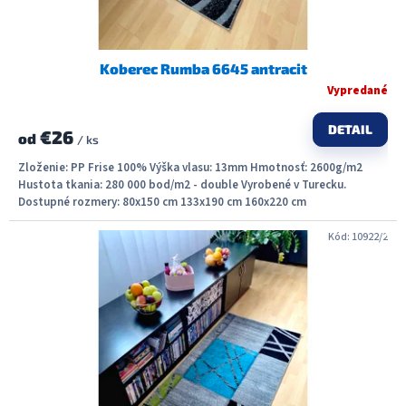
o
v
Koberec Rumba 6645 antracit
Vypredané
DETAIL
€26
od
/ ks
Zloženie: PP Frise 100% Výška vlasu: 13mm Hmotnosť: 2600g/m2
Hustota tkania: 280 000 bod/m2 - double Vyrobené v Turecku.
Dostupné rozmery: 80x150 cm 133x190 cm 160x220 cm
Kód:
10922/2