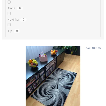
v
Akcia
0
Novinka
0
Tip
0
V
Kód:
10932/2
ý
p
i
s
p
r
o
d
u
k
t