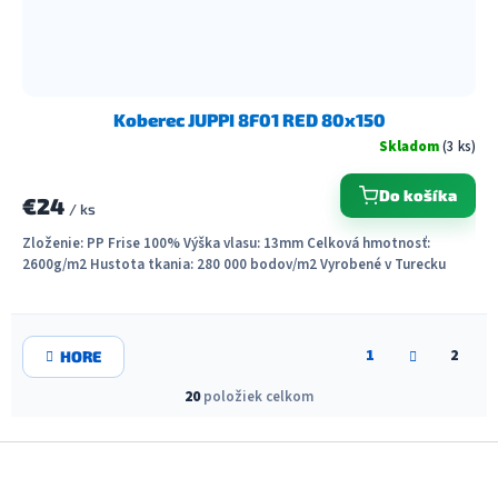
Koberec JUPPI 8F01 RED 80x150
Skladom
(3 ks)
Do košíka
€24
/ ks
Zloženie: PP Frise 100% Výška vlasu: 13mm Celková hmotnosť:
2600g/m2 Hustota tkania: 280 000 bodov/m2 Vyrobené v Turecku
O
S
v
1
2
HORE
t
l
r
á
20
položiek celkom
á
d
n
a
k
Z
o
c
á
v
i
a