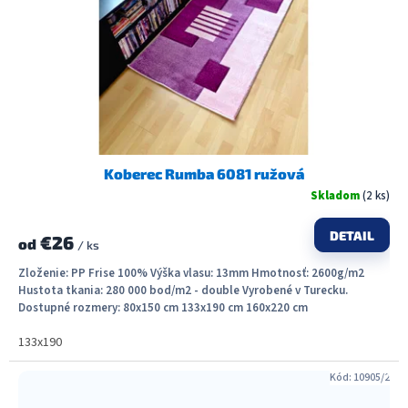
Koberec Rumba 6081 ružová
Skladom
(2 ks)
DETAIL
€26
od
/ ks
Zloženie: PP Frise 100% Výška vlasu: 13mm Hmotnosť: 2600g/m2
Hustota tkania: 280 000 bod/m2 - double Vyrobené v Turecku.
Dostupné rozmery: 80x150 cm 133x190 cm 160x220 cm
133x190
Kód:
10905/2