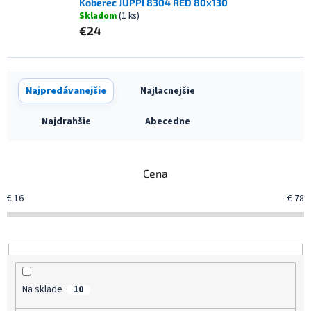
Koberec JUPPI 8304 RED 80x130
Skladom
(1 ks)
€24
R
Najpredávanejšie
Najlacnejšie
a
d
Najdrahšie
Abecedne
e
n
i
Cena
e
p
€
16
€
78
r
o
d
u
k
t
Na sklade
10
o