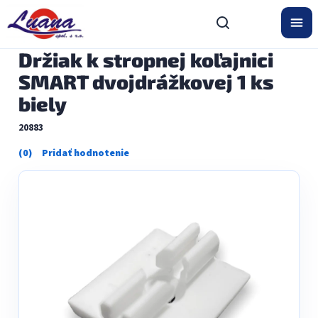
Prejsť
na
obsah
Držiak k stropnej koľajnici
SMART dvojdrážkovej 1 ks
biely
20883
Priemerné
hodnotenie
produktu
je
0,0
z
5
hviezdičiek.