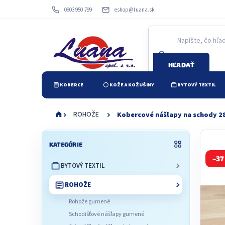
Prejsť
0903 950 799
eshop@luana.sk
na
obsah
HĽADAŤ
KOBERCE
KOŽE A KOŽUŠINY
BYTOVÝ TEXTIL
ROHOŽE
Kobercové nášľapy na schody 28 
B
Preskočiť
o
KATEGÓRIE
kategórie
č
–37
BYTOVÝ TEXTIL
n
ý
ROHOŽE
p
a
Rohože gumené
n
Schodišťové nášľapy gumené
e