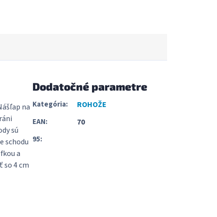
Dodatočné parametre
Kategória
:
ROHOŽE
Nášľap na
ráni
EAN
:
70
ody sú
95
:
ne schodu
efkou a
ť so 4 cm