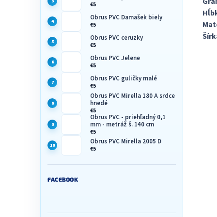
Gra
€5
Hĺb
Obrus PVC Damašek biely
Mate
€5
Šírk
Obrus PVC ceruzky
€5
Obrus PVC Jelene
€5
Obrus PVC guličky malé
€5
Obrus PVC Mirella 180 A srdce
hnedé
€5
Obrus PVC - priehľadný 0,1
mm - metráž š. 140 cm
€5
Obrus PVC Mirella 2005 D
€5
FACEBOOK