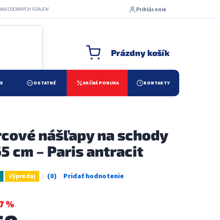
Prihlásenie
ANA OSOBNÝCH ÚDAJOV
Prázdny košík
NÁKUPNÝ KOŠÍK
ŽE
OSTATNÉ
AKČNÁ PONUKA
KONTAKTY
cové nášľapy na schody
65 cm – Paris antracit
Výpredaj
Priemerné
hodnotenie
produktu
7 %
je
0,0
z