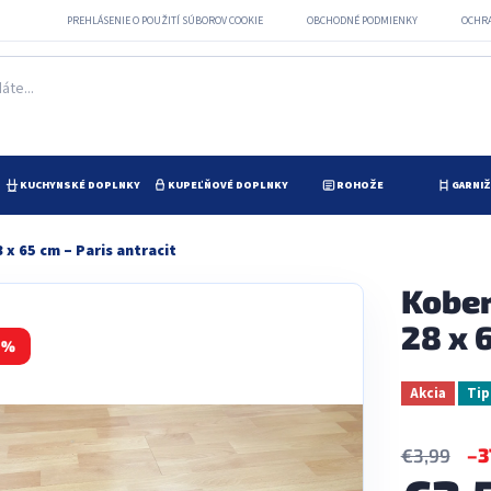
PREHLÁSENIE O POUŽITÍ SÚBOROV COOKIE
OBCHODNÉ PODMIENKY
OCHR
KUCHYNSKÉ DOPLNKY
KUPEĽŇOVÉ DOPLNKY
ROHOŽE
GARNI
x 65 cm – Paris antracit
Kober
28 x 
 %
Akcia
Tip
–3
€3,99