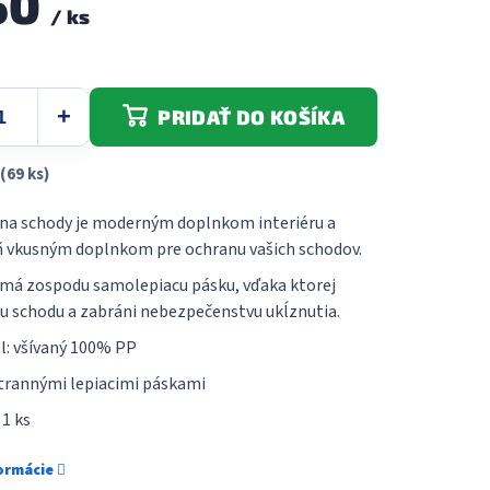
50
/ ks
5
hviezdičiek.
PRIDAŤ DO KOŠÍKA
(69 ks)
na schody je moderným doplnkom interiéru a
 vkusným doplnkom pre ochranu vašich schodov.
má zospodu samolepiacu pásku, vďaka ktorej
ku schodu a zabráni nebezpečenstvu ukĺznutia.
l: všívaný 100% PP
trannými lepiacimi páskami
 1 ks
formácie