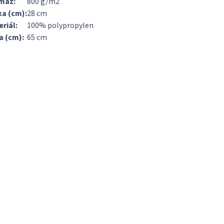
máž:
800 g/m2
ka (cm):
28 cm
riál:
100% polypropylen
a (cm):
65 cm