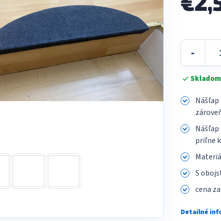
€2,
Jednotková
cena:
Skladom
Nášľap 
zároveň
Nášľap 
priľne 
Materiá
S obojs
cena za
Detailné in