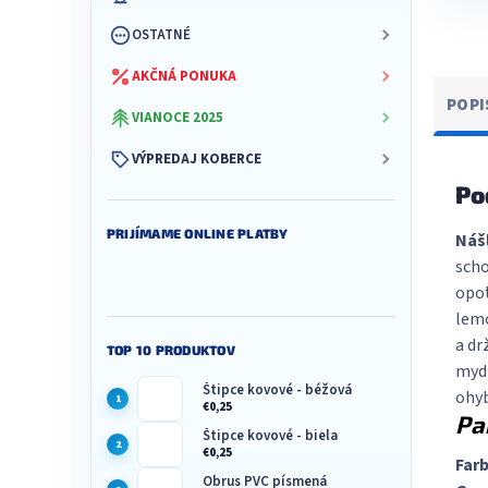
OSTATNÉ
AKČNÁ PONUKA
POPI
VIANOCE 2025
VÝPREDAJ KOBERCE
Po
PRIJÍMAME ONLINE PLATBY
Náš
scho
opot
lemo
a dr
TOP 10 PRODUKTOV
mydl
Štipce kovové - béžová
ohyb
€0,25
Pa
Štipce kovové - biela
€0,25
Farb
Obrus PVC písmená