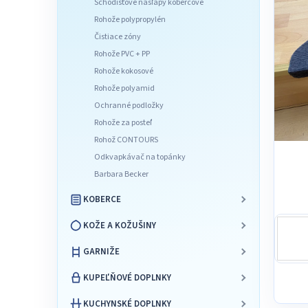
Schodišťové nášľapy kobercové
l
Rohože polypropylén
Čistiace zóny
Rohože PVC + PP
Rohože kokosové
Rohože polyamid
Ochranné podložky
Rohože za posteľ
Rohož CONTOURS
Odkvapkávač na topánky
Barbara Becker
KOBERCE
KOŽE A KOŽUŠINY
GARNIŽE
KUPEĽŇOVÉ DOPLNKY
KUCHYNSKÉ DOPLNKY