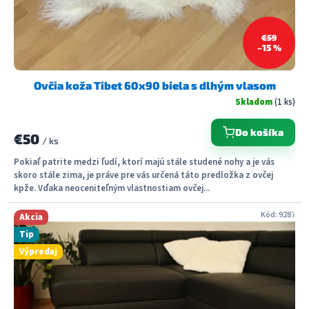
k
t
€59
o
–15 %
v
Ovčia koža Tibet 60x90 biela s dlhým vlasom
Skladom
(1 ks)
Do košíka
€50
/ ks
Pokiaľ patrite medzi ľudí, ktorí majú stále studené nohy a je vás
skoro stále zima, je práve pre vás určená táto predložka z ovčej
kpže. Vďaka neoceniteľným vlastnostiam ovčej...
Kód:
9287
Akcia
Tip
Výpredaj