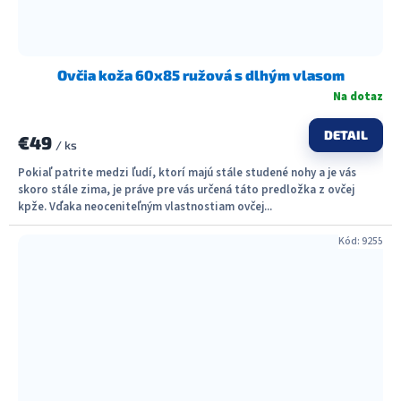
Ovčia koža 60x85 ružová s dlhým vlasom
Na dotaz
DETAIL
€49
/ ks
Pokiaľ patrite medzi ľudí, ktorí majú stále studené nohy a je vás
skoro stále zima, je práve pre vás určená táto predložka z ovčej
kpže. Vďaka neoceniteľným vlastnostiam ovčej...
Kód:
9255