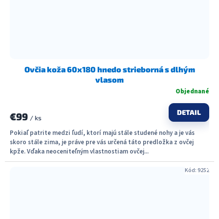
Ovčia koža 60x180 hnedo strieborná s dlhým
vlasom
Objednané
DETAIL
€99
/ ks
Pokiaľ patrite medzi ľudí, ktorí majú stále studené nohy a je vás
skoro stále zima, je práve pre vás určená táto predložka z ovčej
kpže. Vďaka neoceniteľným vlastnostiam ovčej...
Kód:
9252