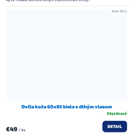
kpže. Vďaka neoceniteľným vlastnostiam ovčej...
Kód:
9272
Ovčia koža 60x85 biela s dlhým vlasom
Objednané
DETAIL
€49
/ ks