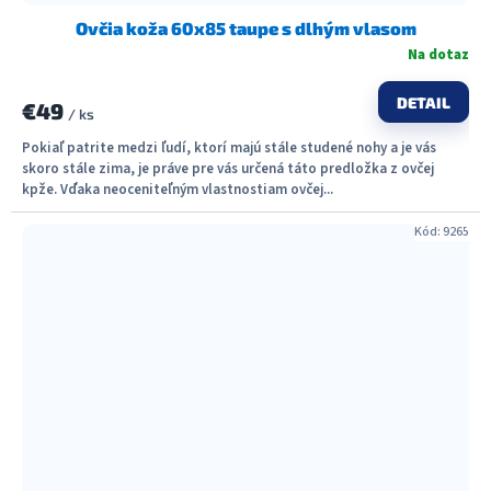
Ovčia koža 60x85 taupe s dlhým vlasom
Na dotaz
DETAIL
€49
/ ks
Pokiaľ patrite medzi ľudí, ktorí majú stále studené nohy a je vás
skoro stále zima, je práve pre vás určená táto predložka z ovčej
kpže. Vďaka neoceniteľným vlastnostiam ovčej...
Kód:
9265