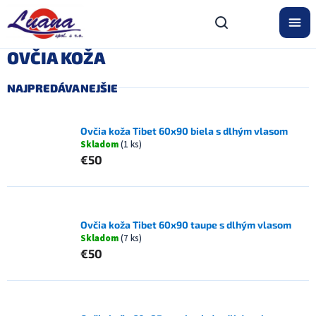
Prejsť
na
obsah
OVČIA KOŽA
NAJPREDÁVANEJŠIE
Ovčia koža Tibet 60x90 biela s dlhým vlasom
Skladom
(1 ks)
€50
Ovčia koža Tibet 60x90 taupe s dlhým vlasom
Skladom
(7 ks)
€50