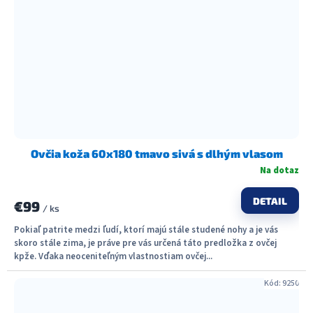
Ovčia koža 60x180 tmavo sivá s dlhým vlasom
Na dotaz
DETAIL
€99
/ ks
Pokiaľ patrite medzi ľudí, ktorí majú stále studené nohy a je vás
skoro stále zima, je práve pre vás určená táto predložka z ovčej
kpže. Vďaka neoceniteľným vlastnostiam ovčej...
Kód:
9250