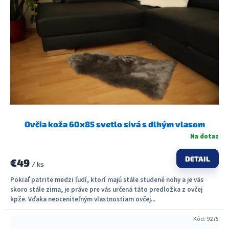
Ovčia koža 60x85 svetlo sivá s dlhým vlasom
Na dotaz
DETAIL
€49
/ ks
Pokiaľ patrite medzi ľudí, ktorí majú stále studené nohy a je vás
skoro stále zima, je práve pre vás určená táto predložka z ovčej
kpže. Vďaka neoceniteľným vlastnostiam ovčej...
Kód:
9275