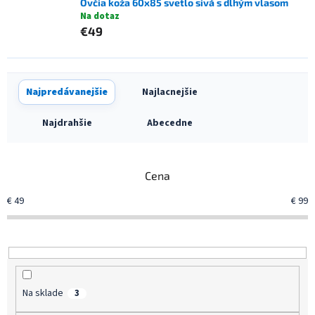
Ovčia koža 60x85 svetlo sivá s dlhým vlasom
Na dotaz
€49
R
Najpredávanejšie
Najlacnejšie
a
d
Najdrahšie
Abecedne
e
n
i
Cena
e
p
€
49
€
99
r
o
d
u
k
t
Na sklade
3
o