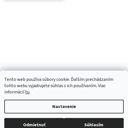
Tento web používa súbory cookie. Ďalším prechádzaním
tohto webu vyjadrujete súhlas s ich používaním. Viac
informácií
tu
.
Nastavenie
Vytvoril Shoptet
Robíme všetko pre to, aby sme vaše objednávky doručili
Odmietnuť
Súhlasím
Copyright 2026
Luana e-shop
. Všetky práva vyhradené.
čo najskôr. Ospravedlňujeme sa za prípadné oneskorenie