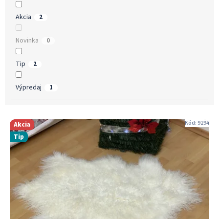
v
Akcia
2
Novinka
0
Tip
2
Výpredaj
1
V
Kód:
9294
Akcia
ý
Tip
p
i
s
p
r
o
d
u