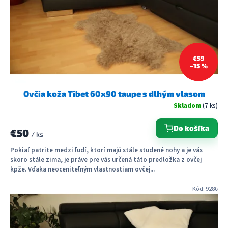
€59
–15 %
Ovčia koža Tibet 60x90 taupe s dlhým vlasom
Skladom
(7 ks)
Do košíka
€50
/ ks
Pokiaľ patrite medzi ľudí, ktorí majú stále studené nohy a je vás
skoro stále zima, je práve pre vás určená táto predložka z ovčej
kpže. Vďaka neoceniteľným vlastnostiam ovčej...
Kód:
9280