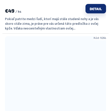
DETAIL
€49
/ ks
Pokiaľ patrite medzi ľudí, ktorí majú stále studené nohy a je vás
skoro stále zima, je práve pre vás určená táto predložka z ovčej
kpže. Vďaka neoceniteľným vlastnostiam ovčej...
Kód:
9266