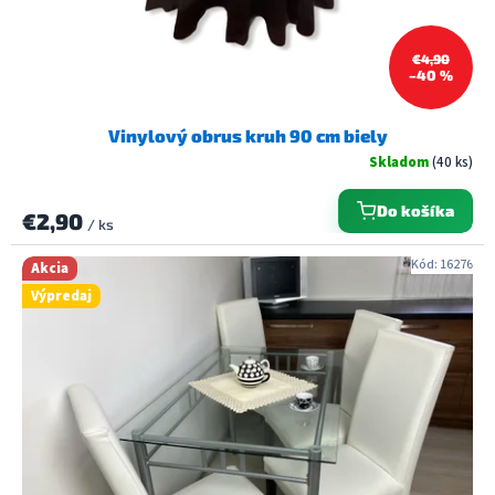
k
t
€4,90
o
–40 %
v
Vinylový obrus kruh 90 cm biely
Skladom
(40 ks)
Do košíka
€2,90
/ ks
Kód:
16276
Akcia
Výpredaj