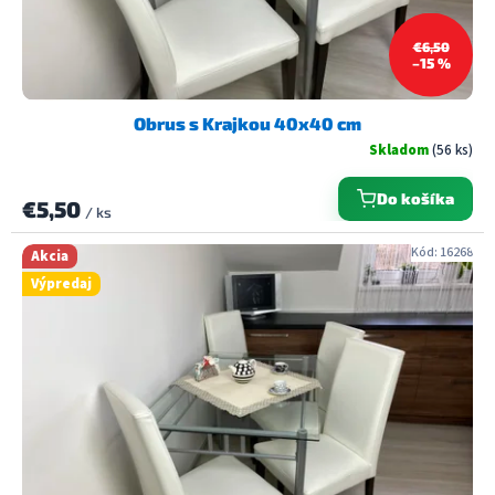
€6,50
–15 %
Obrus s Krajkou 40x40 cm
Skladom
(56 ks)
Do košíka
€5,50
/ ks
Kód:
16268
Akcia
Výpredaj