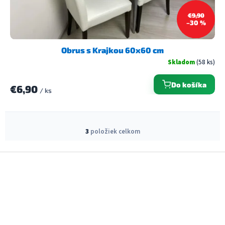
€9,90
–30 %
Obrus s Krajkou 60x60 cm
Skladom
(58 ks)
Do košíka
€6,90
/ ks
O
v
3
položiek celkom
l
á
Z
d
á
a
c
p
i
ä
e
t
p
i
r
e