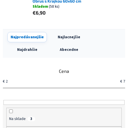
Obrus s Krajkou 60x60 cm
Skladom
(58 ks)
€6,90
R
Najpredávanejšie
Najlacnejšie
a
d
Najdrahšie
Abecedne
e
n
i
Cena
e
p
€
2
€
7
r
o
d
u
k
t
Na sklade
3
o