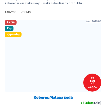
koberec si vás získa svojou mäkkosťou Názov produktu...
140x200
70x140
Kód:
10793/2
Akcia
Tip
Výpredaj
od
€99
až
–46 %
Koberec Malaga šedá
Skladom
(2 ks)