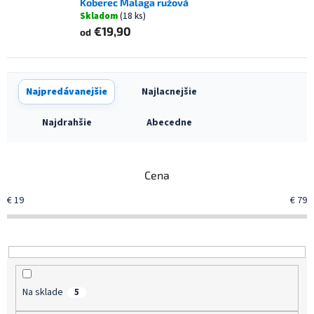
Koberec Malaga ružová
Skladom
(18 ks)
€19,90
od
R
Najpredávanejšie
Najlacnejšie
a
d
Najdrahšie
Abecedne
e
n
i
Cena
e
p
€
19
€
79
r
o
d
u
k
t
Na sklade
5
o