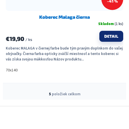
–41 %
Koberec Malaga čierna
Skladom
(1 ks)
DETAIL
€19,90
/ ks
Koberec MALAGA v čiernej farbe bude tým pravým doplnkom do vašej
obývačky. Čierna farba opticky zväčší miestnosť a tento koberec si
vás získa svojou mäkkosťou Názov produktu...
70x140
O
v
5
položiek celkom
l
á
Z
d
á
a
c
p
i
ä