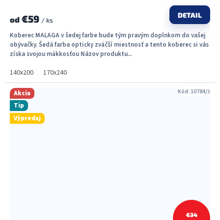
DETAIL
€59
od
/ ks
Koberec MALAGA v šedej farbe bude tým pravým doplnkom do vašej
obývačky. Šedá farba opticky zväčší miestnosť a tento koberec si vás
získa svojou mäkkosťou Názov produktu...
140x200
170x240
Kód:
10784/3
Akcia
Tip
Výpredaj
€34