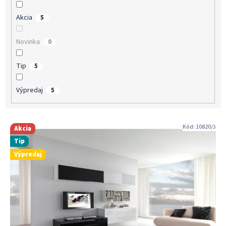
v
Akcia
5
Novinka
0
Tip
5
Výpredaj
5
V
Kód:
10820/3
Akcia
ý
Tip
p
Výpredaj
i
s
p
r
o
d
u