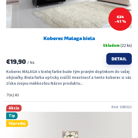
k
t
€34
o
–41 %
v
Koberec Malaga biela
Skladom
(22 ks)
DETAIL
€19,90
/ ks
Koberec MALAGA v bielej farbe bude tým pravým doplnkom do vašej
obývačky. Biela farba opticky zväčší miestnosť a tento koberec si vás
získa svojou mäkkosťou Názov produktu...
70x140
Kód:
10810/3
Akcia
Tip
Výpredaj