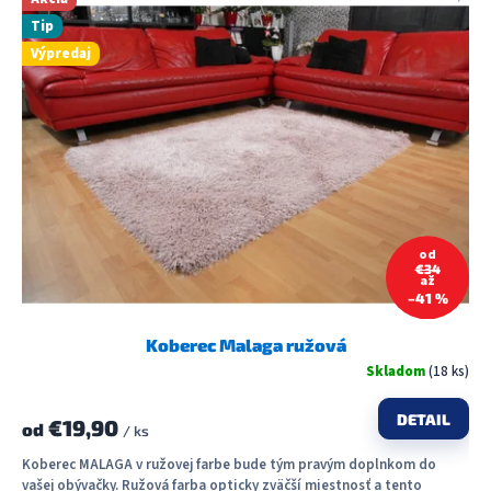
Tip
Výpredaj
od
€34
až
–41 %
Koberec Malaga ružová
Skladom
(18 ks)
DETAIL
€19,90
od
/ ks
Koberec MALAGA v ružovej farbe bude tým pravým doplnkom do
vašej obývačky. Ružová farba opticky zväčší miestnosť a tento