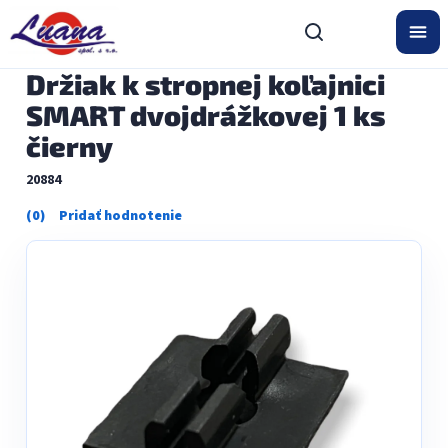
Prejsť
na
obsah
Držiak k stropnej koľajnici
SMART dvojdrážkovej 1 ks
čierny
20884
Priemerné
hodnotenie
produktu
je
0,0
z
5
hviezdičiek.