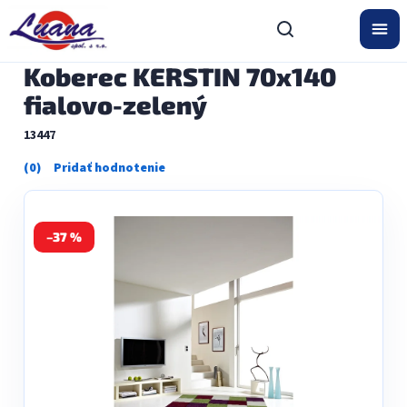
Prejsť
na
obsah
Koberec KERSTIN 70x140
fialovo-zelený
13447
Priemerné
hodnotenie
produktu
je
0,0
–37 %
z
5
hviezdičiek.