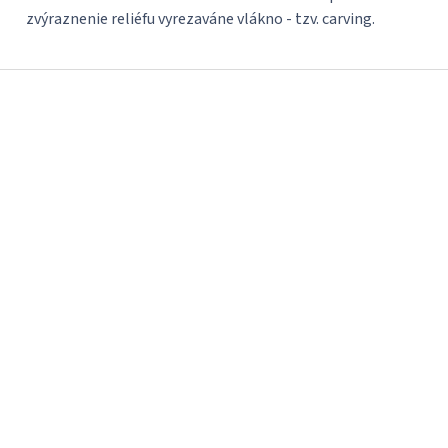
zvýraznenie reliéfu vyrezaváne vlákno - tzv. carving.
Z
á
p
ä
t
i
e