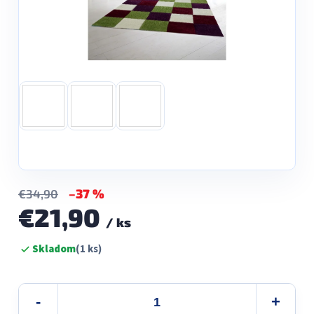
–37 %
€34,90
€21,90
/ ks
Jednotková
Skladom
(1 ks)
cena: