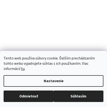
Tento web používa súbory cookie. Ďalším prechádzaním
tohto webu vyjadrujete súhlas s ich používaním. Viac
informácií
tu
.
Nastavenie
Vytvoril Shoptet
Robíme všetko pre to, aby sme vaše objednávky doručili
Odmietnuť
Súhlasím
Copyright 2026
Luana e-shop
. Všetky práva vyhradené.
čo najskôr. Ospravedlňujeme sa za prípadné oneskorenie
a ďakujeme za pochopenie.