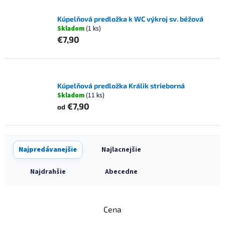
Kúpelňová predložka k WC výkroj sv. béžová
Skladom
(1 ks)
€7,90
Kúpelňová predložka Králik strieborná
Skladom
(11 ks)
€7,90
od
R
Najpredávanejšie
Najlacnejšie
a
d
Najdrahšie
Abecedne
e
n
i
Cena
e
p