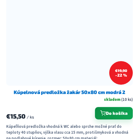
€19,90
–22 %
Kúpelnová predložka žakár 50x80 cm modrá 2
skladom
(10 ks)
Do košíka
€15,50
/ ks
Kúpeľňová predložka vhodná k WC alebo sprche možné prať do
teploty 40 stupňov, výška vlasu cca 15 mm, protišmyková a vhodná
na podlahové kúrenie. rozmer: 50×80 cm materiál:...