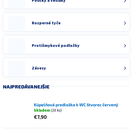
Poličky a vešiaky
Rozperné tyče
Protišmykové podložky
Závesy
NAJPREDÁVANEJŠIE
Kúpelňová predložka k WC štvorec červený
Skladom
(20 ks)
€7,90