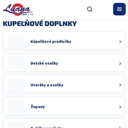
Prejsť
na
obsah
KUPEĽŇOVÉ DOPLNKY
Kúpeľňové predložky
Detské osušky
Uteráky a osušky
Župany