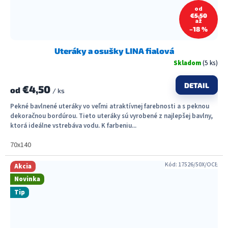
od
€5,50
až
–18 %
Uteráky a osušky LINA fialová
Skladom
(5 ks)
DETAIL
€4,50
od
/ ks
Pekné bavlnené uteráky vo veľmi atraktívnej farebnosti a s peknou
dekoračnou bordúrou. Tieto uteráky sú vyrobené z najlepšej bavlny,
ktorá ideálne vstrebáva vodu. K farbeniu...
70x140
Kód:
17526/50X/OCE
Akcia
Novinka
Tip