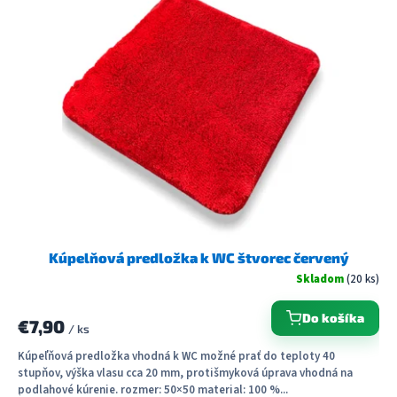
p
i
s
p
r
o
d
u
k
t
o
v
Kúpelňová predložka k WC štvorec červený
Skladom
(20 ks)
Do košíka
€7,90
/ ks
Kúpeľňová predložka vhodná k WC možné prať do teploty 40
stupňov, výška vlasu cca 20 mm, protišmyková úprava vhodná na
podlahové kúrenie. rozmer: 50×50 material: 100 %...