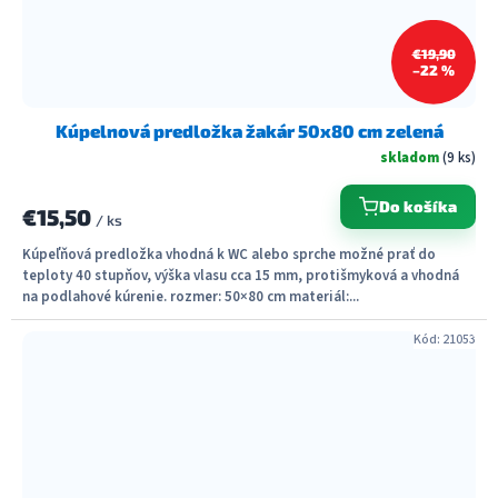
€19,90
–22 %
Kúpelnová predložka žakár 50x80 cm zelená
skladom
(9 ks)
Do košíka
€15,50
/ ks
Kúpeľňová predložka vhodná k WC alebo sprche možné prať do
teploty 40 stupňov, výška vlasu cca 15 mm, protišmyková a vhodná
na podlahové kúrenie. rozmer: 50×80 cm materiál:...
Kód:
21053