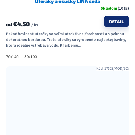
Uteráky a osušky LINA šedá
Skladom
(10 ks)
DETAIL
€4,50
od
/ ks
Pekné bavlnené uteráky vo veľmi atraktívnej farebnosti a s peknou
dekoračnou bordúrou. Tieto uteráky sú vyrobené z najlepšej bavlny,
ktorá ideálne vstrebáva vodu. K farbeniu...
70x140
50x100
Kód:
17529/MOD/50X