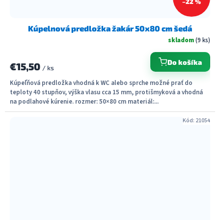
–22 %
Kúpelnová predložka žakár 50x80 cm šedá
skladom
(9 ks)
Do košíka
€15,50
/ ks
Kúpeľňová predložka vhodná k WC alebo sprche možné prať do
teploty 40 stupňov, výška vlasu cca 15 mm, protišmyková a vhodná
na podlahové kúrenie. rozmer: 50×80 cm materiál:...
Kód:
21054