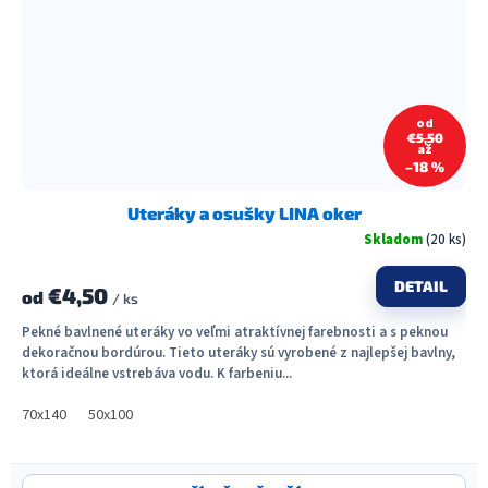
od
€5,50
až
–18 %
Uteráky a osušky LINA oker
Skladom
(20 ks)
DETAIL
€4,50
od
/ ks
Pekné bavlnené uteráky vo veľmi atraktívnej farebnosti a s peknou
dekoračnou bordúrou. Tieto uteráky sú vyrobené z najlepšej bavlny,
ktorá ideálne vstrebáva vodu. K farbeniu...
70x140
50x100
O