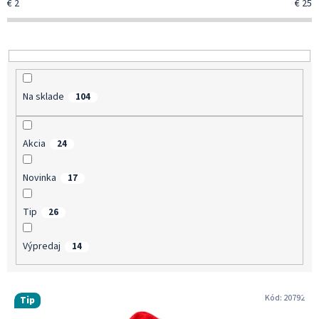
€
2
€
25
r
o
d
u
k
t
Na sklade
104
o
v
Akcia
24
Novinka
17
Tip
26
Výpredaj
14
V
Kód:
20792
Tip
ý