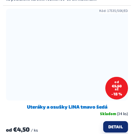
Kód:
17535/50X/ED
od
€5,50
až
–18 %
Uteráky a osušky LINA tmavo šedá
Skladom
(34 ks)
DETAIL
€4,50
od
/ ks