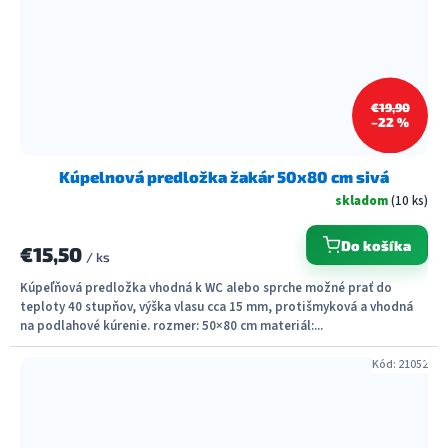
€19,90
–22 %
Kúpelnová predložka žakár 50x80 cm sivá
skladom
(10 ks)
Do košíka
€15,50
/ ks
Kúpeľňová predložka vhodná k WC alebo sprche možné prať do
teploty 40 stupňov, výška vlasu cca 15 mm, protišmyková a vhodná
na podlahové kúrenie. rozmer: 50×80 cm materiál:...
Kód:
21052