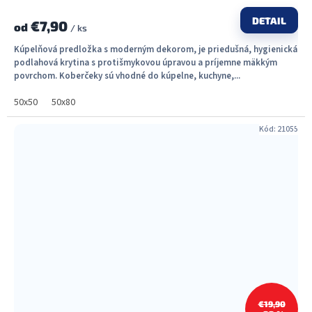
DETAIL
€7,90
od
/ ks
Kúpelňová predložka s moderným dekorom, je priedušná, hygienická
podlahová krytina s protišmykovou úpravou a príjemne mäkkým
povrchom. Koberčeky sú vhodné do kúpelne, kuchyne,...
50x50
50x80
Kód:
21055
€19,90