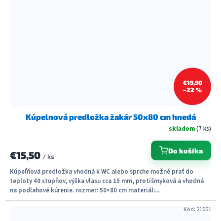
€19,90
–22 %
Kúpelnová predložka žakár 50x80 cm hnedá
skladom
(7 ks)
Do košíka
€15,50
/ ks
Kúpeľňová predložka vhodná k WC alebo sprche možné prať do
teploty 40 stupňov, výška vlasu cca 15 mm, protišmyková a vhodná
na podlahové kúrenie. rozmer: 50×80 cm materiál:...
Kód:
21051