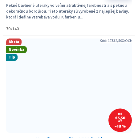
Pekné bavlnené uteráky vo veľmi atraktívnej farebnosti a s peknou
dekoračnou bordúrou. Tieto uteráky sú vyrobené z najlepšej bavlny,
ktorá ideálne vstrebáva vodu. K farbeniu...
70x140
Kód:
17532/50X/OCE
Akcia
Novinka
Tip
od
€5,50
až
–18 %