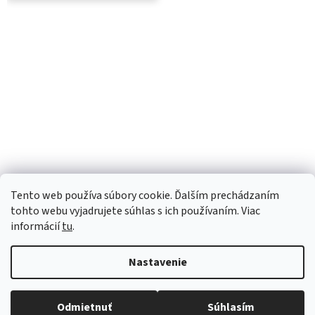
Tento web používa súbory cookie. Ďalším prechádzaním
tohto webu vyjadrujete súhlas s ich používaním. Viac
informácií
tu
.
Nastavenie
Vytvoril Shoptet
Robíme všetko pre to, aby sme vaše objednávky doručili
Odmietnuť
Súhlasím
Copyright 2026
Luana e-shop
. Všetky práva vyhradené.
čo najskôr. Ospravedlňujeme sa za prípadné oneskorenie