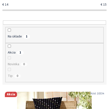
p
€
14
€
15
r
o
d
u
k
t
Na sklade
1
o
v
Akcia
1
Novinka
0
Tip
0
V
Kód:
10334
Akcia
ý
p
i