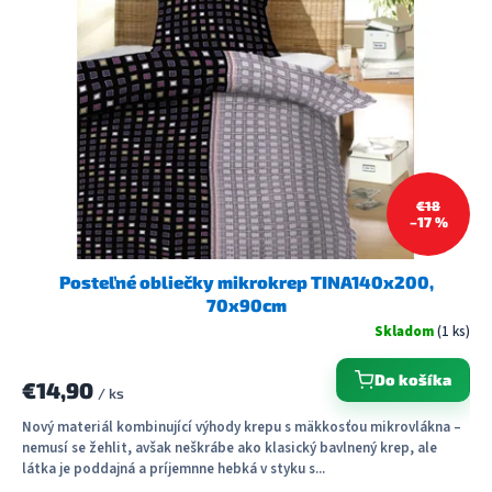
s
p
r
o
d
u
k
t
€18
o
–17 %
v
Posteľné obliečky mikrokrep TINA140x200,
70x90cm
Skladom
(1 ks)
Do košíka
€14,90
/ ks
Nový materiál kombinující výhody krepu s mäkkosťou mikrovlákna –
nemusí se žehlit, avšak neškrábe ako klasický bavlnený krep, ale
látka je poddajná a príjemnne hebká v styku s...