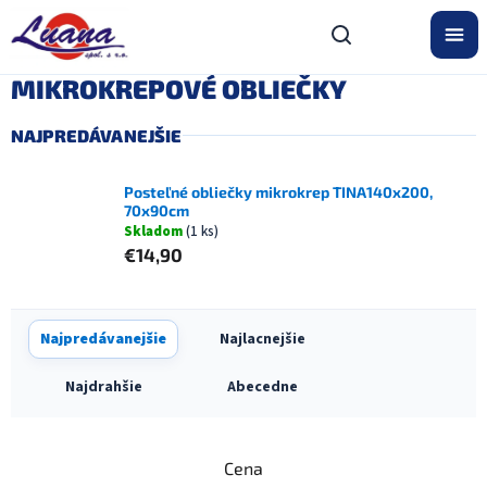
Prejsť
na
obsah
MIKROKREPOVÉ OBLIEČKY
NAJPREDÁVANEJŠIE
Posteľné obliečky mikrokrep TINA140x200,
70x90cm
Skladom
(1 ks)
€14,90
R
Najpredávanejšie
Najlacnejšie
a
d
Najdrahšie
Abecedne
e
n
i
Cena
e