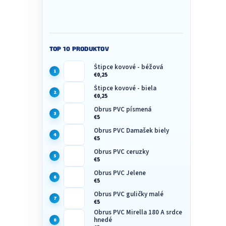
TOP 10 PRODUKTOV
Štipce kovové - béžová
€0,25
Štipce kovové - biela
€0,25
Obrus PVC písmená
€5
Obrus PVC Damašek biely
€5
Obrus PVC ceruzky
€5
Obrus PVC Jelene
€5
Obrus PVC guličky malé
€5
Obrus PVC Mirella 180 A srdce
hnedé