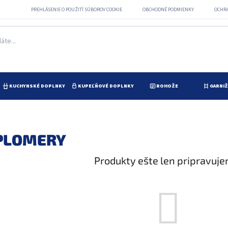
PREHLÁSENIE O POUŽITÍ SÚBOROV COOKIE
OBCHODNÉ PODMIENKY
OCHR
KUCHYNSKÉ DOPLNKY
KUPEĽŇOVÉ DOPLNKY
ROHOŽE
GARNI
PLOMERY
Produkty ešte len pripravuje