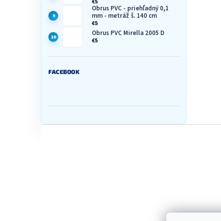
€5
Obrus PVC - priehľadný 0,1
mm - metráž š. 140 cm
€5
Obrus PVC Mirella 2005 D
€5
FACEBOOK
Z
á
p
ä
t
i
e