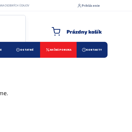
Prihlásenie
ANA OSOBNÝCH ÚDAJOV
Prázdny košík
NÁKUPNÝ KOŠÍK
ŽE
OSTATNÉ
AKČNÁ PONUKA
KONTAKTY
me.