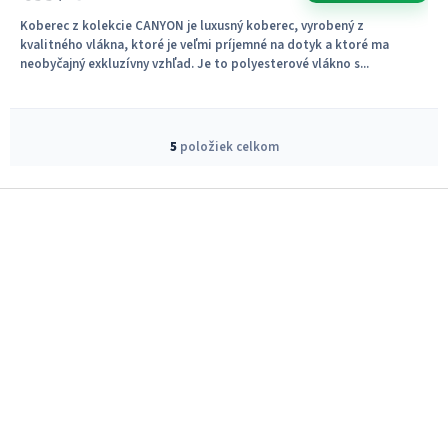
Koberec z kolekcie CANYON je luxusný koberec, vyrobený z
kvalitného vlákna, ktoré je veľmi príjemné na dotyk a ktoré ma
neobyčajný exkluzívny vzhľad. Je to polyesterové vlákno s...
O
v
5
položiek celkom
l
á
Z
d
á
a
c
p
i
ä
e
t
p
i
r
e
v
k
y
v
ý
p