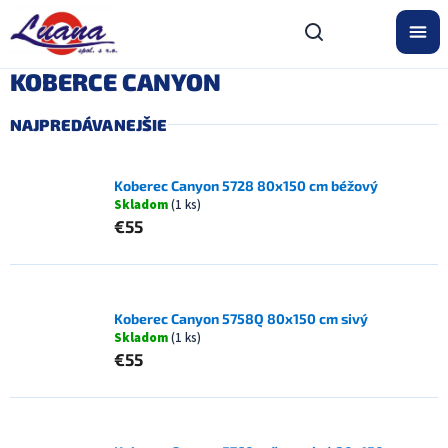
Prejsť
na
obsah
KOBERCE CANYON
NAJPREDÁVANEJŠIE
Koberec Canyon 5728 80x150 cm béžový
Skladom
(1 ks)
€55
Koberec Canyon 5758Q 80x150 cm sivý
Skladom
(1 ks)
€55