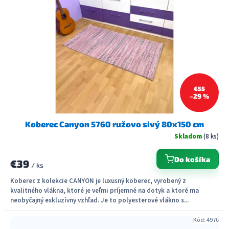
€55
–29 %
Koberec Canyon 5760 ružovo sivý 80x150 cm
Skladom
(8 ks)
Do košíka
€39
/ ks
Koberec z kolekcie CANYON je luxusný koberec, vyrobený z
kvalitného vlákna, ktoré je veľmi príjemné na dotyk a ktoré ma
neobyčajný exkluzívny vzhľad. Je to polyesterové vlákno s...
Kód:
4970