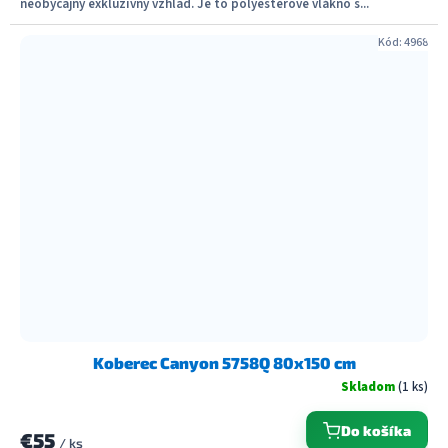
neobyčajný exkluzívny vzhľad. Je to polyesterové vlákno s...
Kód:
4968
Koberec Canyon 5758Q 80x150 cm
Skladom
(1 ks)
Do košíka
€55
/ ks