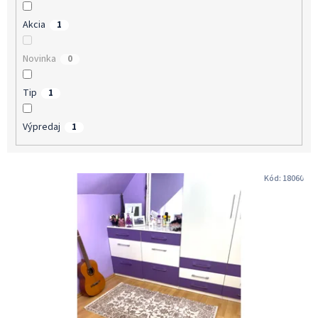
v
Akcia
1
Novinka
0
Tip
1
Výpredaj
1
V
Kód:
18060
ý
p
i
s
p
r
o
d
u