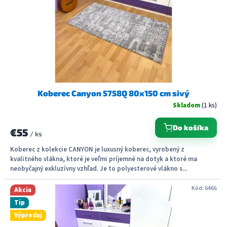
Koberec Canyon 5758Q 80x150 cm sivý
Skladom
(1 ks)
Do košíka
€55
/ ks
Koberec z kolekcie CANYON je luxusný koberec, vyrobený z
kvalitného vlákna, ktoré je veľmi príjemné na dotyk a ktoré ma
neobyčajný exkluzívny vzhľad. Je to polyesterové vlákno s...
Kód:
6468
Akcia
Tip
Výpredaj