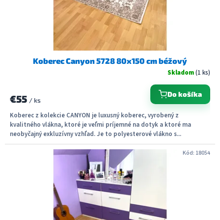
k
t
o
v
Koberec Canyon 5728 80x150 cm béžový
Skladom
(1 ks)
Do košíka
€55
/ ks
Koberec z kolekcie CANYON je luxusný koberec, vyrobený z
kvalitného vlákna, ktoré je veľmi príjemné na dotyk a ktoré ma
neobyčajný exkluzívny vzhľad. Je to polyesterové vlákno s...
Kód:
18054