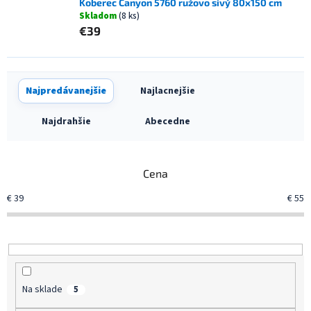
Koberec Canyon 5760 ružovo sivý 80x150 cm
Skladom
(8 ks)
€39
R
Najpredávanejšie
Najlacnejšie
a
d
Najdrahšie
Abecedne
e
n
i
Cena
e
p
€
39
€
55
r
o
d
u
k
t
Na sklade
5
o