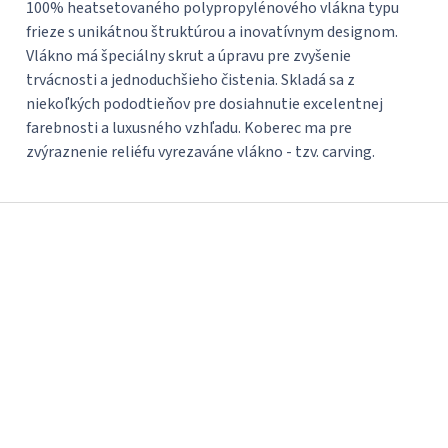
100% heatsetovaného polypropylénového vlákna typu
frieze s unikátnou štruktúrou a inovatívnym designom.
Vlákno má špeciálny skrut a úpravu pre zvyšenie
trvácnosti a jednoduchšieho čistenia. Skladá sa z
niekoľkých pododtieňov pre dosiahnutie excelentnej
farebnosti a luxusného vzhľadu. Koberec ma pre
zvýraznenie reliéfu vyrezaváne vlákno - tzv. carving.
Z
á
p
ä
t
i
e