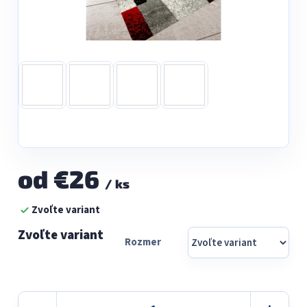
od
€26
/ ks
Jednotková
Zvoľte variant
cena:
Rozmer