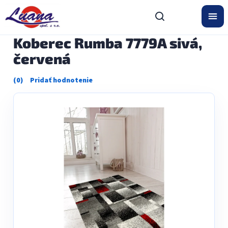
Prejsť
na
obsah
Koberec Rumba 7779A sivá,
červená
Priemerné
hodnotenie
produktu
je
0,0
z
5
hviezdičiek.