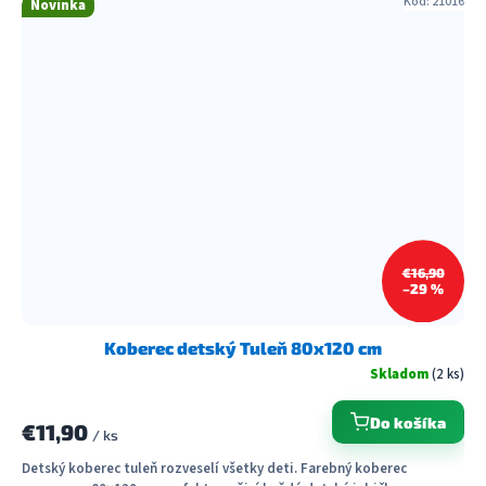
Kód:
21016
Novinka
€16,90
–29 %
Koberec detský Tuleň 80x120 cm
Skladom
(2 ks)
Do košíka
€11,90
/ ks
Detský koberec tuleň rozveselí všetky deti. Farebný koberec