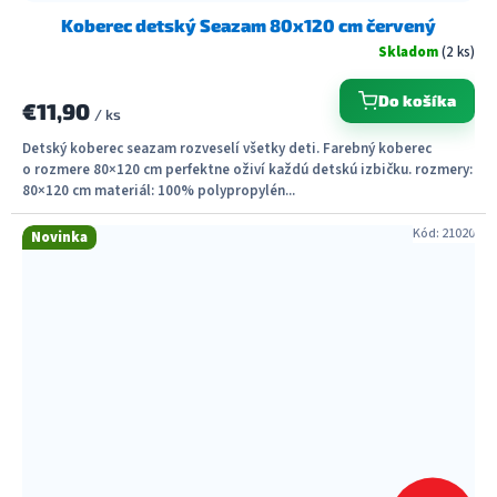
Koberec detský Seazam 80x120 cm červený
Skladom
(2 ks)
Do košíka
€11,90
/ ks
Detský koberec seazam rozveselí všetky deti. Farebný koberec
o rozmere 80×120 cm perfektne oživí každú detskú izbičku. rozmery:
80×120 cm materiál: 100% polypropylén...
Kód:
21020
Novinka