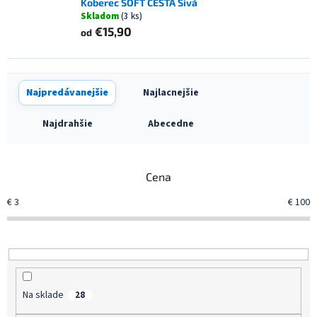
Koberec SOFT CESTA Sivá
Skladom
(3 ks)
€15,90
od
R
Najpredávanejšie
Najlacnejšie
a
d
Najdrahšie
Abecedne
e
n
i
Cena
e
p
€
3
€
100
r
o
d
u
k
t
Na sklade
28
o