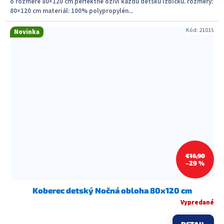
o rozmere 80×120 cm perfektne oživí každú detskú izbičku. rozmery:
80×120 cm materiál: 100% polypropylén...
Kód:
21015
Novinka
€16,90
–29 %
Koberec detský Nočná obloha 80x120 cm
Vypredané