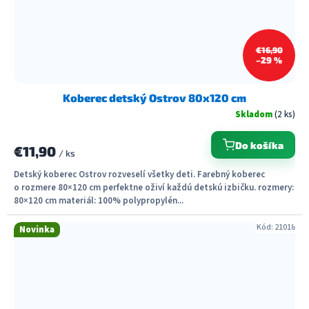
€16,90
–29 %
Koberec detský Ostrov 80x120 cm
Skladom
(2 ks)
Do košíka
€11,90
/ ks
Detský koberec Ostrov rozveselí všetky deti. Farebný koberec
o rozmere 80×120 cm perfektne oživí každú detskú izbičku. rozmery:
80×120 cm materiál: 100% polypropylén...
Kód:
21018
Novinka