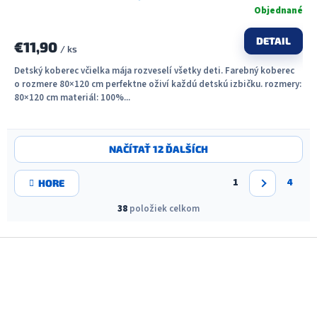
Objednané
DETAIL
€11,90
/ ks
Detský koberec včielka mája rozveselí všetky deti. Farebný koberec
o rozmere 80×120 cm perfektne oživí každú detskú izbičku. rozmery:
80×120 cm materiál: 100%...
O
NAČÍTAŤ 12 ĎALŠÍCH
v
l
S
á
1
4
HORE
t
d
r
a
38
položiek celkom
á
c
n
i
k
Z
o
e
á
v
p
a
p
r
n
v
ä
i
k
t
e
y