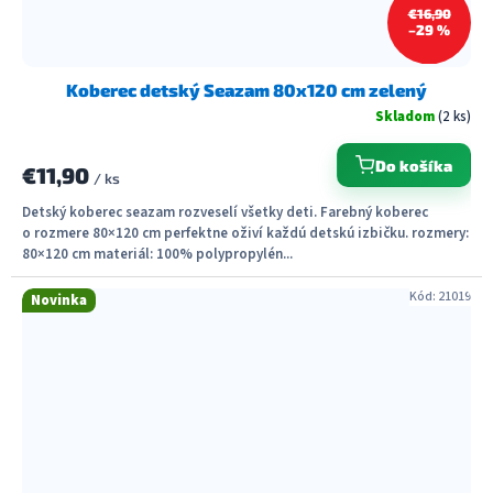
€16,90
–29 %
Koberec detský Seazam 80x120 cm zelený
Skladom
(2 ks)
Do košíka
€11,90
/ ks
Detský koberec seazam rozveselí všetky deti. Farebný koberec
o rozmere 80×120 cm perfektne oživí každú detskú izbičku. rozmery:
80×120 cm materiál: 100% polypropylén...
Kód:
21019
Novinka