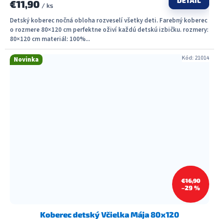
DETAIL
€11,90
/ ks
Detský koberec nočná obloha rozveselí všetky deti. Farebný koberec
o rozmere 80×120 cm perfektne oživí každú detskú izbičku. rozmery:
80×120 cm materiál: 100%...
Kód:
21014
Novinka
€16,90
–29 %
Koberec detský Včielka Mája 80x120