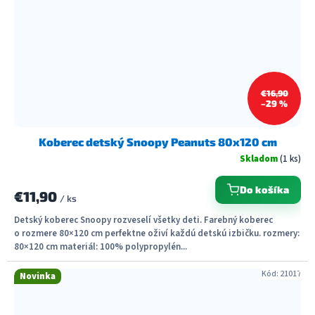
€16,90
–29 %
Koberec detský Snoopy Peanuts 80x120 cm
Skladom
(1 ks)
Do košíka
€11,90
/ ks
Detský koberec Snoopy rozveselí všetky deti. Farebný koberec
o rozmere 80×120 cm perfektne oživí každú detskú izbičku. rozmery:
80×120 cm materiál: 100% polypropylén...
Kód:
21017
Novinka