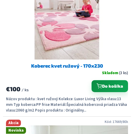
Koberec kvet ružový - 170x230
Skladom
(3 ks)
Do košíka
€100
/ ks
Názov produktu : kvet ružový Kolekce :Luxor Living Výška vlasu:13
mm Typ koberca:PP frise Materiál:Špecialná kobercová priadza Váha
vlasu:2060 g/m2 Popis produktu : Originálny...
Kód:
17669/80X
Akcia
Novinka