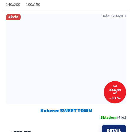
140x200
100x150
Kód:
17666/80X
Akcia
od
€14,99
až
–33 %
Koberec SWEET TOWN
Skladom
(4 ks)
DETAIL