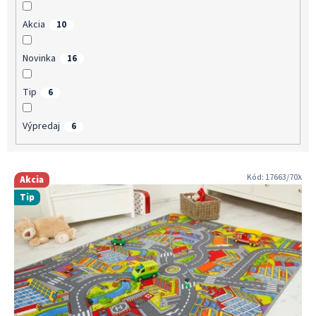
v
Akcia
10
Novinka
16
Tip
6
Výpredaj
6
V
Kód:
17663/70X
Akcia
ý
Tip
p
i
s
p
r
o
d
u