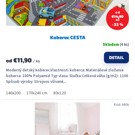
k
t
od
€14,90
o
až
v
–33 %
Koberec CESTA
Skladom
(4 ks)
DETAIL
€11,90
od
/ ks
Moderný detský koberec.Vlastnosti koberca: Materiálové zloženie
koberca: 100% Polyamid Typ vlasu: Slučka Celková váha (g/m2): 1100
Spôsob výroby: Strojovo všívané...
140x200
170x240 cm
80x120
Kód:
6406