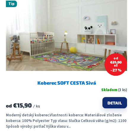
Tip
od
€21,90
až
–27 %
Koberec SOFT CESTA Sivá
Skladom
(3 ks)
DETAIL
€15,90
od
/ ks
Moderný detský koberec.Vlastnosti koberca: Materiálové zloženie
koberca: 100% Polyester Typ vlasu: Slučka Celková váha (g/m2): 1100
Spôsob výroby: potlač Výška vlasu v...