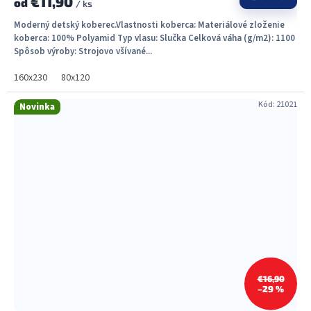
€11,90
od
/ ks
Moderný detský koberec.Vlastnosti koberca: Materiálové zloženie
koberca: 100% Polyamid Typ vlasu: Slučka Celková váha (g/m2): 1100
Spôsob výroby: Strojovo všívané...
160x230
80x120
Kód:
21021
Novinka
€16,90
–29 %