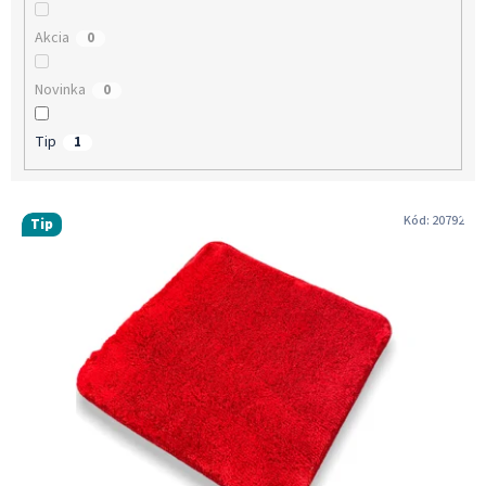
v
Akcia
0
Novinka
0
Tip
1
V
Kód:
20792
Tip
ý
p
i
s
p
r
o
d
u
k
t