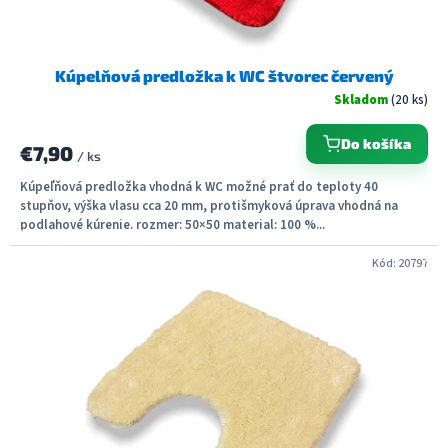
o
v
Kúpelňová predložka k WC štvorec červený
Skladom
(20 ks)
Do košíka
€7,90
/ ks
Kúpeľňová predložka vhodná k WC možné prať do teploty 40
stupňov, výška vlasu cca 20 mm, protišmyková úprava vhodná na
podlahové kúrenie. rozmer: 50×50 material: 100 %...
Kód:
20797