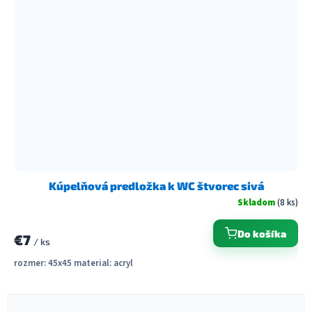
Kúpelňová predložka k WC štvorec sivá
Skladom
(8 ks)
Do košíka
€7
/ ks
rozmer: 45x45 material: acryl
O