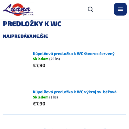
Prejsť
na
obsah
PREDLOŽKY K WC
NAJPREDÁVANEJŠIE
Kúpelňová predložka k WC štvorec červený
Skladom
(20 ks)
€7,90
Kúpelňová predložka k WC výkroj sv. béžová
Skladom
(1 ks)
€7,90