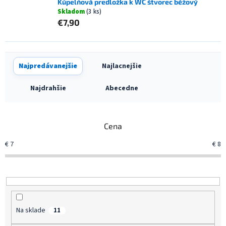
Kúpelňová predložka k WC štvorec béžový
Skladom
(3 ks)
€7,90
R
Najpredávanejšie
Najlacnejšie
a
d
Najdrahšie
Abecedne
e
n
i
Cena
e
p
€
7
€
8
r
o
d
u
k
t
Na sklade
11
o