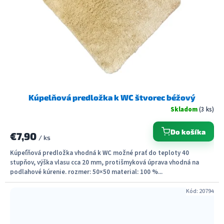
Kúpelňová predložka k WC štvorec béžový
Skladom
(3 ks)
Do košíka
€7,90
/ ks
Kúpeľňová predložka vhodná k WC možné prať do teploty 40
stupňov, výška vlasu cca 20 mm, protišmyková úprava vhodná na
podlahové kúrenie. rozmer: 50×50 material: 100 %...
Kód:
20794