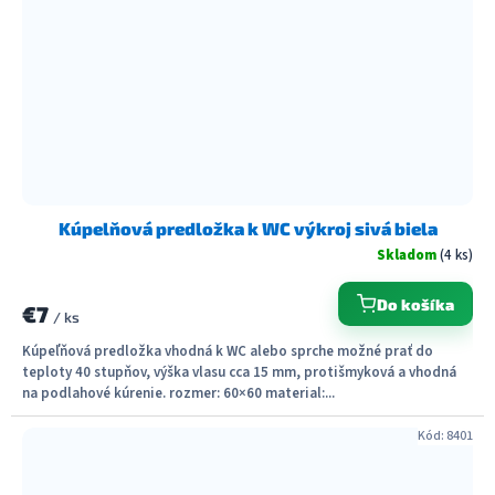
Kúpelňová predložka k WC výkroj sivá biela
Skladom
(4 ks)
Do košíka
€7
/ ks
Kúpeľňová predložka vhodná k WC alebo sprche možné prať do
teploty 40 stupňov, výška vlasu cca 15 mm, protišmyková a vhodná
na podlahové kúrenie. rozmer: 60×60 material:...
Kód:
8401