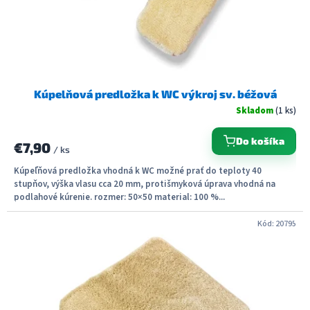
Kúpelňová predložka k WC výkroj sv. béžová
Skladom
(1 ks)
Do košíka
€7,90
/ ks
Kúpeľňová predložka vhodná k WC možné prať do teploty 40
stupňov, výška vlasu cca 20 mm, protišmyková úprava vhodná na
podlahové kúrenie. rozmer: 50×50 material: 100 %...
Kód:
20795