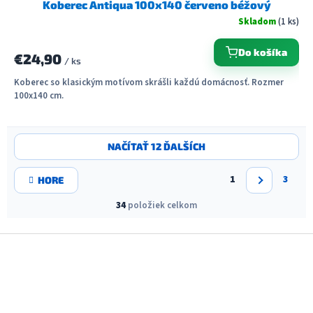
Koberec Antiqua 100x140 červeno béžový
Skladom
(1 ks)
Do košíka
€24,90
/ ks
Koberec so klasickým motívom skrášli každú domácnosť. Rozmer
100x140 cm.
O
NAČÍTAŤ 12 ĎALŠÍCH
v
l
S
á
1
3
HORE
t
d
r
a
34
položiek celkom
á
c
n
i
k
Z
o
e
á
v
p
a
p
r
n
v
ä
i
k
t
e
y