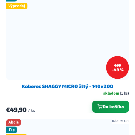
Výpredaj
€99
–49 %
Koberec SHAGGY MICRO žltý - 140x200
skladom
(1 ks)
Do košíka
€49,90
/ ks
Kód:
21161
Akcia
Tip