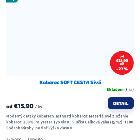
od
€21,90
až
–27 %
Koberec SOFT CESTA Sivá
Skladom
(3 ks)
DETAIL
€15,90
od
/ ks
Moderný detský koberec.Vlastnosti koberca: Materiálové zloženie
koberca: 100% Polyester Typ vlasu: Slučka Celková váha (g/m2): 1100
Spôsob výroby: potlač Výška vlasu v...