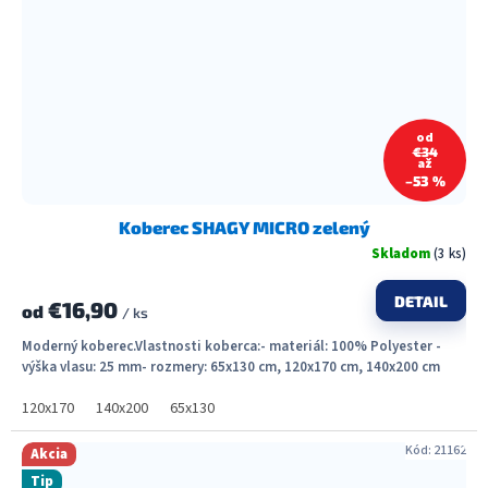
od
€34
až
–53 %
Koberec SHAGY MICRO zelený
Skladom
(3 ks)
DETAIL
€16,90
od
/ ks
Moderný koberec.Vlastnosti koberca:- materiál: 100% Polyester -
výška vlasu: 25 mm- rozmery: 65x130 cm, 120x170 cm, 140x200 cm
120x170
140x200
65x130
Kód:
21162
Akcia
Tip