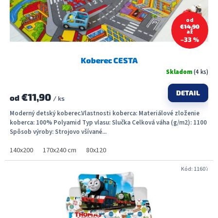
k
t
od
€14,90
o
až
v
–33 %
Koberec CESTA
Skladom
(4 ks)
DETAIL
€11,90
od
/ ks
Moderný detský koberec.Vlastnosti koberca: Materiálové zloženie
koberca: 100% Polyamid Typ vlasu: Slučka Celková váha (g/m2): 1100
Spôsob výroby: Strojovo všívané...
140x200
170x240 cm
80x120
Kód:
11607