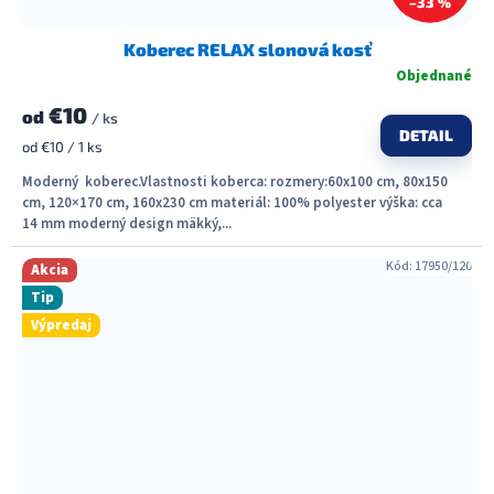
–33 %
Koberec RELAX slonová kosť
Objednané
€10
od
/ ks
DETAIL
Jednotková
od €10 / 1 ks
cena:
Moderný koberec.Vlastnosti koberca: rozmery:60x100 cm, 80x150
cm, 120×170 cm, 160x230 cm materiál: 100% polyester výška: cca
14 mm moderný design mäkký,...
Kód:
17950/120
Akcia
Tip
Výpredaj