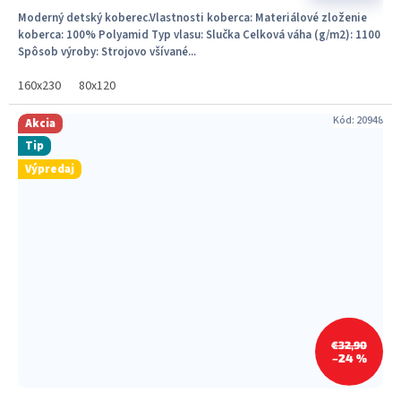
Moderný detský koberec.Vlastnosti koberca: Materiálové zloženie
koberca: 100% Polyamid Typ vlasu: Slučka Celková váha (g/m2): 1100
Spôsob výroby: Strojovo všívané...
160x230
80x120
Kód:
20948
Akcia
Tip
Výpredaj
€32,90
–24 %