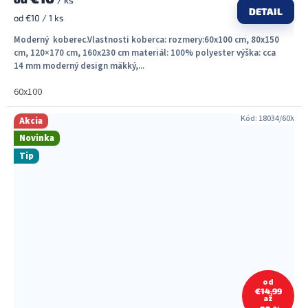
/ ks
DETAIL
Jednotková
od €10 / 1 ks
cena:
Moderný koberec.Vlastnosti koberca: rozmery:60x100 cm, 80x150
cm, 120×170 cm, 160x230 cm materiál: 100% polyester výška: cca
14 mm moderný design mäkký,...
60x100
Kód:
18034/60X
Akcia
Novinka
Tip
od
€14,99
až