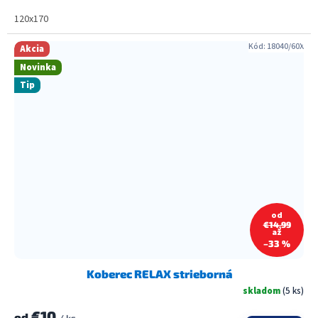
120x170
Kód:
18040/60X
Akcia
Novinka
Tip
od
€14,99
až
–33 %
Koberec RELAX strieborná
skladom
(5 ks)
€10
od