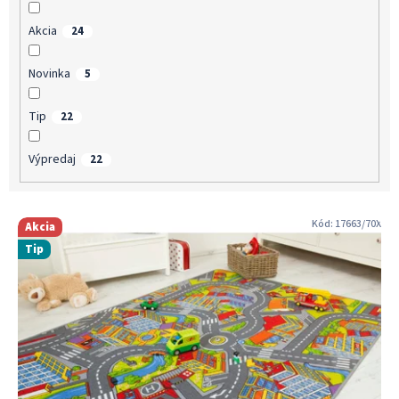
v
Akcia
24
Novinka
5
Tip
22
Výpredaj
22
V
Kód:
17663/70X
Akcia
ý
Tip
p
i
s
p
r
o
d
u