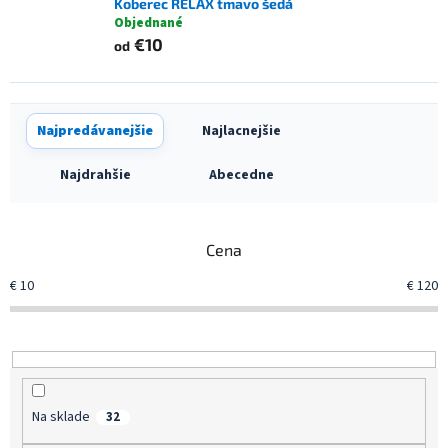
Koberec RELAX tmavo šedá
Objednané
€10
od
R
Najpredávanejšie
Najlacnejšie
a
d
Najdrahšie
Abecedne
e
n
i
Cena
e
p
€
10
€
120
r
o
d
u
k
t
Na sklade
32
o