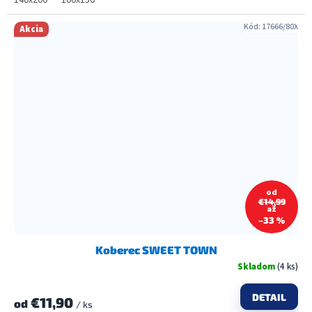
140x200
100x150
Kód:
17666/80X
Akcia
od
€14,99
až
–33 %
Koberec SWEET TOWN
Skladom
(4 ks)
DETAIL
€11,90
od
/ ks