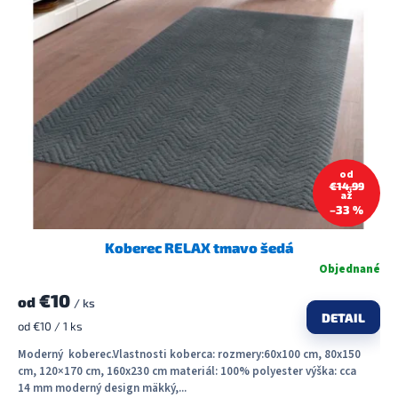
od
€14,99
až
–33 %
Koberec RELAX tmavo šedá
Objednané
€10
od
/ ks
DETAIL
Jednotková
od €10 / 1 ks
cena:
Moderný koberec.Vlastnosti koberca: rozmery:60x100 cm, 80x150
cm, 120×170 cm, 160x230 cm materiál: 100% polyester výška: cca
14 mm moderný design mäkký,...