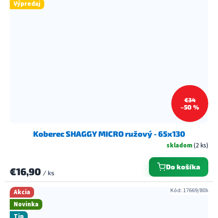
Výpredaj
€34
–50 %
Koberec SHAGGY MICRO ružový - 65x130
skladom
(2 ks)
Do košíka
€16,90
/ ks
Kód:
17669/80X
Akcia
Novinka
Tip