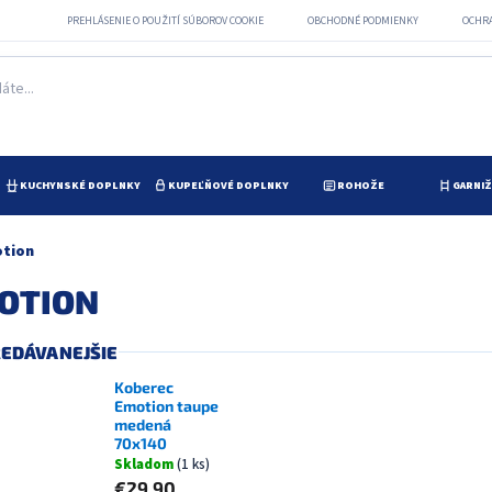
PREHLÁSENIE O POUŽITÍ SÚBOROV COOKIE
OBCHODNÉ PODMIENKY
OCHR
KUCHYNSKÉ DOPLNKY
KUPEĽŇOVÉ DOPLNKY
ROHOŽE
GARNI
tion
OTION
EDÁVANEJŠIE
Koberec
Emotion taupe
medená
70x140
Skladom
(1 ks)
€29,90