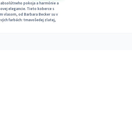
 absolútneho pokoja a harmónie a
ovej elegancie. Tieto koberce s
m vlasom, od Barbara Becker su v
vých farbách: tmavošedej zlatej,
j a smotanovej....