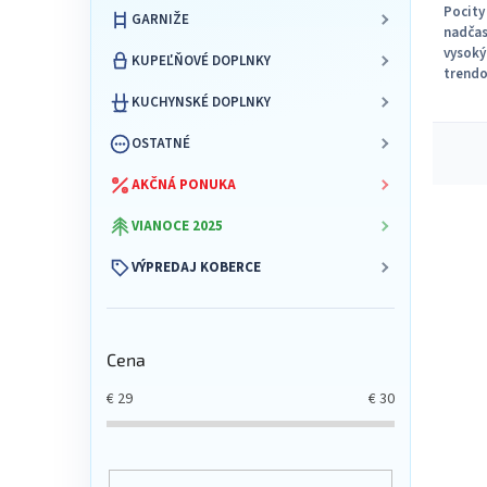
Pocity
GARNIŽE
nadčas
vysoký
KUPEĽŇOVÉ DOPLNKY
trendo
meďene
KUCHYNSKÉ DOPLNKY
O
OSTATNÉ
v
l
AKČNÁ PONUKA
á
d
VIANOCE 2025
a
c
VÝPREDAJ KOBERCE
i
e
p
r
Cena
v
k
€
29
€
30
y
v
ý
p