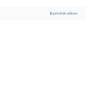
1
položiek celkom