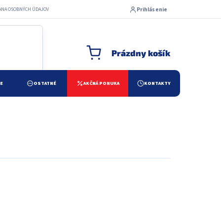
Prihlásenie
ANA OSOBNÝCH ÚDAJOV
Prázdny košík
NÁKUPNÝ KOŠÍK
ŽE
OSTATNÉ
AKČNÁ PONUKA
KONTAKTY