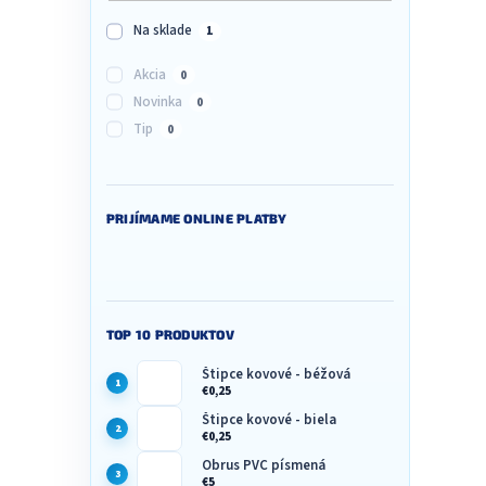
i
s
Na sklade
1
u
Akcia
0
Novinka
0
Tip
0
PRIJÍMAME ONLINE PLATBY
TOP 10 PRODUKTOV
Štipce kovové - béžová
€0,25
Štipce kovové - biela
€0,25
Obrus PVC písmená
€5