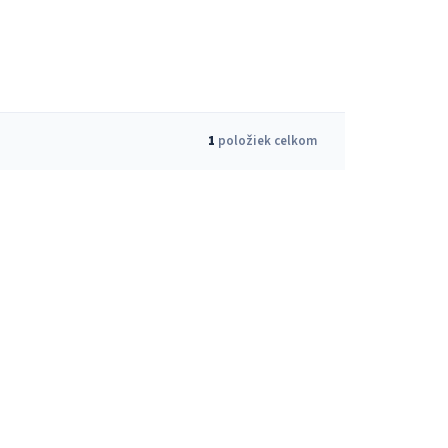
1
položiek celkom