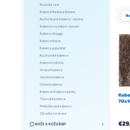
l
Klasický vzor
Koberce Barbara Becker
R
Na
a
Ručne tkané koberce - bavlna
d
Koberce s vysokým vlasom
V
e
Koberce shaggy
ý
n
Koberce frieze
p
i
Koberce polyester
i
e
Kuchynské koberce
s
p
Koberce viskóza
p
r
r
o
Vlnené Koberce
o
d
Okrúhle koberce
d
u
Detské koberce
u
k
Kobercové lepiace pásky
Kobe
k
t
Trávnaté koberce
70x1
t
o
Podložky pod koberce
o
v
Záražka na dvere
v
€29
KOŽE A KOŽUŠINY