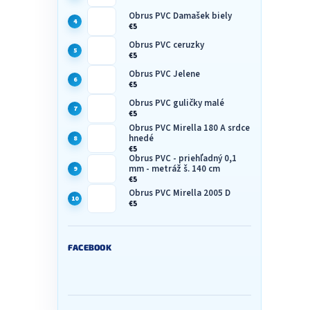
Obrus PVC Damašek biely
€5
Obrus PVC ceruzky
€5
Obrus PVC Jelene
€5
Obrus PVC guličky malé
€5
Obrus PVC Mirella 180 A srdce
hnedé
€5
Obrus PVC - priehľadný 0,1
mm - metráž š. 140 cm
€5
Obrus PVC Mirella 2005 D
€5
FACEBOOK