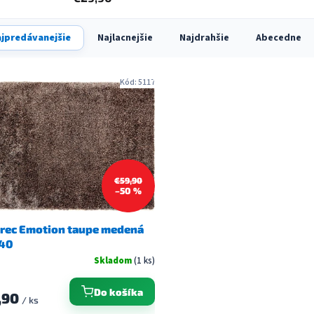
jpredávanejšie
Najlacnejšie
Najdrahšie
Abecedne
Kód:
5117
€59,90
–50 %
rec Emotion taupe medená
40
Skladom
(1 ks)
Do košíka
,90
/ ks