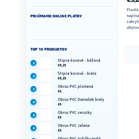
Placht
napína
PRIJÍMAME ONLINE PLATBY
zakryt
ubytov
TOP 10 PRODUKTOV
O
v
Štipce kovové - béžová
l
€0,25
á
Štipce kovové - biela
d
€0,25
a
c
Obrus PVC písmená
€5
i
e
Obrus PVC Damašek biely
p
€5
r
Obrus PVC ceruzky
v
€5
k
Obrus PVC Jelene
y
€5
v
Obrus PVC guličky malé