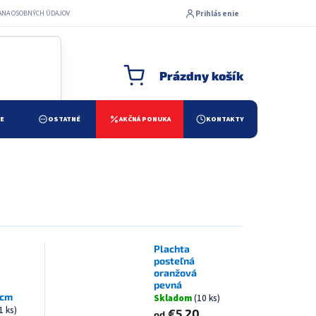
Prihlásenie
ANA OSOBNÝCH ÚDAJOV
Prázdny košík
NÁKUPNÝ KOŠÍK
ŽE
OSTATNÉ
AKČNÁ PONUKA
KONTAKTY
Plachta
posteľná
oranžová
pevná
 cm
Skladom
(10 ks)
1 ks)
€5,20
od