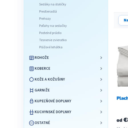
l
Sedáky na stoličky
Prestieradlá
R
Prehozy
Na
a
Poťahy na sedačky
d
Postelné prádlo
V
e
Tesnenie zvieratko
ý
n
Plážové lehátka
p
i
i
e
ROHOŽE
s
p
p
r
KOBERCE
r
o
KOŽE A KOŽUŠINY
o
d
d
u
GARNIŽE
u
k
Plac
k
t
KUPEĽŇOVÉ DOPLNKY
t
o
o
v
KUCHYNSKÉ DOPLNKY
v
€
od
OSTATNÉ