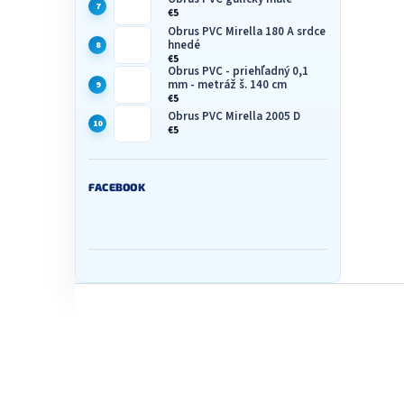
ý
€5
p
Obrus PVC Mirella 180 A srdce
i
hnedé
s
€5
u
Obrus PVC - priehľadný 0,1
mm - metráž š. 140 cm
€5
Obrus PVC Mirella 2005 D
€5
FACEBOOK
Z
á
p
ä
t
i