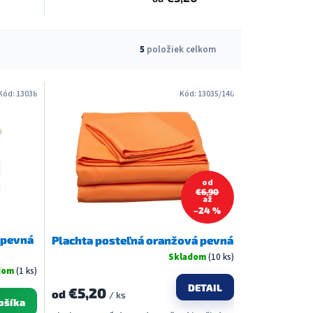
5
položiek celkom
Kód:
13038
Kód:
13035/140
od
€6,90
až
–24 %
 pevná
Plachta posteľná oranžová pevná
Skladom
(10 ks)
dom
(1 ks)
DETAIL
€5,20
od
/ ks
ošíka