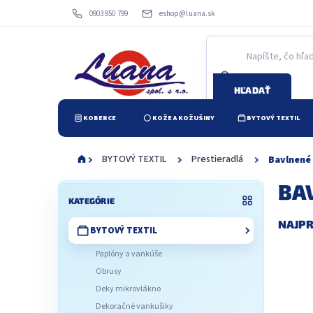
Prejsť
0903 950 799
eshop@luana.sk
na
obsah
HĽADAŤ
KOBERCE
KOŽE A KOŽUŠINY
BYTOVÝ TEXTIL
BYTOVÝ TEXTIL
Prestieradlá
Bavlnené
B
BA
Preskočiť
o
KATEGÓRIE
kategórie
č
NAJPR
BYTOVÝ TEXTIL
n
ý
Paplóny a vankúše
p
Obrusy
a
Deky mikrovlákno
n
Dekoračné vankušiky
e