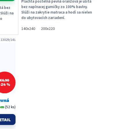
Plachta posteľná pevná oranžová je ušitá
bez napínacej gumičky zo 100% bavlny.
itá bez
Slúži na zakrytie matraca a hodí sa nielen
Slúži na
do ubytovacích zariadení.
do
140x240
200x220
:
13029/140
€6,90
–24 %
evná
dom
(52 ks)
ETAIL