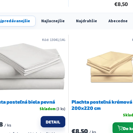
€8,50
jpredávanejšie
Najlacnejšie
Najdrahšie
Abecedne
Kód:
13041/140
hta posteľná biela pevná
Plachta posteľná krémová
200x220 cm
Skladom
(3 ks)
Skla
DETAIL
8
/ ks
Do k
€8,50
/ ks