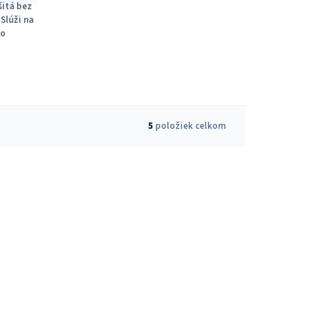
šitá bez
Slúži na
do
5
položiek celkom