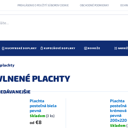
PREHLÁSENIE O POUŽITÍ SÚBOROV COOKIE
OBCHODNÉ PODMIENKY
OCHR
KUCHYNSKÉ DOPLNKY
KUPEĽŇOVÉ DOPLNKY
ROHOŽE
GARNI
 plachty
VLNENÉ PLACHTY
EDÁVANEJŠIE
Plachta
Plachta
posteľná biela
posteľná
pevná
krémová
pevná
Skladom
(3 ks)
200x220
€8
od
Skladom
(