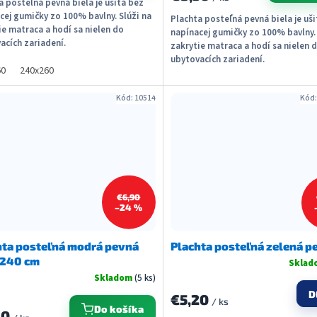
a posteľná pevná biela je ušitá bez
cej gumičky zo 100% bavlny. Slúži na
Plachta posteľná pevná biela je uš
ie matraca a hodí sa nielen do
napínacej gumičky zo 100% bavlny. 
acích zariadení.
zakrytie matraca a hodí sa nielen 
ubytovacích zariadení.
60
240x260
Kód:
10514
Kód
€6,90
–24 %
hta posteľná modrá pevná
Plachta posteľná zelená p
240 cm
Skla
Skladom
(5 ks)
D
€5,20
/ ks
Do košíka
20