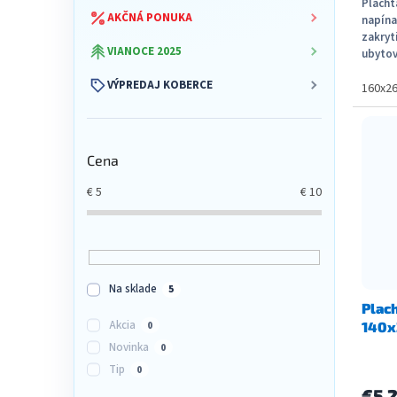
Placht
AKČNÁ PONUKA
napína
zakryt
VIANOCE 2025
ubytov
VÝPREDAJ KOBERCE
160x2
Cena
€
5
€
10
Na sklade
5
Plac
Akcia
140x
0
Novinka
0
Tip
0
€5,