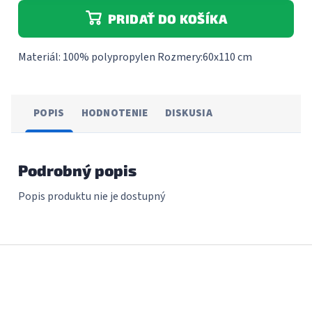
PRIDAŤ DO KOŠÍKA
Materiál: 100% polypropylen Rozmery:60x110 cm
POPIS
HODNOTENIE
DISKUSIA
Podrobný popis
Popis produktu nie je dostupný
Z
á
p
ä