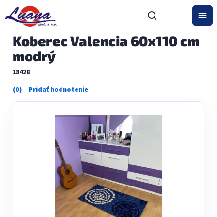
Prejsť
na
obsah
Koberec Valencia 60x110 cm
modrý
18428
Priemerné
hodnotenie
produktu
je
0,0
z
5
hviezdičiek.