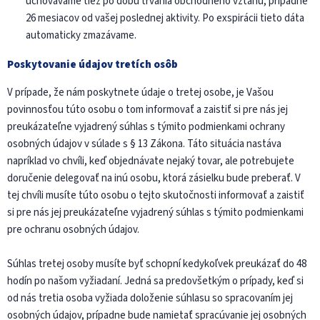
uchovávame tiež po dobu trvania obchodného vzťahu, prípadne
26 mesiacov od vašej poslednej aktivity. Po exspirácii tieto dáta
automaticky zmazávame.
Poskytovanie údajov tretích osôb
V prípade, že nám poskytnete údaje o tretej osobe, je Vašou
povinnosťou túto osobu o tom informovať a zaistiť si pre nás jej
preukázateľne vyjadrený súhlas s týmito podmienkami ochrany
osobných údajov v súlade s § 13 Zákona. Táto situácia nastáva
napríklad vo chvíli, keď objednávate nejaký tovar, ale potrebujete
doručenie delegovať na inú osobu, ktorá zásielku bude preberať. V
tej chvíli musíte túto osobu o tejto skutočnosti informovať a zaistiť
si pre nás jej preukázateľne vyjadrený súhlas s týmito podmienkami
pre ochranu osobných údajov.
Súhlas tretej osoby musíte byť schopní kedykoľvek preukázať do 48
hodín po našom vyžiadaní. Jedná sa predovšetkým o prípady, keď si
od nás tretia osoba vyžiada doloženie súhlasu so spracovaním jej
osobných údajov, prípadne bude namietať spracúvanie jej osobných