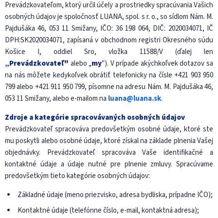
Prevádzkovateľom, ktorý určil účely a prostriedky spracúvania Vašich
osobných údajov je spoločnosť LUANA, spol. s r. o., so sídlom Nám. M.
Pajdušáka 46, 053 11 Smižany, IČO: 36 198 064, DIČ: 2020034071, IČ
DPH:SK2020034071, zapísaná v obchodnom registri Okresného súdu
Košice I, oddiel Sro, vložka 11588/V
(ďalej len
„Prevádzkovateľ"
alebo „
my
"). V prípade akýchkoľvek dotazov sa
na nás môžete kedykoľvek obrátiť telefonicky na čísle +421 903 950
799 alebo +421 911 950 799, písomne na adresu Nám. M. Pajdušáka 46,
053 11 Smižany, alebo e-mailom na
luana@luana.sk
.
Zdroje a kategórie spracovávaných osobných údajov
Prevádzkovateľ spracováva predovšetkým osobné údaje, ktoré ste
mu poskytli alebo osobné údaje, ktoré získal na základe plnenia Vašej
objednávky. Prevádzkovateľ spracováva Vaše identifikačné a
kontaktné údaje a údaje nutné pre plnenie zmluvy. Spracúvame
predovšetkým tieto kategórie osobných údajov:
Základné údaje (meno priezvisko, adresa bydliska, prípadne IČO);
Kontaktné údaje (telefónne číslo, e-mail, kontaktná adresa);