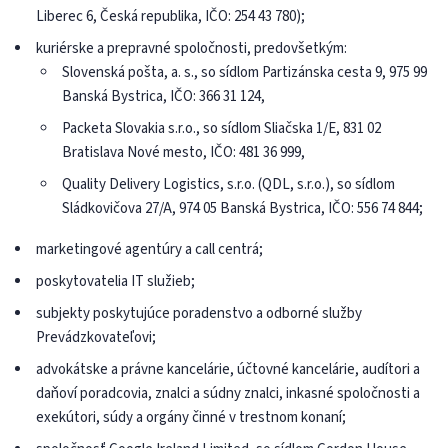
Liberec 6, Česká republika, IČO: 254 43 780);
kuriérske a prepravné spoločnosti, predovšetkým:
Slovenská pošta, a. s., so sídlom Partizánska cesta 9, 975 99
Banská Bystrica, IČO: 366 31 124,
Packeta Slovakia s.r.o., so sídlom Sliačska 1/E, 831 02
Bratislava Nové mesto, IČO: 481 36 999,
Quality Delivery Logistics, s.r.o. (QDL, s.r.o.), so sídlom
Sládkovičova 27/A, 974 05 Banská Bystrica, IČO: 556 74 844;
marketingové agentúry a call centrá;
poskytovatelia IT služieb;
subjekty poskytujúce poradenstvo a odborné služby
Prevádzkovateľovi;
advokátske a právne kancelárie, účtovné kancelárie, audítori a
daňoví poradcovia, znalci a súdny znalci, inkasné spoločnosti a
exekútori, súdy a orgány činné v trestnom konaní;