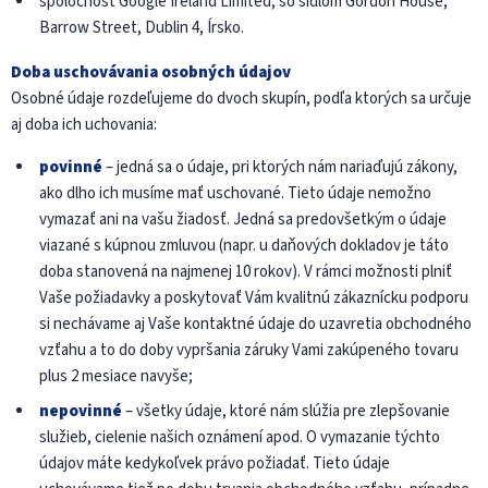
spoločnosť Google Ireland Limited, so sídlom Gordon House,
Barrow Street, Dublin 4, Írsko.
Doba uschovávania osobných údajov
Osobné údaje rozdeľujeme do dvoch skupín, podľa ktorých sa určuje
aj doba ich uchovania:
povinné
– jedná sa o údaje, pri ktorých nám nariaďujú zákony,
ako dlho ich musíme mať uschované. Tieto údaje nemožno
vymazať ani na vašu žiadosť. Jedná sa predovšetkým o údaje
viazané s kúpnou zmluvou (napr. u daňových dokladov je táto
doba stanovená na najmenej 10 rokov). V rámci možnosti plniť
Vaše požiadavky a poskytovať Vám kvalitnú zákaznícku podporu
si nechávame aj Vaše kontaktné údaje do uzavretia obchodného
vzťahu a to do doby vypršania záruky Vami zakúpeného tovaru
plus 2 mesiace navyše;
nepovinné
– všetky údaje, ktoré nám slúžia pre zlepšovanie
služieb, cielenie našich oznámení apod. O vymazanie týchto
údajov máte kedykoľvek právo požiadať. Tieto údaje