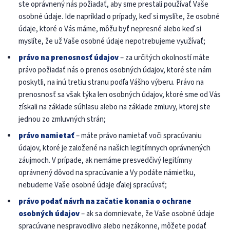
ste oprávnený nás požiadať, aby sme prestali používať Vaše
osobné údaje. Ide napríklad o prípady, keď si myslíte, že osobné
údaje, ktoré o Vás máme, môžu byť nepresné alebo keď si
myslíte, že už Vaše osobné údaje nepotrebujeme využívať;
právo na prenosnosť údajov
– za určitých okolností máte
právo požiadať nás o prenos osobných údajov, ktoré ste nám
poskytli, na inú tretiu stranu podľa Vášho výberu. Právo na
prenosnosť sa však týka len osobných údajov, ktoré sme od Vás
získali na základe súhlasu alebo na základe zmluvy, ktorej ste
jednou zo zmluvných strán;
právo namietať
– máte právo namietať voči spracúvaniu
údajov, ktoré je založené na našich legitímnych oprávnených
záujmoch. V prípade, ak nemáme presvedčivý legitímny
oprávnený dôvod na spracúvanie a Vy podáte námietku,
nebudeme Vaše osobné údaje ďalej spracúvať;
právo podať návrh na začatie konania o ochrane
osobných údajov
– ak sa domnievate, že Vaše osobné údaje
spracúvane nespravodlivo alebo nezákonne, môžete podať