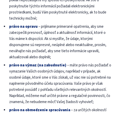
pokiaľ nepožadujete iný spôsob ich poskytnutia. Ak ste o
poskytnutie týchto informácií požiadali elektronickými
prostriedkami, budú Vám poskytnuté elektronicky, ak to bude
technicky možné;
právo na opravu
– prijímame primerané opatrenia, aby sme
zabezpečili presnosť, úplnosť a aktuálnosť informácií, ktoré o
Vás máme k dispozícii. Ak si myslíte, že údaje, ktorými
disponujeme sú nepresné, neúplné alebo neaktuálne, prosím,
neváhajte nás požiadať, aby sme tieto informácie upravili,
aktualizovali alebo doplnili;
právo na výmaz (na zabudnutie)
– máte právo nás požiadať o
vymazanie Vašich osobných údajov, napríklad v prípade, ak
osobné údaje, ktoré sme o Vás získali, už viac nie sú potrebné na
naplnenie pôvodného účelu spracúvania. Vaše právo je však
potrebné posúdiť z pohľadu všetkých relevantných okolností.
Napríklad, môžeme mať určité právne a regulačné povinnosti, čo
znamená, že nebudeme môcť Vašej žiadosti vyhovieť;
právo na obmedzenie spracúvania
– za určitých okolností