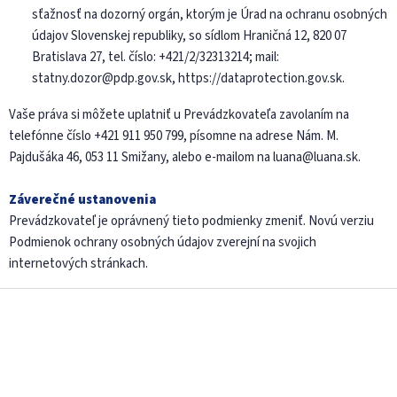
sťažnosť na dozorný orgán, ktorým je Úrad na ochranu osobných
údajov Slovenskej republiky, so sídlom Hraničná 12, 820 07
Bratislava 27, tel. číslo: +421/2/32313214; mail:
statny.dozor@pdp.gov.sk, https://dataprotection.gov.sk.
Vaše práva si môžete uplatniť u Prevádzkovateľa zavolaním na
telefónne číslo +421 911 950 799, písomne na adrese Nám. M.
Pajdušáka 46, 053 11 Smižany, alebo e-mailom na luana@luana.sk.
Záverečné ustanovenia
Prevádzkovateľ je oprávnený tieto podmienky zmeniť. Novú verziu
Podmienok ochrany osobných údajov zverejní na svojich
internetových stránkach.
Z
á
p
ä
t
i