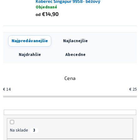
Koberec Singapur 9958- béžový
Objednané
€14,90
od
R
Najpredávanejšie
Najlacnejšie
a
d
Najdrahšie
Abecedne
e
n
i
Cena
e
p
€
14
€
25
r
o
d
u
k
t
Na sklade
3
o