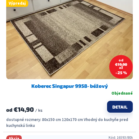
Výpredaj
od
€19,90
až
–25 %
Koberec Singapur 9958- béžový
Objednané
DETAIL
€14,90
od
/ ks
dostupné rozmery: 80x150 cm 120x170 cm Vhodný do kuchyňe pred
kuchynskú linku
Kód:
16593/80X
Akcia