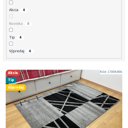
v
Akcia
4
Novinka
0
Tip
4
Výpredaj
4
V
Kód:
17004/80X
Akcia
ý
Tip
p
Výpredaj
i
s
p
r
o
d
u