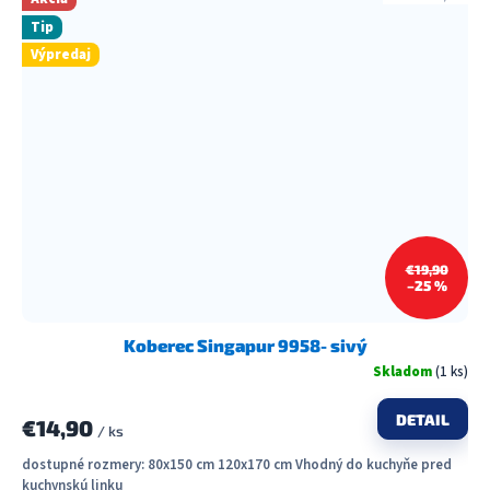
Tip
Výpredaj
€19,90
–25 %
Koberec Singapur 9958- sivý
Skladom
(1 ks)
DETAIL
€14,90
/ ks
dostupné rozmery: 80x150 cm 120x170 cm Vhodný do kuchyňe pred
kuchynskú linku