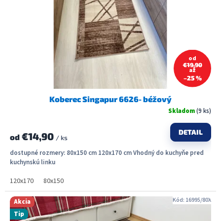
od
€19,90
až
–25 %
Koberec Singapur 6626- béžový
Skladom
(9 ks)
DETAIL
€14,90
od
/ ks
dostupné rozmery: 80x150 cm 120x170 cm Vhodný do kuchyňe pred
kuchynskú linku
120x170
80x150
Kód:
16995/80X
Akcia
Tip