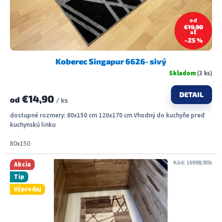
k
t
od
€19,90
o
až
v
–25 %
Koberec Singapur 6626- sivý
Skladom
(3 ks)
DETAIL
€14,90
od
/ ks
dostupné rozmery: 80x150 cm 120x170 cm Vhodný do kuchyňe pred
kuchynskú linku
80x150
Kód:
16998/80X
Akcia
Tip
Výpredaj