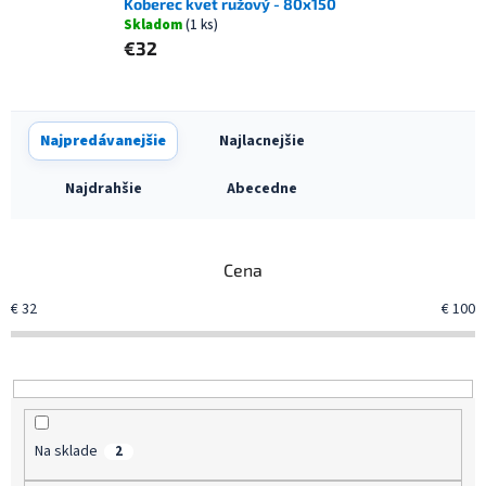
Koberec kvet ružový - 80x150
Skladom
(1 ks)
€32
R
Najpredávanejšie
Najlacnejšie
a
d
Najdrahšie
Abecedne
e
n
i
Cena
e
p
€
32
€
100
r
o
d
u
k
t
Na sklade
2
o