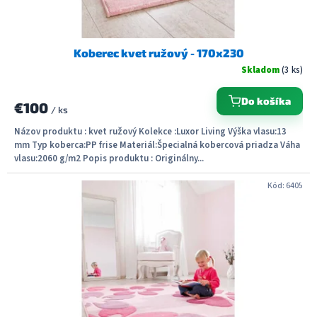
o
v
Koberec kvet ružový - 170x230
Skladom
(3 ks)
Do košíka
€100
/ ks
Názov produktu : kvet ružový Kolekce :Luxor Living Výška vlasu:13
mm Typ koberca:PP frise Materiál:Špecialná kobercová priadza Váha
vlasu:2060 g/m2 Popis produktu : Originálny...
Kód:
6405