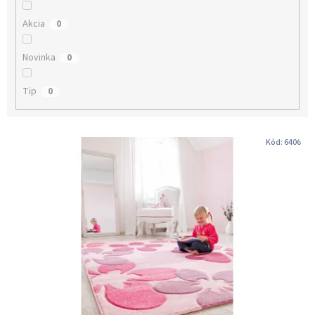
v
Akcia
0
Novinka
0
Tip
0
V
Kód:
6406
ý
p
i
s
p
r
o
d
u
k
t