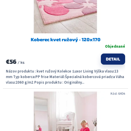
Koberec kvet ružový - 120x170
Objednané
DETAIL
€56
/ ks
Názov produktu : kvet ružový Kolekce :Luxor Living Výška vlasu:13
mm Typ koberca:PP frise Materiál:Špecialná kobercová priadza Váha
vlasu:2060 g/m2 Popis produktu : Originálny...
Kód:
6404