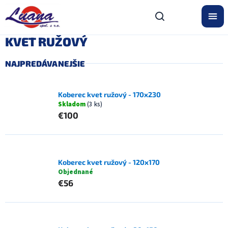
Prejsť
na
obsah
KVET RUŽOVÝ
NAJPREDÁVANEJŠIE
Koberec kvet ružový - 170x230
Skladom
(3 ks)
€100
Koberec kvet ružový - 120x170
Objednané
€56