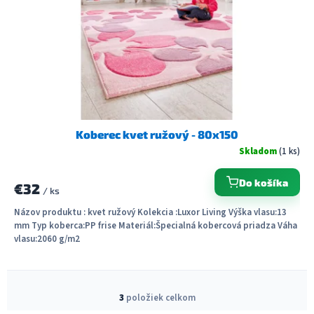
Koberec kvet ružový - 80x150
Skladom
(1 ks)
Do košíka
€32
/ ks
Názov produktu : kvet ružový Kolekcia :Luxor Living Výška vlasu:13
mm Typ koberca:PP frise Materiál:Špecialná kobercová priadza Váha
vlasu:2060 g/m2
O
v
3
položiek celkom
l