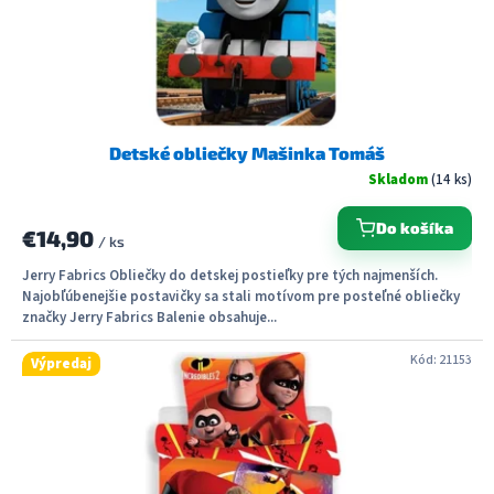
u
k
t
o
v
Detské obliečky Mašinka Tomáš
Skladom
(14 ks)
Do košíka
€14,90
/ ks
Jerry Fabrics Obliečky do detskej postieľky pre tých najmenších.
Najobľúbenejšie postavičky sa stali motívom pre posteľné obliečky
značky Jerry Fabrics Balenie obsahuje...
Kód:
21153
Výpredaj