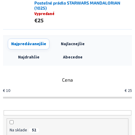
Posteľné prádlo STARWARS MANDALORIAN
(1025)
Vypredané
€25
R
Najpredávanejšie
Najlacnejšie
a
d
Najdrahšie
Abecedne
e
n
i
Cena
e
p
€
10
€
25
r
o
d
u
k
t
Na sklade
52
o