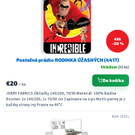
€25
–20 %
Posteľné prádlo RODINKA ÚŽASNÝCH (4417)
Skladom
(30 ks)
Do košíka
€20
/ ks
JERRY FABRICS Obliečky 140/200, 70/90 Materiál: 100% Bavlna
Rozmer: 1x 140/200, 1x 70/90 cm Zapínanie na zips Motív periny je z
každej strany iný Pranie na 40°C
Kód:
21152