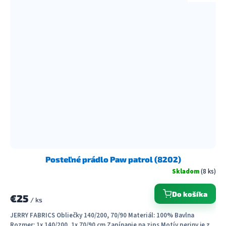
Posteľné prádlo Paw patrol (8202)
Skladom
(8 ks)
Do košíka
€25
/ ks
JERRY FABRICS Obliečky 140/200, 70/90 Materiál: 100% Bavlna
Rozmer: 1x 140/200, 1x 70/90 cm Zapínanie na zips Motív periny je z