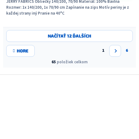
JERRY FABRICS Obliečky 140/200, 70/90 Materiál: 100% Bavlna
Rozmer: 1x 140/200, 1x 70/90 cm Zapínanie na zips Motív periny je z
každej strany iný Pranie na 40°C
O
NAČÍTAŤ 12 ĎALŠÍCH
v
l
S
á
1
6
HORE
t
d
r
a
65
položiek celkom
á
c
n
i
k
Z
o
e
á
v
p
a
p
r
n
v
ä
i
k
t
e
y
i
v
e
ý
p
i
s