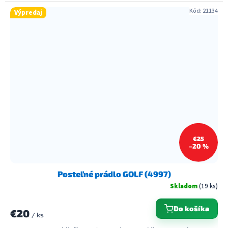
Kód:
21134
Výpredaj
€25
–20 %
Posteľné prádlo GOLF (4997)
Skladom
(19 ks)
Do košíka
€20
/ ks