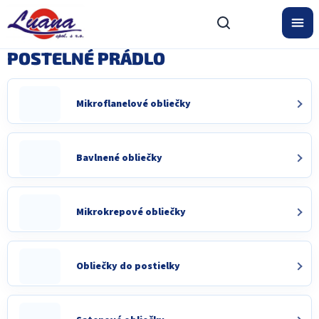
Prejsť
na
obsah
POSTELNÉ PRÁDLO
Mikroflanelové obliečky
Bavlnené obliečky
Mikrokrepové obliečky
Obliečky do postielky