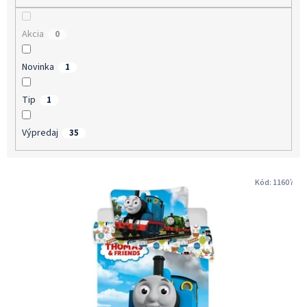
v
Akcia
0
Novinka
1
Tip
1
Výpredaj
35
V
Kód:
11607
ý
p
i
s
p
r
o
d