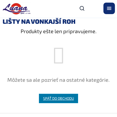
Prejsť
na
obsah
LIŠTY NA VONKAJŠÍ ROH
Produkty ešte len pripravujeme.
Môžete sa ale pozrieť na ostatné kategórie.
SPÄŤ DO OBCHODU
Z