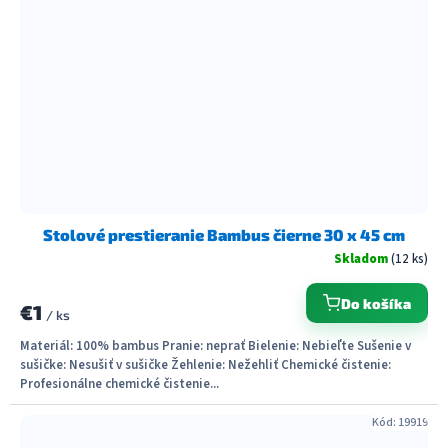
Stolové prestieranie Bambus čierne 30 x 45 cm
Skladom
(12 ks)
Do košíka
€1
/ ks
Materiál: 100% bambus Pranie: neprať Bielenie: Nebieľte Sušenie v
sušičke: Nesušiť v sušičke Žehlenie: Nežehliť Chemické čistenie:
Profesionálne chemické čistenie...
Kód:
19919