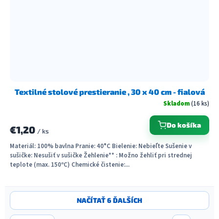
Textilné stolové prestieranie , 30 x 40 cm - fialová
Skladom
(16 ks)
Do košíka
€1,20
/ ks
Materiál: 100% bavlna Pranie: 40°C Bielenie: Nebieľte Sušenie v
sušičke: Nesušiť v sušičke Žehlenie** : Možno žehliť pri strednej
teplote (max. 150ºC) Chemické čistenie:...
O
NAČÍTAŤ 6 ĎALŠÍCH
v
l
S