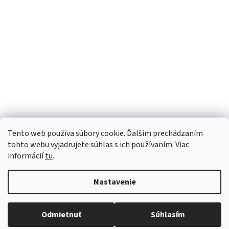
Tento web používa súbory cookie. Ďalším prechádzaním
tohto webu vyjadrujete súhlas s ich používaním. Viac
informácií
tu
.
Nastavenie
Vytvoril Shoptet
Robíme všetko pre to, aby sme vaše objednávky doručili
Odmietnuť
Súhlasím
Copyright 2026
Luana e-shop
. Všetky práva vyhradené.
čo najskôr. Ospravedlňujeme sa za prípadné oneskorenie
a ďakujeme za pochopenie.