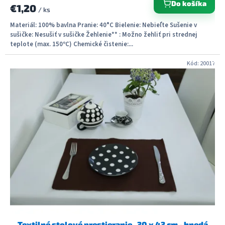
Do košíka
€1,20
/ ks
Materiál: 100% bavlna Pranie: 40°C Bielenie: Nebieľte Sušenie v
sušičke: Nesušiť v sušičke Žehlenie** : Možno žehliť pri strednej
teplote (max. 150ºC) Chemické čistenie:...
Kód:
20017
Textilné stolové prestieranie , 30 x 43 cm - hnedá