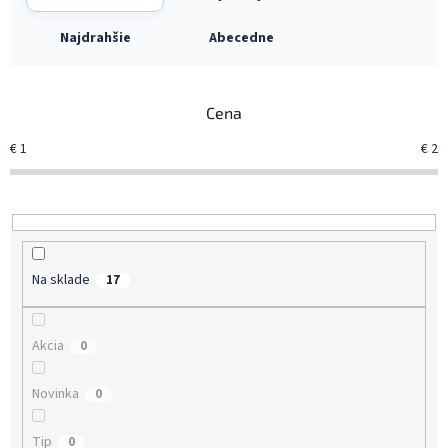
a
d
Najdrahšie
Abecedne
e
n
i
Cena
e
p
€
1
€
2
r
o
d
u
k
t
Na sklade
17
o
v
Akcia
0
Novinka
0
Tip
0