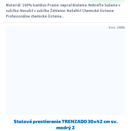
Materiál: 100% bambus Pranie: neprať Bielenie: Nebieľte Sušenie v
sušičke: Nesušiť v sušičke Žehlenie: Nežehliť Chemické čistenie:
Profesionálne chemické čistenie...
Kód:
19889
Stolové prestieranie TRENZADO 30x42 cm sv.
modrý 2