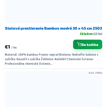
Stolové prestieranie Bambus modré 30 x 45 cm 2503
Skladom
(15 ks)
Do košíka
€1
/ ks
Materiál: 100% bambus Pranie: neprať Bielenie: Nebieľte Sušenie v
sušičke: Nesušiť v sušičke Žehlenie: Nežehliť Chemické čistenie:
Profesionálne chemické čistenie...
Kód:
19936