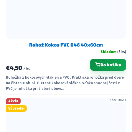
Rohož Kokos PVC 046 40x60cm
Skladom
(6 ks)
Do košíka
€4,50
/ ks
Rohožka z kokosových vlákien a PVC . Praktická rohožka pred dvere
na čistenie obuvi. Pletené kokosové vlákna. Vďaka spodnej časti z
PVC je rohožka pri čistení obuvi...
Kód:
20631
Akcia
Výpredaj