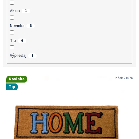
v
Akcia
1
Novinka
6
Tip
6
Výpredaj
1
V
Kód:
21078
Novinka
ý
Tip
p
i
s
p
r
o
d
u