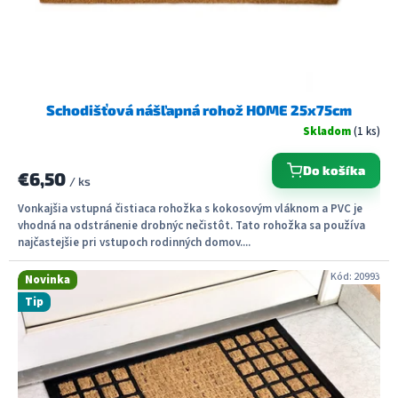
k
t
o
v
Schodišťová nášľapná rohož HOME 25x75cm
Skladom
(1 ks)
Do košíka
€6,50
/ ks
Vonkajšia vstupná čistiaca rohožka s kokosovým vláknom a PVC je
vhodná na odstránenie drobnýc nečistôt. Tato rohožka sa používa
najčastejšie pri vstupoch rodinných domov....
Kód:
20993
Novinka
Tip