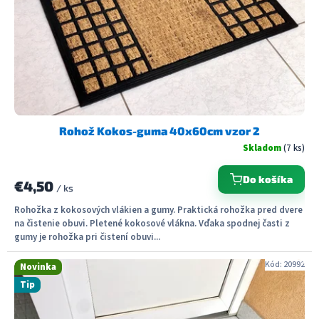
Rohož Kokos-guma 40x60cm vzor 2
Skladom
(7 ks)
Do košíka
€4,50
/ ks
Rohožka z kokosových vlákien a gumy. Praktická rohožka pred dvere
na čistenie obuvi. Pletené kokosové vlákna. Vďaka spodnej časti z
gumy je rohožka pri čistení obuvi...
Kód:
20992
Novinka
Tip