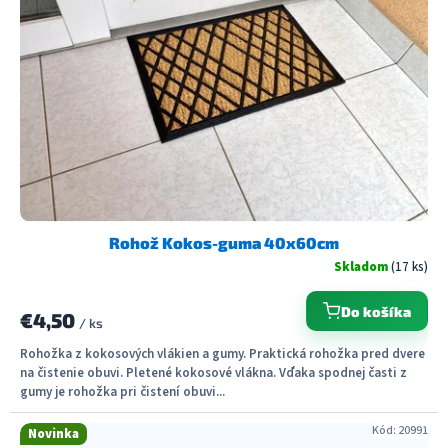
Rohož Kokos-guma 40x60cm
Skladom
(17 ks)
Do košíka
€4,50
/ ks
Rohožka z kokosových vlákien a gumy. Praktická rohožka pred dvere
na čistenie obuvi. Pletené kokosové vlákna. Vďaka spodnej časti z
gumy je rohožka pri čistení obuvi...
Kód:
20991
Novinka