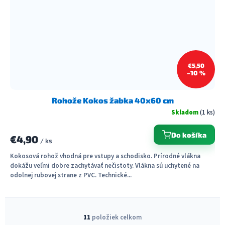
€5,50
–10 %
Rohože Kokos žabka 40x60 cm
Skladom
(1 ks)
Do košíka
€4,90
/ ks
Kokosová rohož vhodná pre vstupy a schodisko. Prírodné vlákna
dokážu veľmi dobre zachytávať nečistoty. Vlákna sú uchytené na
odolnej rubovej strane z PVC. Technické...
O
v
11
položiek celkom