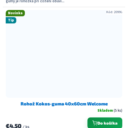
gumy je rohožka pri čistení obuvi...
Kód:
20990
Novinka
Tip
Rohož Kokos-guma 40x60cm Welcome
Skladom
(5 ks)
Do košíka
€4,50
/ ks