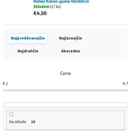
Rohož Kokos-guma 40x60cm
Skladom
(17 ks)
€4,50
R
Najpredávanejšie
Najlacnejšie
a
d
Najdrahšie
Abecedne
e
n
i
Cena
e
p
€
2
€
7
r
o
d
u
k
t
Na sklade
10
o