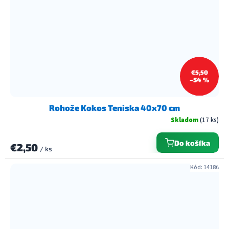
€5,50
–54 %
Rohože Kokos Teniska 40x70 cm
Skladom
(17 ks)
Do košíka
€2,50
/ ks
Kód:
14186