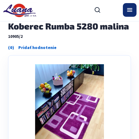
Prejsť
na
obsah
Koberec Rumba 5280 malina
10905/2
Priemerné
hodnotenie
produktu
je
0,0
z
5
hviezdičiek.