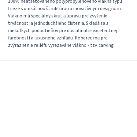
100% heatsetovaného polypropylénového vlákna typu
frieze s unikátnou štruktúrou a inovatívnym designom.
Vlákno má špeciálny skrut a úpravu pre zvyšenie
trvácnosti a jednoduchšieho čistenia. Skladá sa z
niekoľkých pododtieňov pre dosiahnutie excelentnej
farebnosti a luxusného vzhľadu. Koberec ma pre
zvýraznenie reliéfu vyrezaváne vlákno - tzv. carving.
Z
á
p
ä
t
i
e