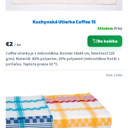
o
v
Kuchynská Utierka Coffee 15
Skladom
(9 ks)
Do košíka
€2
/ ks
Coffee utierka je z mikrovlákna. Rozmer 38x64 cm, hmotnosť 225
g/m2. Materiál: 80% polyester, 20% polyamid (mikrovlákno froté) s
potlačou. Teplota prania 30 °C.
Kód:
11369