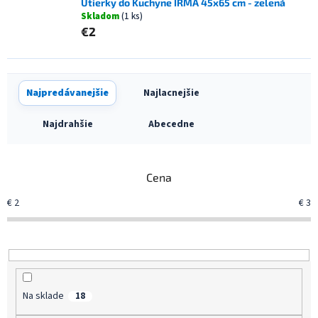
Utierky do Kuchyne IRMA 45x65 cm - zelená
Skladom
(1 ks)
€2
R
Najpredávanejšie
Najlacnejšie
a
d
Najdrahšie
Abecedne
e
n
i
Cena
e
p
€
2
€
3
r
o
d
u
k
t
Na sklade
18
o