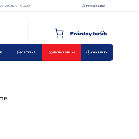
Prihlásenie
ANA OSOBNÝCH ÚDAJOV
Prázdny košík
NÁKUPNÝ KOŠÍK
ŽE
OSTATNÉ
AKČNÁ PONUKA
KONTAKTY
me.