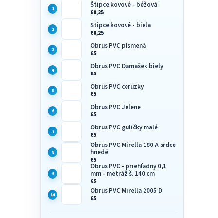
Štipce kovové - béžová
€0,25
Štipce kovové - biela
€0,25
Obrus PVC písmená
€5
Obrus PVC Damašek biely
€5
Obrus PVC ceruzky
€5
Obrus PVC Jelene
€5
Obrus PVC guličky malé
€5
Obrus PVC Mirella 180 A srdce
hnedé
€5
Obrus PVC - priehľadný 0,1
mm - metráž š. 140 cm
€5
Obrus PVC Mirella 2005 D
€5