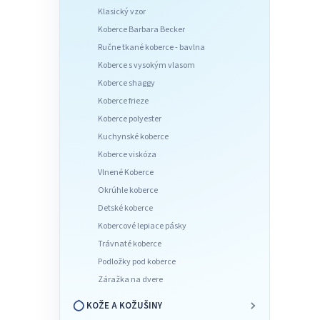
l
Klasický vzor
Koberce Barbara Becker
Ručne tkané koberce - bavlna
Koberce s vysokým vlasom
Koberce shaggy
Koberce frieze
Koberce polyester
Kuchynské koberce
Koberce viskóza
Vlnené Koberce
Okrúhle koberce
Detské koberce
Kobercové lepiace pásky
Trávnaté koberce
Podložky pod koberce
Záražka na dvere
KOŽE A KOŽUŠINY