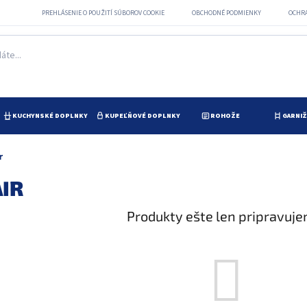
PREHLÁSENIE O POUŽITÍ SÚBOROV COOKIE
OBCHODNÉ PODMIENKY
OCHR
KUCHYNSKÉ DOPLNKY
KUPEĽŇOVÉ DOPLNKY
ROHOŽE
GARNI
r
AIR
Produkty ešte len pripravuje