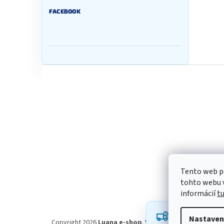
FACEBOOK
Z
á
p
ä
t
i
e
Tento web p
tohto webu v
informácií
t
Robíme všetko p
Nastaven
oneskorenie a ď
Copyright 2026
Luana e-shop
. Všetky práva vyhradené.