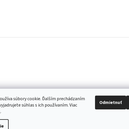
oužíva súbory cookie. Ďalším prechádzaním
Odmietnuť
yjadrujete súhlas s ich používaním. Viac
u
.
re to, aby sme vaše objednávky doručili čo najskôr. Ospravedlňujeme sa za 
ie
akujeme za pochopenie.