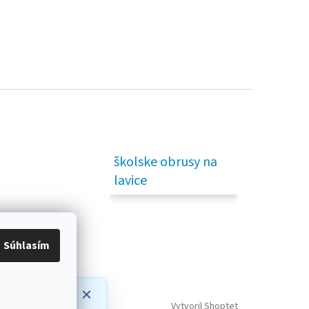
školske obrusy na
lavice
Súhlasím
prípadné
Vytvoril Shoptet