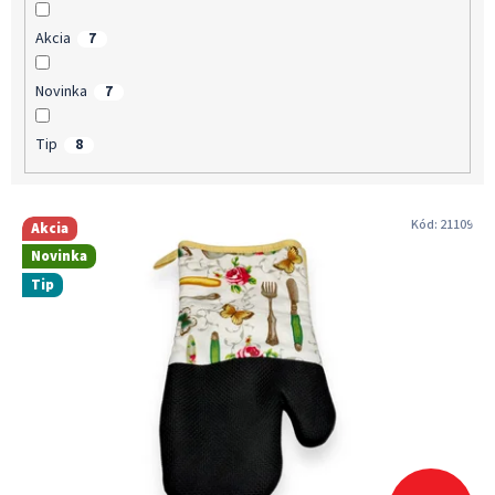
v
Akcia
7
Novinka
7
Tip
8
V
Kód:
21109
Akcia
ý
Novinka
p
Tip
i
s
p
r
o
d
u
k
t