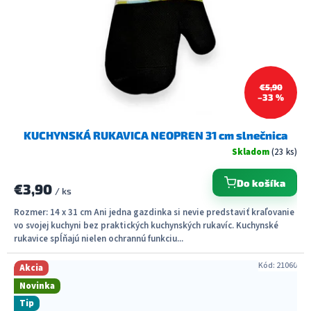
€5,90
–33 %
KUCHYNSKÁ RUKAVICA NEOPREN 31 cm slnečnica
Skladom
(23 ks)
Do košíka
€3,90
/ ks
Rozmer: 14 x 31 cm Ani jedna gazdinka si nevie predstaviť kraľovanie
vo svojej kuchyni bez praktických kuchynských rukavíc. Kuchynské
rukavice spĺňajú nielen ochrannú funkciu...
Kód:
21060
Akcia
Novinka
Tip