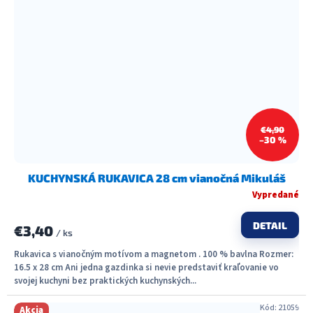
€4,90
–30 %
KUCHYNSKÁ RUKAVICA 28 cm vianočná Mikuláš
Vypredané
DETAIL
€3,40
/ ks
Rukavica s vianočným motívom a magnetom . 100 % bavlna Rozmer:
16.5 x 28 cm Ani jedna gazdinka si nevie predstaviť kraľovanie vo
svojej kuchyni bez praktických kuchynských...
Kód:
21059
Akcia