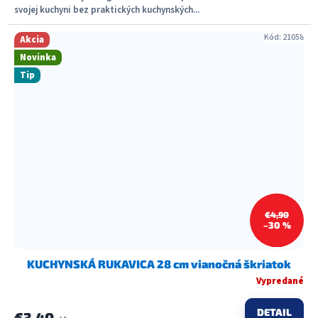
svojej kuchyni bez praktických kuchynských...
Kód:
21058
Akcia
Novinka
Tip
€4,90
–30 %
KUCHYNSKÁ RUKAVICA 28 cm vianočná škriatok
Vypredané
DETAIL
€3,40