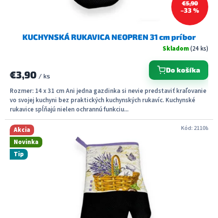
€5,90
o
–33 %
v
KUCHYNSKÁ RUKAVICA NEOPREN 31 cm príbor
Skladom
(24 ks)
Do košíka
€3,90
/ ks
Rozmer: 14 x 31 cm Ani jedna gazdinka si nevie predstaviť kraľovanie
vo svojej kuchyni bez praktických kuchynských rukavíc. Kuchynské
rukavice spĺňajú nielen ochrannú funkciu...
Kód:
21108
Akcia
Novinka
Tip