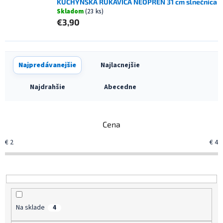
KUCHYNSKÁ RUKAVICA NEOPREN 31 cm slnečnica
Skladom
(23 ks)
€3,90
R
Najpredávanejšie
Najlacnejšie
a
d
Najdrahšie
Abecedne
e
n
i
Cena
e
p
€
2
€
4
r
o
d
u
k
t
Na sklade
4
o