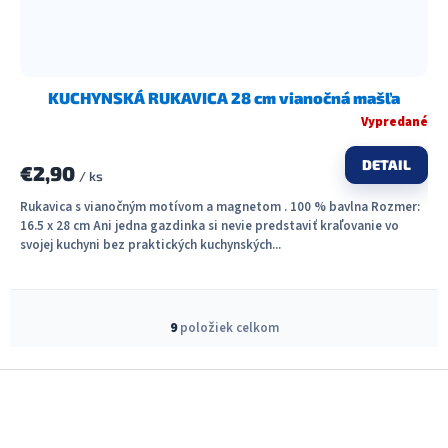
KUCHYNSKÁ RUKAVICA 28 cm vianočná mašľa
Vypredané
DETAIL
€2,90
/ ks
Rukavica s vianočným motívom a magnetom . 100 % bavlna Rozmer:
16.5 x 28 cm Ani jedna gazdinka si nevie predstaviť kraľovanie vo
svojej kuchyni bez praktických kuchynských...
O
v
9
položiek celkom
l
á
Z
d
á
a
c
p
i
ä