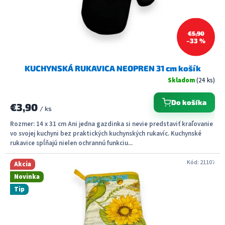
€5,90
–33 %
KUCHYNSKÁ RUKAVICA NEOPREN 31 cm košík
Skladom
(24 ks)
Do košíka
€3,90
/ ks
Rozmer: 14 x 31 cm Ani jedna gazdinka si nevie predstaviť kraľovanie
vo svojej kuchyni bez praktických kuchynských rukavíc. Kuchynské
rukavice spĺňajú nielen ochrannú funkciu...
Kód:
21107
Akcia
Novinka
Tip