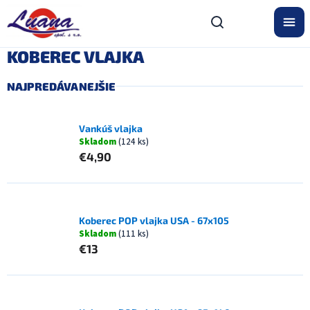
Prejsť
na
obsah
KOBEREC VLAJKA
NAJPREDÁVANEJŠIE
Vankúš vlajka
Skladom
(124 ks)
€4,90
Koberec POP vlajka USA - 67x105
Skladom
(111 ks)
€13