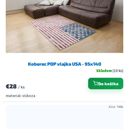
Koberec POP vlajka USA - 95x140
Skladom
(10 ks)
Do košíka
€28
/ ks
material: viskoza
Kód:
7488