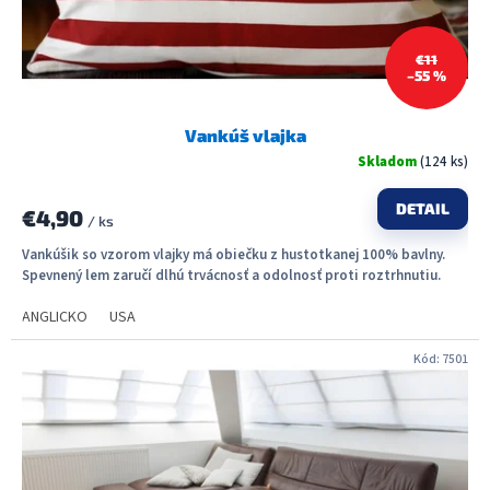
k
t
€11
o
–55 %
v
Vankúš vlajka
Skladom
(124 ks)
DETAIL
€4,90
/ ks
Vankúšik so vzorom vlajky má obiečku z hustotkanej 100% bavlny.
Spevnený lem zaručí dlhú trvácnosť a odolnosť proti roztrhnutiu.
ANGLICKO
USA
Kód:
7501