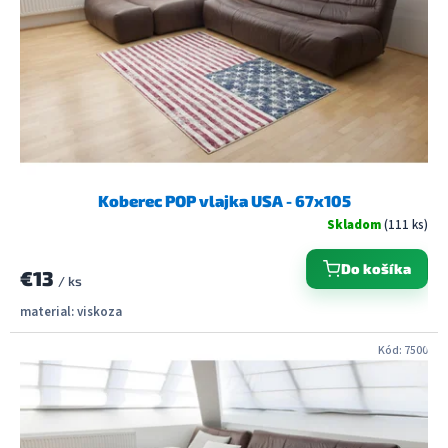
Koberec POP vlajka USA - 67x105
Skladom
(111 ks)
Do košíka
€13
/ ks
material: viskoza
Kód:
7500