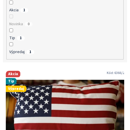
v
Akcia
1
Novinka
0
Tip
1
Výpredaj
1
V
Kód:
6366/2
Akcia
ý
Tip
p
Výpredaj
i
s
p
r
o
d
u