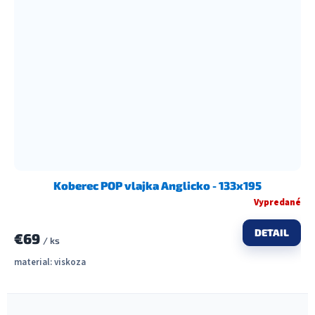
Koberec POP vlajka Anglicko - 133x195
Vypredané
DETAIL
€69
/ ks
material: viskoza
O