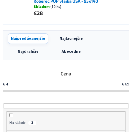
Koberec POP vlajka USA - 95x140
Skladom
(10 ks)
€28
R
Najpredávanejšie
Najlacnejšie
a
d
Najdrahšie
Abecedne
e
n
i
Cena
e
p
€
4
€
69
r
o
d
u
k
t
Na sklade
3
o