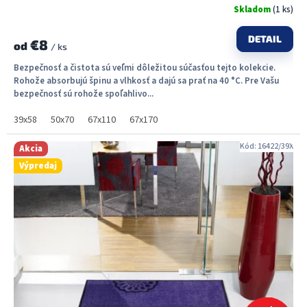
Skladom
(1 ks)
DETAIL
€8
od
/ ks
Bezpečnosť a čistota sú veľmi dôležitou súčasťou tejto kolekcie.
Rohože absorbujú špinu a vlhkosť a dajú sa prať na 40 °C. Pre Vašu
bezpečnosť sú rohože spoľahlivo...
39x58
50x70
67x110
67x170
Kód:
16422/39X
Akcia
Výpredaj