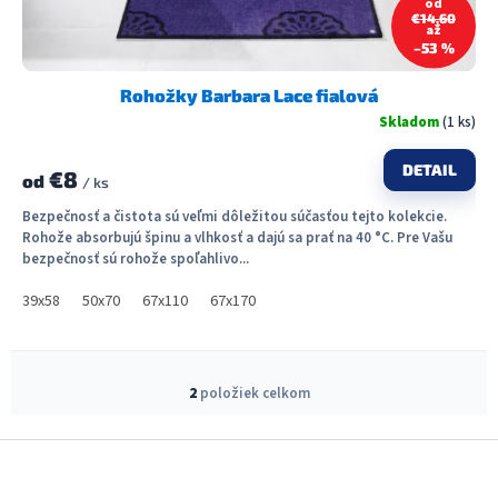
od
€14,60
až
–53 %
Rohožky Barbara Lace fialová
Skladom
(1 ks)
DETAIL
€8
od
/ ks
Bezpečnosť a čistota sú veľmi dôležitou súčasťou tejto kolekcie.
Rohože absorbujú špinu a vlhkosť a dajú sa prať na 40 °C. Pre Vašu
bezpečnosť sú rohože spoľahlivo...
39x58
50x70
67x110
67x170
O
v
2
položiek celkom
l
á
Z
d
á
a
c