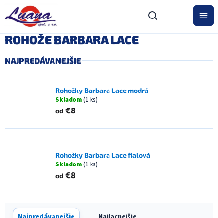
Prejsť
na
obsah
ROHOŽE BARBARA LACE
NAJPREDÁVANEJŠIE
Rohožky Barbara Lace modrá
Skladom
(1 ks)
€8
od
Rohožky Barbara Lace fialová
Skladom
(1 ks)
€8
od
R
Najpredávanejšie
Najlacnejšie