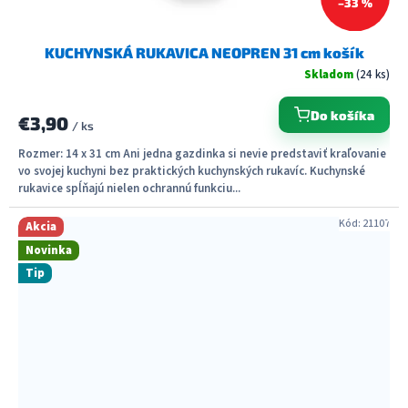
–33 %
KUCHYNSKÁ RUKAVICA NEOPREN 31 cm košík
Skladom
(24 ks)
Do košíka
€3,90
/ ks
Rozmer: 14 x 31 cm Ani jedna gazdinka si nevie predstaviť kraľovanie
vo svojej kuchyni bez praktických kuchynských rukavíc. Kuchynské
rukavice spĺňajú nielen ochrannú funkciu...
Kód:
21107
Akcia
Novinka
Tip