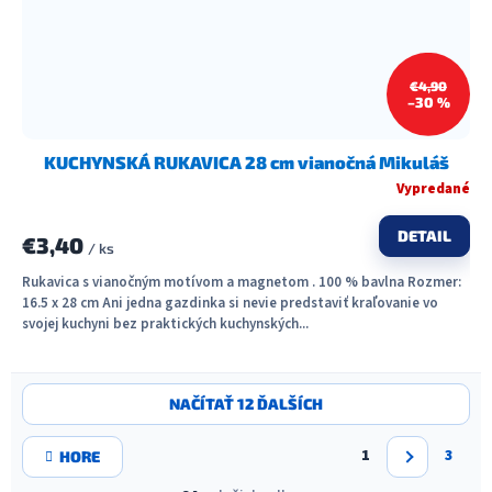
€4,90
–30 %
KUCHYNSKÁ RUKAVICA 28 cm vianočná Mikuláš
Vypredané
DETAIL
€3,40
/ ks
Rukavica s vianočným motívom a magnetom . 100 % bavlna Rozmer:
16.5 x 28 cm Ani jedna gazdinka si nevie predstaviť kraľovanie vo
svojej kuchyni bez praktických kuchynských...
O
NAČÍTAŤ 12 ĎALŠÍCH
v
l
S
á
1
3
HORE
t
d
r