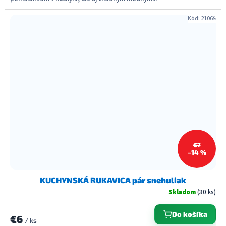
Kód:
21069
€7
–14 %
KUCHYNSKÁ RUKAVICA pár snehuliak
Skladom
(30 ks)
Do košíka
€6
/ ks