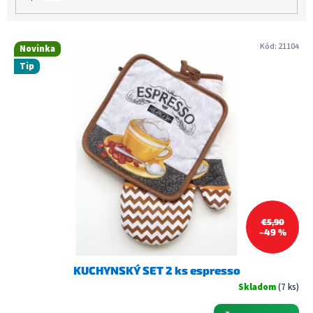
V
Kód:
21104
Novinka
ý
Tip
p
i
s
p
r
o
d
u
k
t
€5,90
o
–49 %
v
KUCHYNSKÝ SET 2 ks espresso
Skladom
(7 ks)