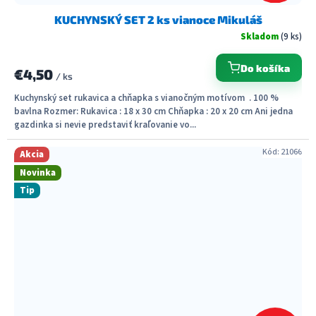
KUCHYNSKÝ SET 2 ks vianoce Mikuláš
Skladom
(9 ks)
Do košíka
€4,50
/ ks
Kuchynský set rukavica a chňapka s vianočným motívom . 100 %
bavlna Rozmer: Rukavica : 18 x 30 cm Chňapka : 20 x 20 cm Ani jedna
gazdinka si nevie predstaviť kraľovanie vo...
Kód:
21066
Akcia
Novinka
Tip