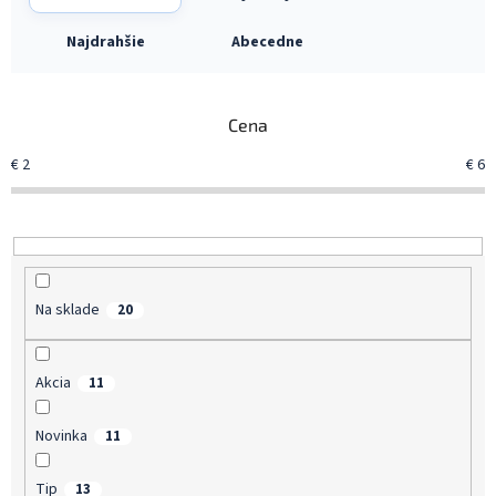
a
d
Najdrahšie
Abecedne
e
n
i
Cena
e
p
€
2
€
6
r
o
d
u
k
t
Na sklade
20
o
v
Akcia
11
Novinka
11
Tip
13