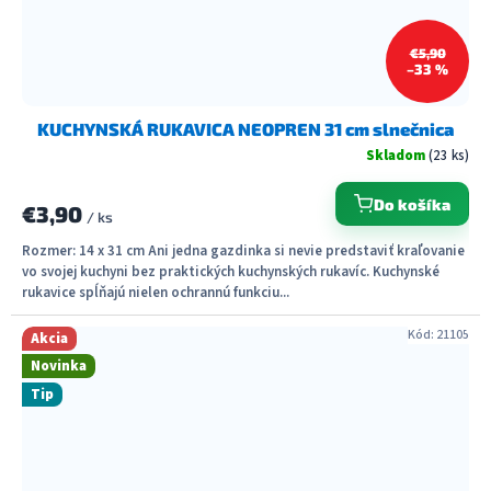
€5,90
–33 %
KUCHYNSKÁ RUKAVICA NEOPREN 31 cm slnečnica
Skladom
(23 ks)
Do košíka
€3,90
/ ks
Rozmer: 14 x 31 cm Ani jedna gazdinka si nevie predstaviť kraľovanie
vo svojej kuchyni bez praktických kuchynských rukavíc. Kuchynské
rukavice spĺňajú nielen ochrannú funkciu...
Kód:
21105
Akcia
Novinka
Tip