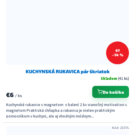
€7
–14 %
KUCHYNSKÁ RUKAVICA pár škriatok
Skladom
(41 ks)
Do košíka
€6
/ ks
Kuchynské rukavice s magnetom v balení 2 ks vianočný motivation s
magnetom Praktická chňapka a rukavica je nielen praktickým
pomocníkom v kuchyni, ale aj vhodným módnym...
Kód:
21070