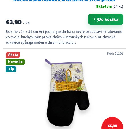
Skladom
(24 ks)
Do košíka
€3,90
/ ks
Rozmer: 14 x 31 cm Ani jedna gazdinka si nevie predstaviť kraľovanie
vo svojej kuchyni bez praktických kuchynských rukavíc. Kuchynské
rukavice spĺňajú nielen ochrannú funkciu...
Kód:
21108
Akcia
Novinka
Tip
€5,90