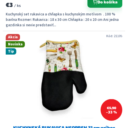
Do košíka
€3
/ ks
Kuchynský set rukavica a chňapka s kuchynským motívom . 100 %
bavlna Rozmer: Rukavica : 18 x 30 cm Chňapka : 20 x 20 cm Ani jedna
gazdinka si nevie predstaviť...
Kód:
21109
Akcia
Novinka
Tip
€5,90
–33 %
KUCHYNSKÁ RUKAVICA NEOPREN 31 cm príbor