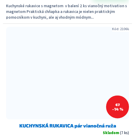
Kuchynské rukavice s magnetom v balení 2 ks vianočný motivation s
magnetom Praktická chňapka a rukavica je nielen praktickým
pomocníkom v kuchyni, ale aj vhodným módnym...
Kód:
21068
€7
–14 %
KUCHYNSKÁ RUKAVICA pár vianočná ruža
Skladom
(7 ks)