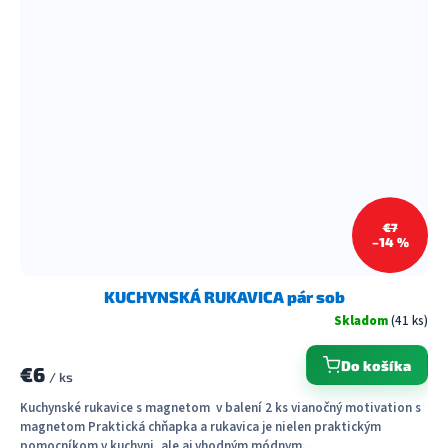
€7
–14 %
KUCHYNSKÁ RUKAVICA pár sob
Skladom
(41 ks)
Do košíka
€6
/ ks
Kuchynské rukavice s magnetom v balení 2 ks vianočný motivation s
magnetom Praktická chňapka a rukavica je nielen praktickým
pomocníkom v kuchyni, ale aj vhodným módnym...