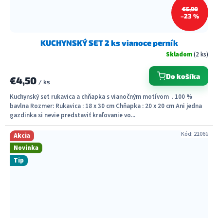
€5,90
–23 %
KUCHYNSKÝ SET 2 ks vianoce perník
Skladom
(2 ks)
Do košíka
€4,50
/ ks
Kuchynský set rukavica a chňapka s vianočným motívom . 100 %
bavlna Rozmer: Rukavica : 18 x 30 cm Chňapka : 20 x 20 cm Ani jedna
gazdinka si nevie predstaviť kraľovanie vo...
Kód:
21060
Akcia
Novinka
Tip