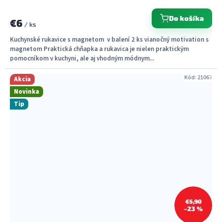
Do košíka
€6
/ ks
Kuchynské rukavice s magnetom v balení 2 ks vianočný motivation s
magnetom Praktická chňapka a rukavica je nielen praktickým
pomocníkom v kuchyni, ale aj vhodným módnym...
Kód:
21067
Akcia
Novinka
Tip
€5,90
–23 %