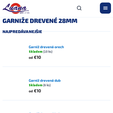
Prejsť
na
obsah
GARNIŽE DREVENÉ 28MM
NAJPREDÁVANEJŠIE
Garniž drevená orech
Skladom
(10 ks)
€10
od
Garniž drevená dub
Skladom
(6 ks)
€10
od