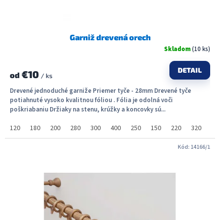
o
v
Garniž drevená orech
Skladom
(10 ks)
DETAIL
€10
od
/ ks
Drevené jednoduché garniže Priemer tyče - 28mm Drevené tyče
potiahnuté vysoko kvalitnou fóliou . Fólia je odolná voči
poškriabaniu Držiaky na stenu, krúžky a koncovky sú...
120
180
200
280
300
400
250
150
220
320
36
Kód:
14166/1