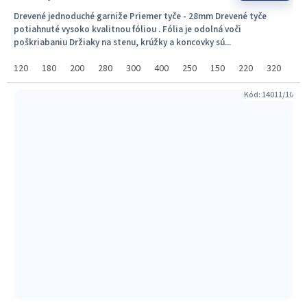
Drevené jednoduché garniže Priemer tyče - 28mm Drevené tyče
potiahnuté vysoko kvalitnou fóliou . Fólia je odolná voči
poškriabaniu Držiaky na stenu, krúžky a koncovky sú...
120
180
200
280
300
400
250
150
220
320
36
Kód:
14011/10