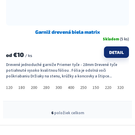
Garniž drevená biela matrix
Skladom
(5 ks)
DETAIL
€10
od
/ ks
Drevené jednoduché garniže Priemer tyče - 28mm Drevené tyče
potiahnuté vysoko kvalitnou fóliou . Fólia je odolná voči
poškriabaniu Držiaky na stenu, krúžky a koncovky a štipce...
120
180
200
280
300
400
250
150
220
320
36
O
v
6
položiek celkom
l
á
Z
d
á