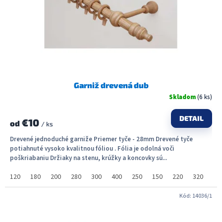
Garniž drevená dub
Skladom
(6 ks)
DETAIL
€10
od
/ ks
Drevené jednoduché garniže Priemer tyče - 28mm Drevené tyče
potiahnuté vysoko kvalitnou fóliou . Fólia je odolná voči
poškriabaniu Držiaky na stenu, krúžky a koncovky sú...
120
180
200
280
300
400
250
150
220
320
36
Kód:
14036/1