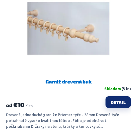
Garniž drevená buk
Skladom
(5 ks)
DETAIL
€10
od
/ ks
Drevené jednoduché garniže Priemer tyče - 28mm Drevené tyče
potiahnuté vysoko kvalitnou fóliou . Fólia je odolná voči
poškriabaniu Držiaky na stenu, krúžky a koncovky sú...