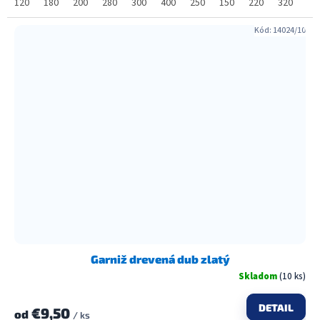
120
180
200
280
300
400
250
150
220
320
36
Kód:
14024/10
Garniž drevená dub zlatý
Skladom
(10 ks)
DETAIL
€9,50
od
/ ks