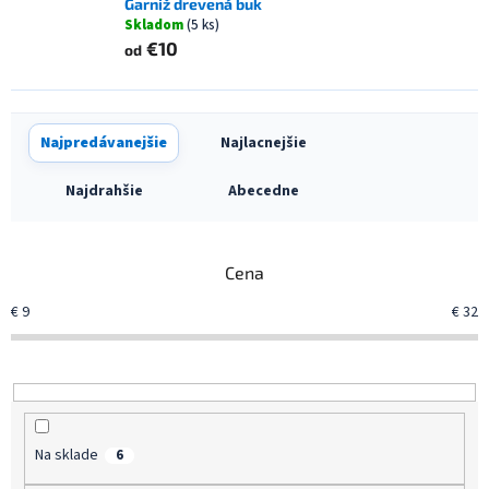
Garniž drevená buk
Skladom
(5 ks)
€10
od
R
Najpredávanejšie
Najlacnejšie
a
d
Najdrahšie
Abecedne
e
n
i
Cena
e
p
€
9
€
32
r
o
d
u
k
t
Na sklade
6
o