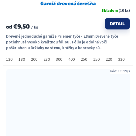
Garniž drevená čerešňa
Skladom
(10 ks)
DETAIL
€9,50
od
/ ks
Drevené jednoduché garniže Priemer tyče - 28mm Drevené tyče
potiahnuté vysoko kvalitnou fóliou . Fólia je odolná voči
poškriabaniu Držiaky na stenu, krúžky a koncovky sú...
120
180
200
280
300
400
250
150
220
320
36
Kód:
13999/3