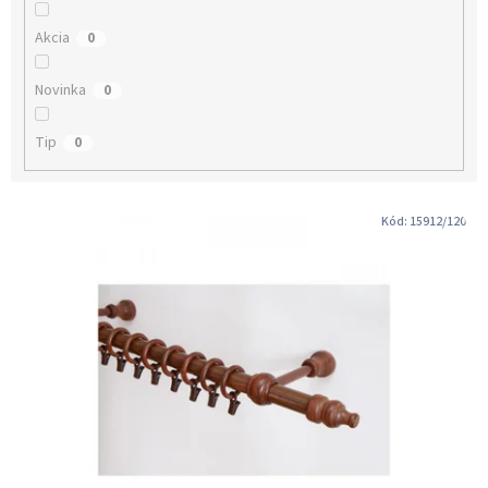
v
Akcia
0
Novinka
0
Tip
0
V
Kód:
15912/120
ý
p
i
s
p
r
o
d
u
k
t