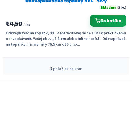
Odkvapkávač na topánky XXL - sivý
Skladom
(3 ks)
Do košíka
€4,50
/ ks
Odkvapkávač na topánky XXL v antracitovej farbe slúži k praktickému
odkvapkávaniu Vašej obuvi, čižiem alebo inline korčulí. Odkvapkávač
na topánky má rozmery 76,5 cm x 39 cm x...
O
v
2
položiek celkom
l
á
Z
d
á
a
c
p
i
ä
e
t
p
i
r
e
v
k