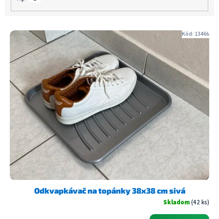
V
Kód:
13466
ý
p
i
s
p
r
o
d
u
k
t
o
v
Odkvapkávač na topánky 38x38 cm sivá
Skladom
(42 ks)