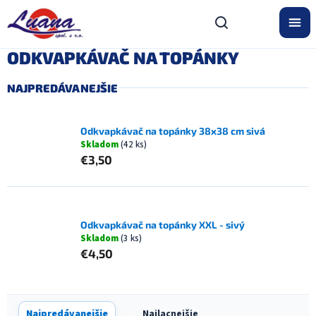
Prejsť
na
obsah
ODKVAPKÁVAČ NA TOPÁNKY
NAJPREDÁVANEJŠIE
Odkvapkávač na topánky 38x38 cm sivá
Skladom
(42 ks)
€3,50
Odkvapkávač na topánky XXL - sivý
Skladom
(3 ks)
€4,50
R
Najpredávanejšie
Najlacnejšie