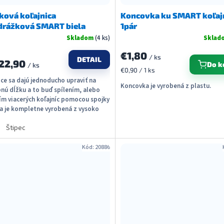
ková koľajnica
Koncovka ku SMART koľajn
drážková SMART biela
1pár
Skladom
(4 ks)
Sklad
€1,80
/ ks
DETAIL
22,90
Do k
/ ks
Jednotková
€0,90 / 1 ks
cena:
ice sa dajú jednoducho upraviť na
Koncovka je vyrobená z plastu.
nú dĺžku a to buď spílením, alebo
ím viacerých koľajníc pomocou spojky
a je kompletne vyrobená z vysoko
ého...
Štipec
Kód:
20886