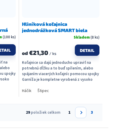
Hliníková koľajnica
orná
jednodrážková SMART biela
om
(100 ks)
Skladom
(8 ks)
ETAIL
DETAIL
€21,30
od
/ ks
iť na
Koľajnice sa dajú jednoducho upraviť na
 alebo
potrebnú dĺžku a to buď spílením, alebo
ou spojky
spájaním viacerých koľajníc pomocou spojky
ysoko
Garníža je kompletne vyrobená z vysoko
kvalitného...
Háčik
Štipec
S
1
3
29
položiek celkom
t
r
á
n