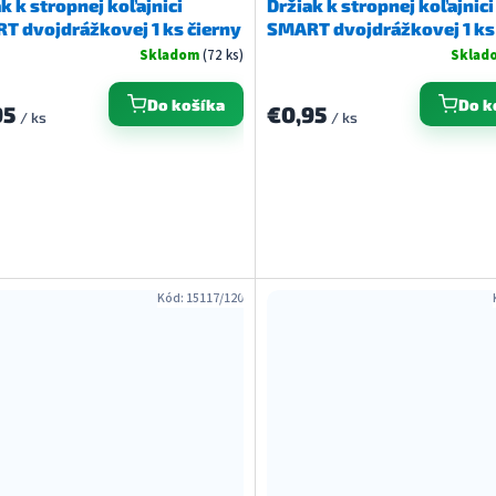
k k stropnej koľajnici
Držiak k stropnej koľajnici
T dvojdrážkovej 1 ks čierny
SMART dvojdrážkovej 1 ks
Skladom
(72 ks)
Sklad
Do košíka
Do k
95
€0,95
/ ks
/ ks
Kód:
15117/120