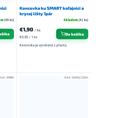
ici
Koncovka ku SMART koľajnici a
krycej lišty 1pár
om
(46 ks)
Skladom
(41 ks)
€1,90
/ ks
ošíka
Do košíka
Jednotková
€0,95 / 1 ks
cena:
Koncovka je vyrobená z plastu.
Kód:
20885
Kód:
15636/120/H