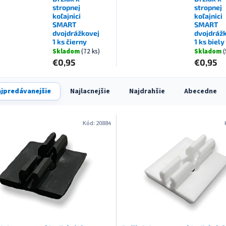
stropnej
stropnej
koľajnici
koľajnici
SMART
SMART
dvojdrážkovej
dvojdráž
1 ks čierny
1 ks biely
Skladom
(72 ks)
Skladom
(
€0,95
€0,95
jpredávanejšie
Najlacnejšie
Najdrahšie
Abecedne
Kód:
20884