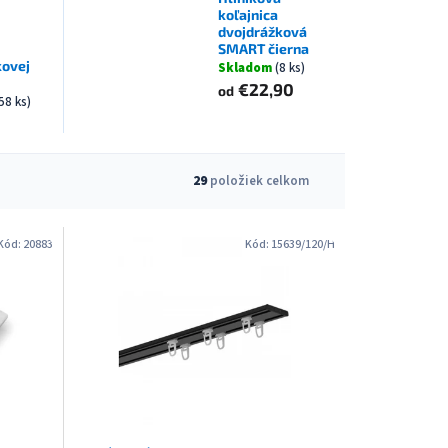
koľajnica
dvojdrážková
SMART čierna
kovej
Skladom
(8 ks)
€22,90
od
58 ks)
29
položiek celkom
Kód:
20883
Kód:
15639/120/H