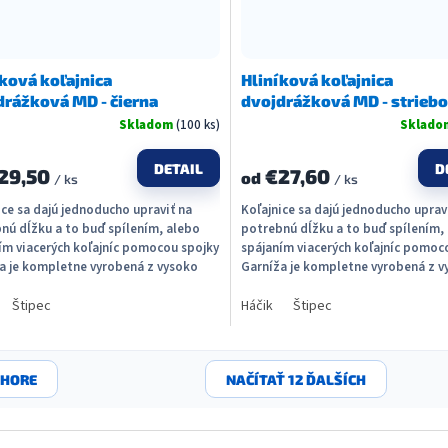
ková koľajnica
Hliníková koľajnica
drážková MD - čierna
dvojdrážková MD - strieb
Skladom
(100 ks)
Sklad
DETAIL
D
29,50
€27,60
od
/ ks
/ ks
ice sa dajú jednoducho upraviť na
Koľajnice sa dajú jednoducho uprav
nú dĺžku a to buď spílením, alebo
potrebnú dĺžku a to buď spílením,
ím viacerých koľajníc pomocou spojky
spájaním viacerých koľajníc pomoc
a je kompletne vyrobená z vysoko
Garníža je kompletne vyrobená z v
ého...
kvalitného...
Štipec
Háčik
Štipec
HORE
NAČÍTAŤ 12 ĎALŠÍCH