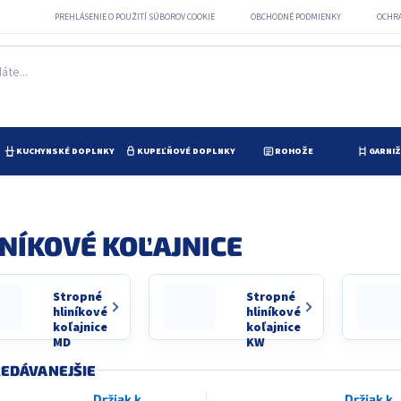
PREHLÁSENIE O POUŽITÍ SÚBOROV COOKIE
OBCHODNÉ PODMIENKY
OCHR
KUCHYNSKÉ DOPLNKY
KUPEĽŇOVÉ DOPLNKY
ROHOŽE
GARNI
INÍKOVÉ KOĽAJNICE
Stropné
Stropné
hliníkové
hliníkové
koľajnice
koľajnice
MD
KW
EDÁVANEJŠIE
Držiak k
Držiak k