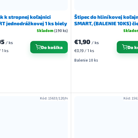
k k stropnej koľajnici
Štipec do hliníkovej koľaj
T jednodrážkovej 1 ks biely
SMART, (BALENIE 10KS) či
Skladom
(190 ks)
Sklad
95
€1,90
/ ks
/ ks
Do košíka
Do k
ková
Jednotková
 1 ks
€0,19 / 1 ks
cena:
Balenie 10 ks
Kód:
15633/120/H
Kód:
156