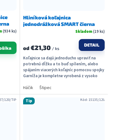
nice
Hliníková koľajnica
erna
jednodrážková SMART čierna
om
(934 ks)
Skladom
(19 ks)
DETAIL
€21,30
od
ošíka
/ ks
Koľajnice sa dajú jednoducho upraviť na
potrebnú dĺžku a to buď spílením, alebo
spájaním viacerých koľajníc pomocou spojky
Garníža je kompletne vyrobená z vysoko
kvalitného...
Háčik
Štipec
27/120/TIP
Kód:
15135/120
Tip