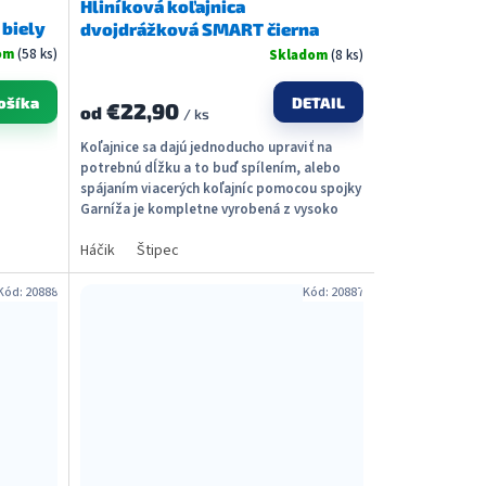
Hliníková koľajnica
 biely
dvojdrážková SMART čierna
om
(58 ks)
Skladom
(8 ks)
DETAIL
ošíka
€22,90
od
/ ks
Koľajnice sa dajú jednoducho upraviť na
potrebnú dĺžku a to buď spílením, alebo
spájaním viacerých koľajníc pomocou spojky
Garníža je kompletne vyrobená z vysoko
kvalitného...
Háčik
Štipec
Kód:
20888
Kód:
20887