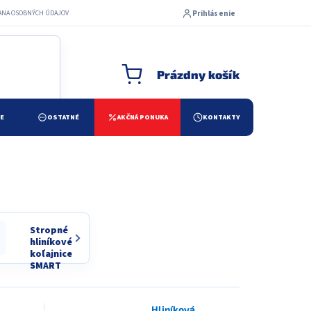
Prihlásenie
ANA OSOBNÝCH ÚDAJOV
Prázdny košík
NÁKUPNÝ KOŠÍK
ŽE
OSTATNÉ
AKČNÁ PONUKA
KONTAKTY
Stropné
hliníkové
koľajnice
SMART
Hliníková