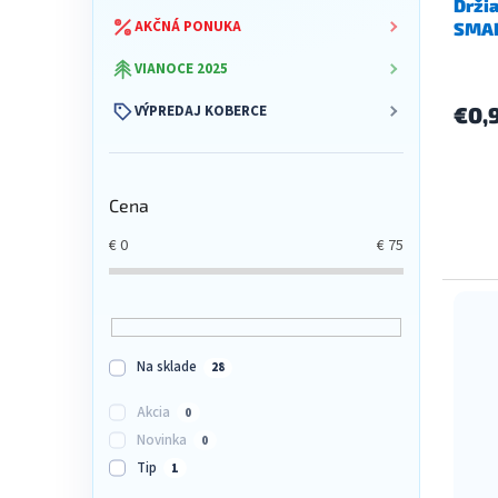
Držia
k
t
AKČNÁ PONUKA
SMAR
t
o
o
v
VIANOCE 2025
v
VÝPREDAJ KOBERCE
€0,
Cena
€
0
€
75
Na sklade
28
Akcia
0
Novinka
0
Tip
1