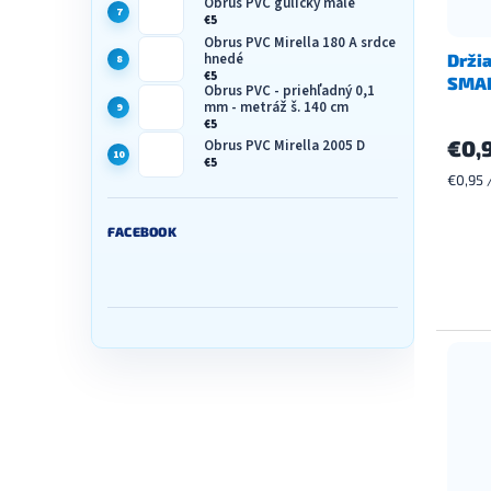
Obrus PVC guličky malé
€5
Obrus PVC Mirella 180 A srdce
hnedé
Držia
€5
SMAR
Obrus PVC - priehľadný 0,1
mm - metráž š. 140 cm
€5
€0,
Obrus PVC Mirella 2005 D
€5
Jednot
€0,95 /
cena:
FACEBOOK