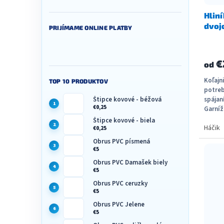
Hliní
dvoj
PRIJÍMAME ONLINE PLATBY
€
od
Koľajn
TOP 10 PRODUKTOV
potreb
spájan
Štipce kovové - béžová
€0,25
Garníž
kvalitn
Štipce kovové - biela
Háčik
€0,25
Obrus PVC písmená
€5
Obrus PVC Damašek biely
€5
Obrus PVC ceruzky
€5
Obrus PVC Jelene
€5