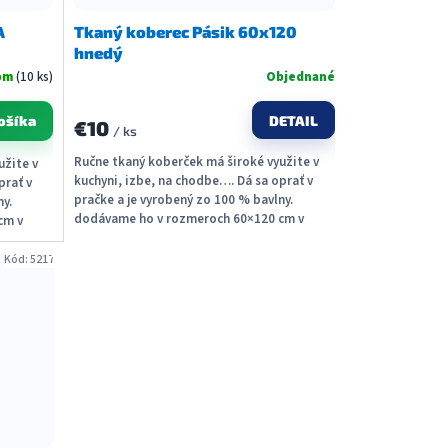
A
Tkaný koberec Pásik 60x120
hnedý
om
(10 ks)
Objednané
DETAIL
ošíka
€10
/ ks
Ručne tkaný koberček má široké využite v
užite v
kuchyni, izbe, na chodbe…. Dá sa oprať v
prať v
pračke a je vyrobený zo 100 % bavlny.
ny.
dodávame ho v rozmeroch 60×120 cm v
cm v
piatich farbách....
Kód:
5217