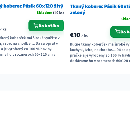
ý koberec Pásik 60x120 žltý
Tkaný koberec Pásik 60x1
zelený
Skladom
(10 ks)
Skla
Do košíka
/ ks
Do k
€10
/ ks
tkaný koberček má široké využite v
i, izbe, na chodbe…. Dá sa oprať v
Ručne tkaný koberček má široké vy
 a je vyrobený zo 100 % bavlny.
kuchyni, izbe, na chodbe.... Dá sa o
me ho v rozmeroch 60×120 cm v
pračke a je vyrobený zo 100 % bavl
 farbách....
dodávame ho v rozmeroch 60x120 
piatich farbách....