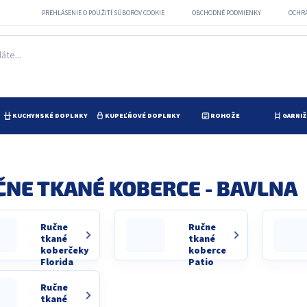
PREHLÁSENIE O POUŽITÍ SÚBOROV COOKIE
OBCHODNÉ PODMIENKY
OCHR
KUCHYNSKÉ DOPLNKY
KUPEĽŇOVÉ DOPLNKY
ROHOŽE
GARNI
ČNE TKANÉ KOBERCE - BAVLNA
Ručne
Ručne
tkané
tkané
koberčeky
koberce
Florida
Patio
Ručne
tkané