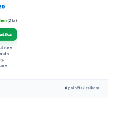
20
dom
(2 ks)
ošíka
užite v
prať v
ny.
cm v
8
položiek celkom