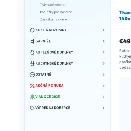
d
u
Trávnaté koberce
u
k
Tkan
Podložky pod koberce
k
t
140
t
Záražka na dvere
o
o
v
KOŽE A KOŽUŠINY
v
€4
GARNIŽE
Ručne 
KUPEĽŇOVÉ DOPLNKY
kuchyn
pračke
KUCHYNSKÉ DOPLNKY
dodáva
Materiá
OSTATNÉ
AKČNÁ PONUKA
VIANOCE 2025
VÝPREDAJ KOBERCE