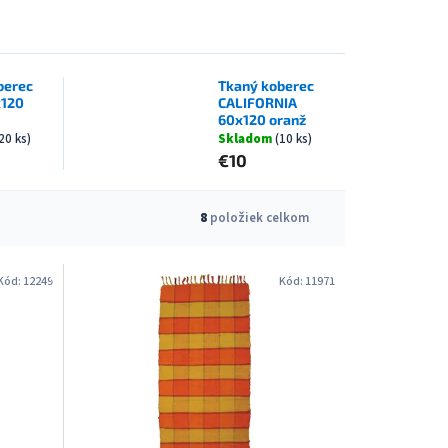
berec
Tkaný koberec
x120
CALIFORNIA
60x120 oranž
20 ks)
Skladom
(10 ks)
€10
8
položiek celkom
Kód:
12249
Kód:
11971