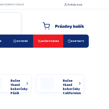
Prihlásenie
ANA OSOBNÝCH ÚDAJOV
Prázdny košík
NÁKUPNÝ KOŠÍK
ŽE
OSTATNÉ
AKČNÁ PONUKA
KONTAKTY
Ručne
Ručne
tkané
tkané
koberčeky
koberčeky
Pásik
Californien