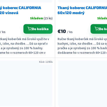
ý koberec CALIFORNIA
Tkaný koberec CALIFORNI
20 vínová
60x120 modrý
Skladom
(15 ks)
Sklad
Do košíka
Do k
€10
/ ks
/ ks
tkaný koberček má široké využite v
Ručne tkaný koberček má široké vy
i, izbe, na chodbe…. Dá sa oprať v
kuchyni, izbe, na chodbe…. Dá sa o
 a je vyrobený zo 100 % bavlny.
pračke a je vyrobený zo 100 % bavl
me ho v rozmeroch 60×120 cm v
dodávame ho v rozmeroch 60×120 
 farbách....
piatich farbách....
Kód:
11958