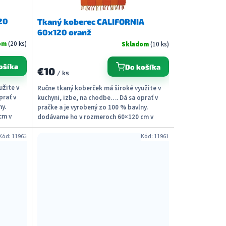
20
Tkaný koberec CALIFORNIA
60x120 oranž
om
(20 ks)
Skladom
(10 ks)
ošíka
Do košíka
€10
/ ks
užite v
Ručne tkaný koberček má široké využite v
prať v
kuchyni, izbe, na chodbe…. Dá sa oprať v
ny.
pračke a je vyrobený zo 100 % bavlny.
cm v
dodávame ho v rozmeroch 60×120 cm v
piatich farbách....
Kód:
11962
Kód:
11961