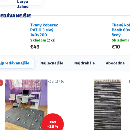
Larya
Jahnu
EDÁVANEJŠIE
Tkaný koberec
Tkaný ko
PATIO 3 sivý
Pásik 60
140x200
šedý
Skladom
(2 ks)
Skladom
(
€49
€10
jpredávanejšie
Najlacnejšie
Najdrahšie
Abecedne
Kód:
15480
a
€69
–28 %