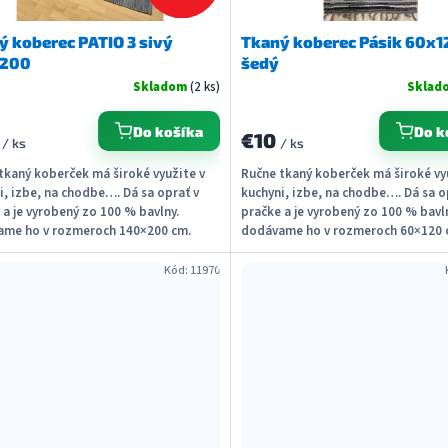
ý koberec PATIO 3 sivý
Tkaný koberec Pásik 60x1
x200
šedý
Skladom
(2 ks)
Sklad
Do košíka
Do k
9
€10
/ ks
/ ks
tkaný koberček má široké využite v
Ručne tkaný koberček má široké vy
i, izbe, na chodbe…. Dá sa oprať v
kuchyni, izbe, na chodbe…. Dá sa o
 a je vyrobený zo 100 % bavlny.
pračke a je vyrobený zo 100 % bavl
me ho v rozmeroch 140×200 cm.
dodávame ho v rozmeroch 60×120 
l: 100 %...
piatich farbách....
Kód:
11970