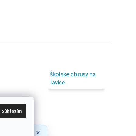
školske obrusy na
lavice
Súhlasím
prípadné