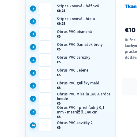
Tkan
Štipce kovové - béžová
€0,25
Štipce kovové - biela
€0,25
€10
Obrus PVC písmená
€5
Ručne 
Obrus PVC Damašek biely
kuchyn
€5
pračke
dodáva
Obrus PVC ceruzky
€5
piatich
Obrus PVC Jelene
€5
O
Obrus PVC guličky malé
v
€5
Obrus PVC Mirella 180 A srdce
l
hnedé
á
€5
d
Obrus PVC - priehľadný 0,1
a
mm - metráž š. 140 cm
€5
c
Obrus PVC sovičky 2
i
€5
e
p