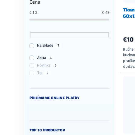
Cena
Tkan
€
10
€
49
60x1
€10
Na sklade
7
Ručne 
kuchyn
Akcia
1
pračke
Novinka
0
dodáva
piatich
Tip
0
PRIJÍMAME ONLINE PLATBY
TOP 10 PRODUKTOV