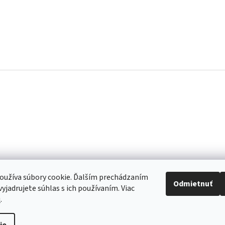
oužíva súbory cookie. Ďalším prechádzaním
Odmietnuť
yjadrujete súhlas s ich používaním. Viac
u
.
re to, aby sme vaše objednávky doručili čo najskôr. Ospravedlňujeme sa za 