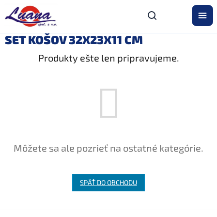
Prejsť
na
obsah
SET KOŠOV 32X23X11 CM
Produkty ešte len pripravujeme.
Môžete sa ale pozrieť na ostatné kategórie.
SPÄŤ DO OBCHODU
Z