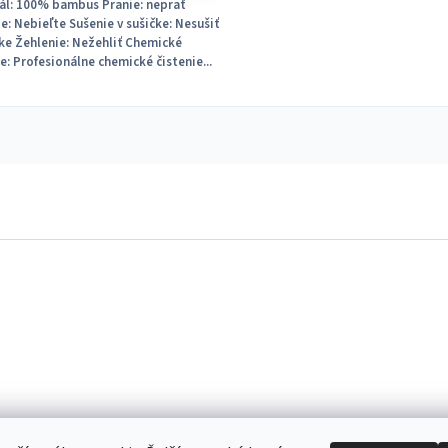
ál: 100% bambus Pranie: neprať
ie: Nebieľte Sušenie v sušičke: Nesušiť
čke Žehlenie: Nežehliť Chemické
ie: Profesionálne chemické čistenie...