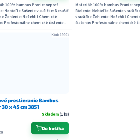
ál: 100% bambus Pranie: neprať
Materiál: 100% bambus Pranie: nep
ie: Nebieľte Sušenie v sušičke: Nesušiť
Bielenie: Nebieľte Sušenie v sušičk
čke Žehlenie: Nežehliť Chemické
v sušičke Žehlenie: Nežehliť Chemi
ie: Profesionálne chemické čistenie...
čistenie: Profesionálne chemické čis
Kód:
19901
ové prestieranie Bambus
 30 x 45 cm 3851
Skladom
(1 ks)
Do košíka
ks