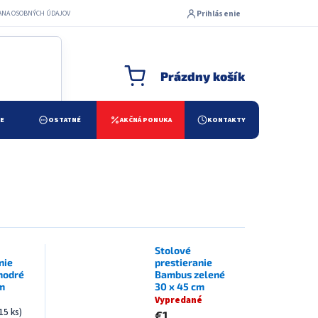
Prihlásenie
ANA OSOBNÝCH ÚDAJOV
Prázdny košík
NÁKUPNÝ KOŠÍK
ŽE
OSTATNÉ
AKČNÁ PONUKA
KONTAKTY
Stolové
nie
prestieranie
modré
Bambus zelené
m
30 x 45 cm
Vypredané
15 ks)
€1