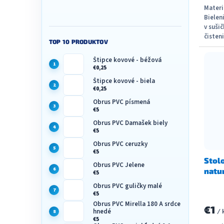
Materi
Bielen
v suši
čisten
TOP 10 PRODUKTOV
Štipce kovové - béžová
€0,25
Štipce kovové - biela
€0,25
Obrus PVC písmená
€5
Obrus PVC Damašek biely
€5
Obrus PVC ceruzky
€5
Stol
Obrus PVC Jelene
natur
€5
Obrus PVC guličky malé
€5
Obrus PVC Mirella 180 A srdce
€1
hnedé
/ 
€5