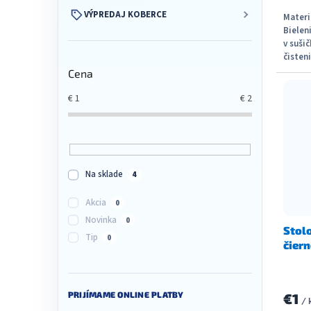
VÝPREDAJ KOBERCE
Materi
Bielen
v suši
čisten
Cena
€
1
€
2
Na sklade
4
Akcia
0
Novinka
0
Stol
Tip
0
čiern
PRIJÍMAME ONLINE PLATBY
€1
/ 