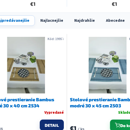
€1
€1
jpredávanejšie
Najlacnejšie
Najdrahšie
Abecedne
Kód:
19957
ové prestieranie Bambus
Stolové prestieranie Bam
é 30 x 40 cm 2534
modré 30 x 45 cm 2503
Vypredané
Sklad
DETAIL
Do k
€1
ks
/ ks