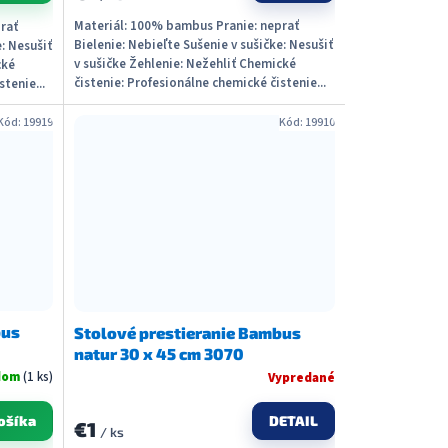
Materiál: 100% bambus Pranie: neprať
rať
Bielenie: Nebieľte Sušenie v sušičke: Nesušiť
e: Nesušiť
v sušičke Žehlenie: Nežehliť Chemické
cké
čistenie: Profesionálne chemické čistenie...
tenie...
Kód:
19919
Kód:
19910
bus
Stolové prestieranie Bambus
natur 30 x 45 cm 3070
dom
(1 ks)
Vypredané
DETAIL
ošíka
€1
/ ks