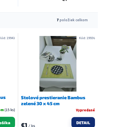
7
položiek celkom
Kód:
19943
Kód:
19936
bus
Stolové prestieranie Bambus
zelené 30 x 45 cm
om
(15 ks)
Vypredané
DETAIL
ošíka
€1
/ ks