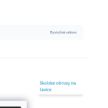
7
položiek celkom
školske obrusy na
lavice