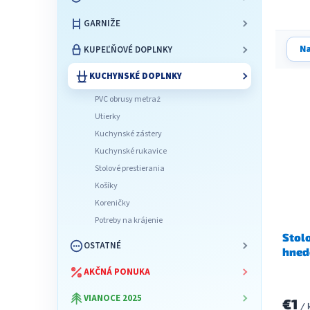
l
GARNIŽE
R
Na
KUPEĽŇOVÉ DOPLNKY
a
d
KUCHYNSKÉ DOPLNKY
V
e
PVC obrusy metraż
ý
n
p
Utierky
i
i
e
Kuchynské zástery
s
p
Kuchynské rukavice
p
r
Stolové prestierania
r
o
Košíky
o
d
Koreničky
d
u
Potreby na krájenie
u
k
Stol
k
t
OSTATNÉ
hned
t
o
o
v
AKČNÁ PONUKA
v
VIANOCE 2025
€1
/ 