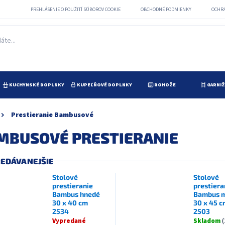
PREHLÁSENIE O POUŽITÍ SÚBOROV COOKIE
OBCHODNÉ PODMIENKY
OCHR
KUCHYNSKÉ DOPLNKY
KUPEĽŇOVÉ DOPLNKY
ROHOŽE
GARNI
Prestieranie Bambusové
MBUSOVÉ PRESTIERANIE
EDÁVANEJŠIE
Stolové
Stolové
prestieranie
prestiera
Bambus hnedé
Bambus 
30 x 40 cm
30 x 45 c
2534
2503
Vypredané
Skladom
(