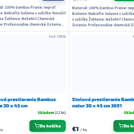
ál: 100% bambus Pranie: neprať
Materiál: 100% bambus Pranie: nep
ie: Nebieľte Sušenie v sušičke: Nesušiť
Bielenie: Nebieľte Sušenie v sušičk
čke Žehlenie: Nežehliť Chemické
v sušičke Žehlenie: Nežehliť Chemi
ie: Profesionálne chemické čistenie...
čistenie: Profesionálne chemické čis
Kód:
19928
ové prestieranie Bambus
Stolové prestieranie Bam
e 30 x 45 cm
natur 30 x 45 cm 3691
Skladom
(12 ks)
Skla
Do košíka
Do k
€1
ks
/ ks