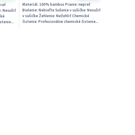
Materiál: 100% bambus Pranie: neprať
rať
Bielenie: Nebieľte Sušenie v sušičke: Nesušiť
e: Nesušiť
v sušičke Žehlenie: Nežehliť Chemické
cké
čistenie: Profesionálne chemické čistenie...
tenie...