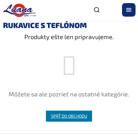
Prejsť
na
obsah
RUKAVICE S TEFLÓNOM
Produkty ešte len pripravujeme.
Môžete sa ale pozrieť na ostatné kategórie.
SPÄŤ DO OBCHODU
Z