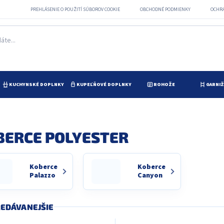
PREHLÁSENIE O POUŽITÍ SÚBOROV COOKIE
OBCHODNÉ PODMIENKY
OCHR
KUCHYNSKÉ DOPLNKY
KUPEĽŇOVÉ DOPLNKY
ROHOŽE
GARNI
BERCE POLYESTER
Koberce
Koberce
Palazzo
Canyon
EDÁVANEJŠIE