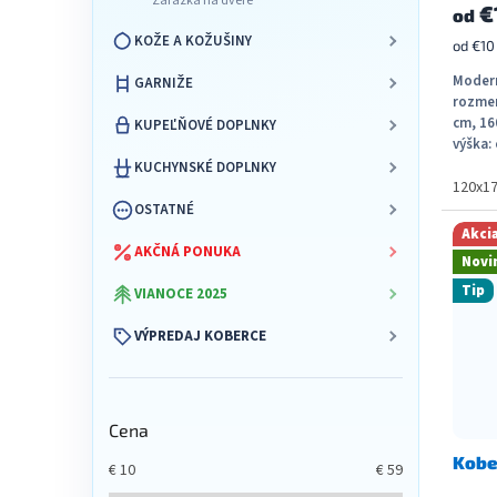
o
v
Záražka na dvere
€
od
v
KOŽE A KOŽUŠINY
Jednot
od €10 
cena:
Modern
GARNIŽE
rozmer
cm, 16
KUPEĽŇOVÉ DOPLNKY
výška:
KUCHYNSKÉ DOPLNKY
120x1
OSTATNÉ
Akci
AKČNÁ PONUKA
Novi
Tip
VIANOCE 2025
VÝPREDAJ KOBERCE
Cena
Kobe
€
10
€
59