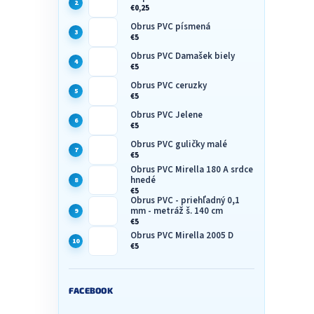
y
€0,25
v
Obrus PVC písmená
ý
€5
p
Obrus PVC Damašek biely
i
€5
s
u
Obrus PVC ceruzky
€5
Obrus PVC Jelene
€5
Obrus PVC guličky malé
€5
Obrus PVC Mirella 180 A srdce
hnedé
€5
Obrus PVC - priehľadný 0,1
mm - metráž š. 140 cm
€5
Obrus PVC Mirella 2005 D
€5
FACEBOOK