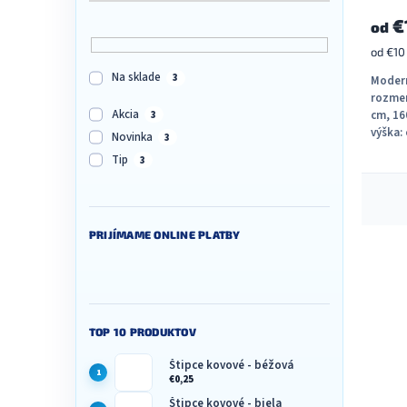
€
od
Jednot
od €10 
cena:
Na sklade
3
Modern
rozmer
Akcia
cm, 16
3
výška:
Novinka
3
Tip
3
O
v
l
PRIJÍMAME ONLINE PLATBY
á
d
a
c
i
e
TOP 10 PRODUKTOV
p
r
Štipce kovové - béžová
v
€0,25
k
Štipce kovové - biela