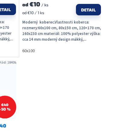
€10
od
/ ks
ETAIL
DETAIL
Jednotková
od €10 / 1 ks
cena:
ca:
Moderný koberec.Vlastnosti koberca:
0×170
rozmery:60x100 cm, 80x150 cm, 120×170 cm,
lyester
160x230 cm materiál: 100% polyester výška:
äkký,...
cca 14 mm moderný design mäkký,...
60x100
Kód:
18408
€40
–50 %
140