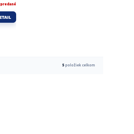
ypredané
ETAIL
5
položiek celkom