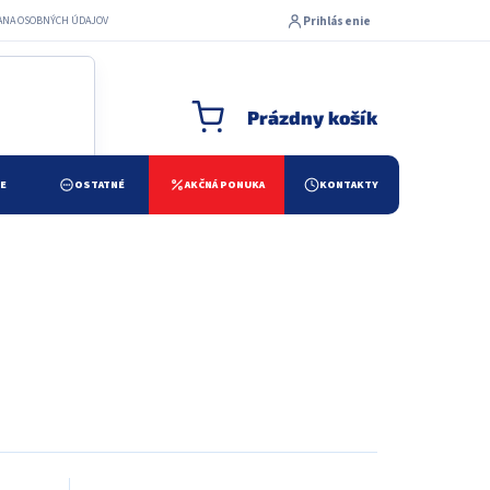
Prihlásenie
ANA OSOBNÝCH ÚDAJOV
Prázdny košík
NÁKUPNÝ KOŠÍK
ŽE
OSTATNÉ
AKČNÁ PONUKA
KONTAKTY