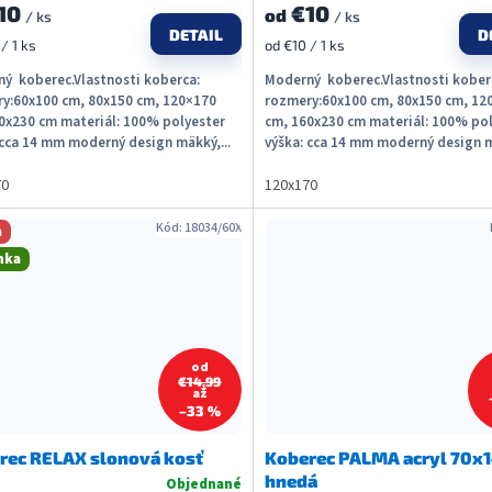
10
€10
od
/ ks
/ ks
DETAIL
D
ková
Jednotková
/ 1 ks
od €10 / 1 ks
cena:
ý koberec.Vlastnosti koberca:
Moderný koberec.Vlastnosti kober
y:60x100 cm, 80x150 cm, 120×170
rozmery:60x100 cm, 80x150 cm, 12
0x230 cm materiál: 100% polyester
cm, 160x230 cm materiál: 100% po
 cca 14 mm moderný design mäkký,...
výška: cca 14 mm moderný design m
70
120x170
Kód:
18034/60X
a
nka
od
€14,99
až
–33 %
rec RELAX slonová kosť
Koberec PALMA acryl 70x
hnedá
Objednané