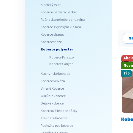
l
Klasický vzor
Koberce Barbara Becker
Ručne tkané koberce - bavlna
Koberce s vysokým vlasom
Koberce shaggy
R
Na
a
Koberce frieze
d
Koberce polyester
V
e
Koberce Palazzo
Akci
ý
n
Koberce Canyon
Novi
p
i
Tip
i
Kuchynské koberce
e
s
p
Koberce viskóza
p
r
Vlnené Koberce
r
o
Okrúhle koberce
o
d
Detské koberce
d
u
Kobercové lepiace pásky
u
k
Trávnaté koberce
Kobe
k
t
Podložky pod koberce
t
o