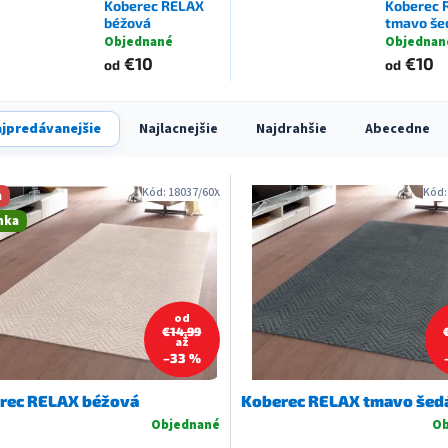
Koberec RELAX
Koberec 
béžová
tmavo še
Objednané
Objednan
€10
€10
od
od
jpredávanejšie
Najlacnejšie
Najdrahšie
Abecedne
Kód:
18037/60X
Kód
a
nka
od
€14,99
až
–33 %
rec RELAX béžová
Koberec RELAX tmavo šed
Objednané
Ob