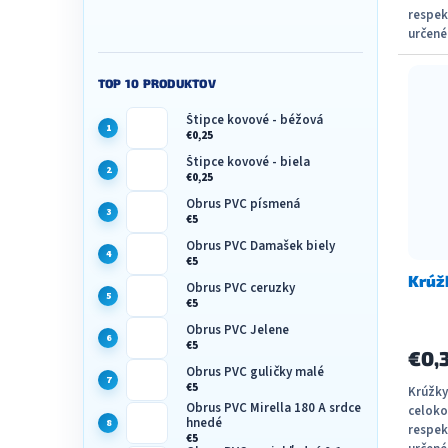
respek
určené
Možné 
TOP 10 PRODUKTOV
Štipce kovové - béžová
€0,25
Štipce kovové - biela
€0,25
Obrus PVC písmená
€5
Obrus PVC Damašek biely
€5
Krúž
Obrus PVC ceruzky
€5
Obrus PVC Jelene
€5
€0,
Obrus PVC guličky malé
€5
Krúžky
Obrus PVC Mirella 180 A srdce
celoko
hnedé
respek
€5