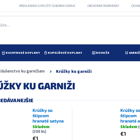
PREHLÁSENIE O POUŽITÍ SÚBOROV COOKIE
OBCHODNÉ PODMIENKY
OCHR
KUCHYNSKÉ DOPLNKY
KUPEĽŇOVÉ DOPLNKY
ROHOŽE
GARNI
íslušenstvo ku garnižiam
Krúžky ku garniži
ÚŽKY KU GARNIŽI
EDÁVANEJŠIE
Krúžky so
Krúžky s
štipcom
štipcom
hranaté satyna
hranaté a
Skladom
Skladom
(
(300 ks)
€1
€1