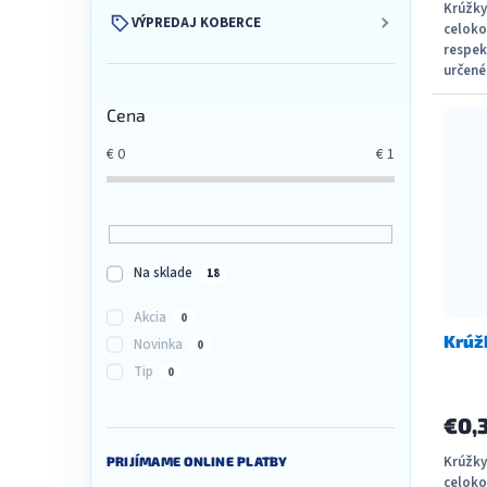
Krúžky
VÝPREDAJ KOBERCE
celoko
respek
určené
Možné 
Cena
€
0
€
1
Na sklade
18
Akcia
0
Krúž
Novinka
0
Tip
0
€0,
Krúžky
PRIJÍMAME ONLINE PLATBY
celoko