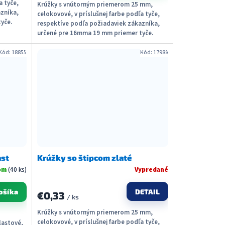
a tyče,
Krúžky s vnútorným priemerom 25 mm,
zníka,
celokovové, v príslušnej farbe podľa tyče,
yče.
respektíve podľa požiadaviek zákazníka,
určené pre 16mma 19 mm priemer tyče.
Možné dodať s...
Kód:
18855
Kód:
17988
ast
Krúžky so štipcom zlaté
om
(40 ks)
Vypredané
DETAIL
ošíka
€0,33
/ ks
Krúžky s vnútorným priemerom 25 mm,
celokovové, v príslušnej farbe podľa tyče,
lastové,