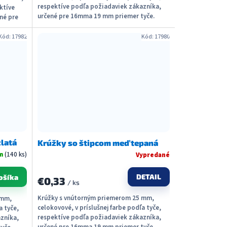
respektíve podľa požiadaviek zákazníka,
ektíve
určené pre 16mma 19 mm priemer tyče.
né pre
Možné dodať s...
Kód:
17982
Kód:
17980
zlatá
Krúžky so štipcom meď tepaná
om
(140 ks)
Vypredané
DETAIL
ošíka
€0,33
/ ks
Krúžky s vnútorným priemerom 25 mm,
 mm,
celokovové, v príslušnej farbe podľa tyče,
a tyče,
respektíve podľa požiadaviek zákazníka,
zníka,
určené pre 16mma 19 mm priemer tyče.