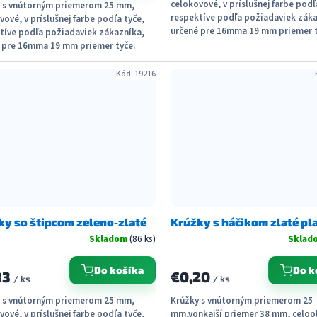
celokovové, v príslušnej farbe podľ
 s vnútorným priemerom 25 mm,
respektíve podľa požiadaviek záka
vové, v príslušnej farbe podľa tyče,
určené pre 16mma 19 mm priemer t
tíve podľa požiadaviek zákazníka,
Možné dodať s...
 pre 16mma 19 mm priemer tyče.
dodať s...
Kód:
19216
ky so štipcom zeleno-zlaté
Krúžky s háčikom zlaté pl
Skladom
(86 ks)
Sklad
Do košíka
Do k
33
€0,20
/ ks
/ ks
 s vnútorným priemerom 25 mm,
Krúžky s vnútorným priemerom 25
vové, v príslušnej farbe podľa tyče,
mm,vonkajší priemer 38 mm, celop