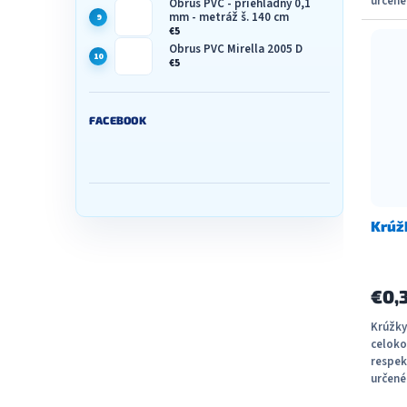
určené
Obrus PVC - priehľadný 0,1
mm - metráž š. 140 cm
Možné 
€5
Obrus PVC Mirella 2005 D
€5
FACEBOOK
Krúž
€0,
Krúžky
celoko
respek
určené
Možné 