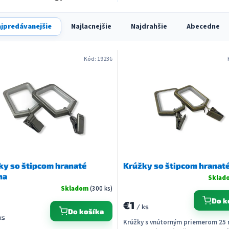
jpredávanejšie
Najlacnejšie
Najdrahšie
Abecedne
Kód:
19230
ky so štipcom hranaté
Krúžky so štipcom hranaté
na
Sklad
Skladom
(300 ks)
Do k
€1
/ ks
Do košíka
ks
Krúžky s vnútorným priemerom 25