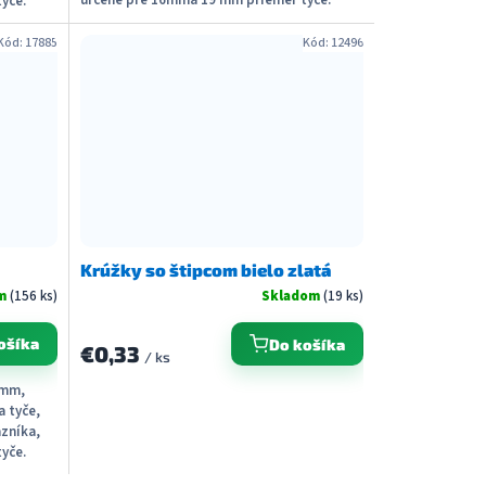
yče.
Možné dodať s...
Kód:
17885
Kód:
12496
Krúžky so štipcom bielo zlatá
om
(156 ks)
Skladom
(19 ks)
ošíka
Do košíka
€0,33
/ ks
 mm,
a tyče,
zníka,
yče.