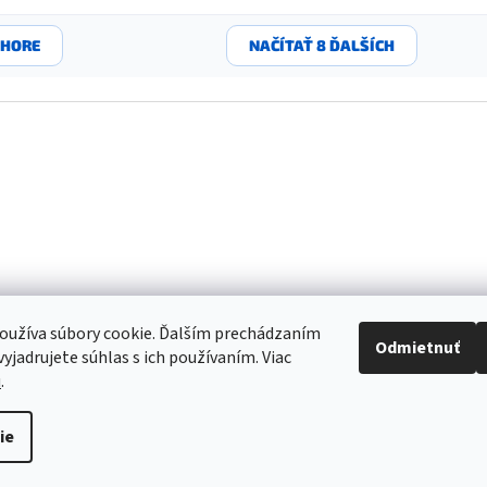
HORE
NAČÍTAŤ 8 ĎALŠÍCH
oužíva súbory cookie. Ďalším prechádzaním
Odmietnuť
yjadrujete súhlas s ich používaním. Viac
u
.
re to, aby sme vaše objednávky doručili čo najskôr. Ospravedlňujeme sa za 
ie
akujeme za pochopenie.