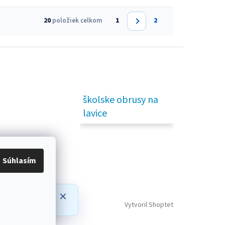
S
1
2
20
položiek celkom
t
r
á
n
k
o
v
a
n
školske obrusy na
i
e
lavice
Súhlasím
prípadné
Vytvoril Shoptet