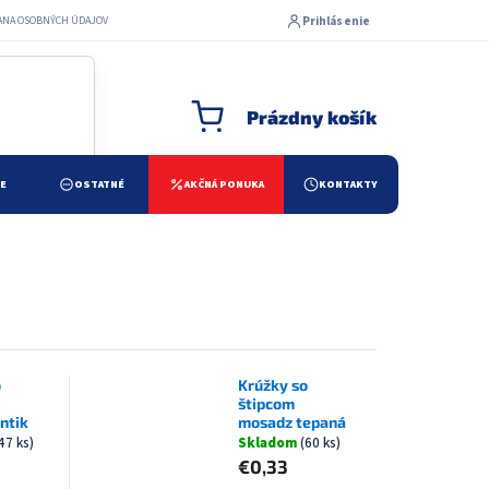
Prihlásenie
ANA OSOBNÝCH ÚDAJOV
Prázdny košík
NÁKUPNÝ KOŠÍK
ŽE
OSTATNÉ
AKČNÁ PONUKA
KONTAKTY
o
Krúžky so
štipcom
ntik
mosadz tepaná
47 ks)
Skladom
(60 ks)
€0,33