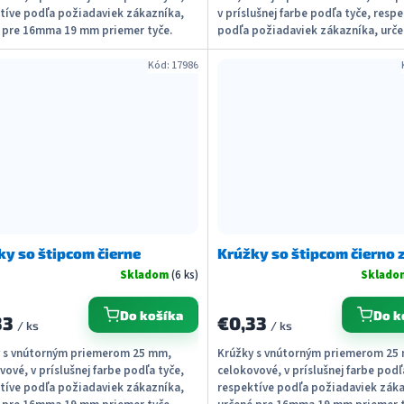
tíve podľa požiadaviek zákazníka,
v príslušnej farbe podľa tyče, resp
 pre 16mma 19 mm priemer tyče.
podľa požiadaviek zákazníka, urče
dodať s...
16mm priemer tyče....
Kód:
17986
ky so štipcom čierne
Krúžky so štipcom čierno 
Skladom
(6 ks)
Sklad
Do košíka
Do k
33
€0,33
/ ks
/ ks
 s vnútorným priemerom 25 mm,
Krúžky s vnútorným priemerom 25
vové, v príslušnej farbe podľa tyče,
celokovové, v príslušnej farbe podľ
tíve podľa požiadaviek zákazníka,
respektíve podľa požiadaviek záka