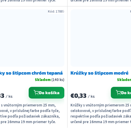
 pre 16mma 19 mm priemer tyče.
určené pre 16mma 19 mm priemer t
dodať s...
Možné dodať s...
Kód:
17887
ky so štipcom chróm tepaná
Krúžky so štipcom modré
Skladom
(140 ks)
Sklad
Do košíka
Do k
33
€0,33
/ ks
/ ks
 s vnútorným priemerom 25 mm,
Krúžky s vnútorným priemerom 25
vové, v príslušnej farbe podľa tyče,
celokovové, v príslušnej farbe podľ
tíve podľa požiadaviek zákazníka,
respektíve podľa požiadaviek záka
 pre 16mma 19 mm priemer tyče.
určené pre 16mma 19 mm priemer t
dodať s...
Možné dodať s...