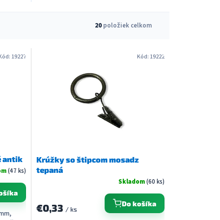
20
položiek celkom
Kód:
19227
Kód:
19222
 antik
Krúžky so štipcom mosadz
tepaná
om
(47 ks)
Skladom
(60 ks)
ošíka
Do košíka
€0,33
/ ks
 mm,