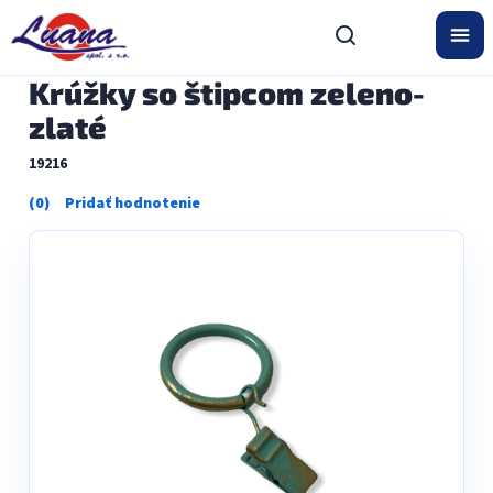
Prejsť
na
obsah
Krúžky so štipcom zeleno-
zlaté
19216
Priemerné
hodnotenie
produktu
je
0,0
z
5
hviezdičiek.