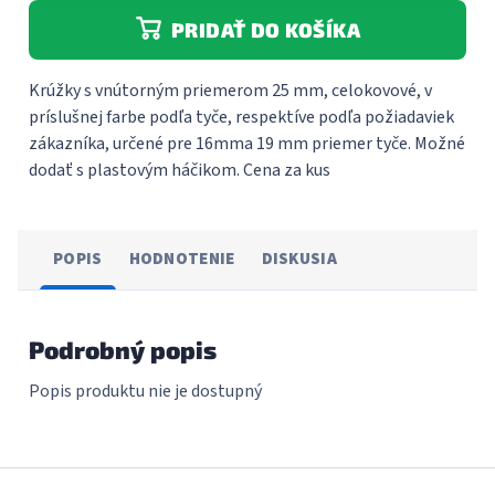
PRIDAŤ DO KOŠÍKA
Krúžky s vnútorným priemerom 25 mm, celokovové, v
príslušnej farbe podľa tyče, respektíve podľa požiadaviek
zákazníka, určené pre 16mma 19 mm priemer tyče. Možné
dodať s plastovým háčikom. Cena za kus
POPIS
HODNOTENIE
DISKUSIA
Podrobný popis
Popis produktu nie je dostupný
Z