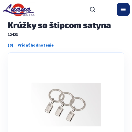
Prejsť
na
obsah
Krúžky so štipcom satyna
12423
Priemerné
hodnotenie
produktu
je
0,0
z
5
hviezdičiek.