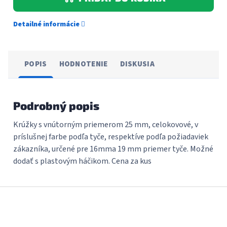
Detailné informácie
POPIS
HODNOTENIE
DISKUSIA
Podrobný popis
Krúžky s vnútorným priemerom 25 mm, celokovové, v
príslušnej farbe podľa tyče, respektíve podľa požiadaviek
zákazníka, určené pre 16mma 19 mm priemer tyče. Možné
dodať s plastovým háčikom. Cena za kus
Z
á
p
ä