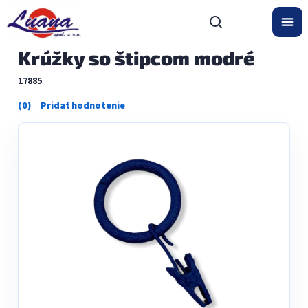
Prejsť
na
obsah
Krúžky so štipcom modré
17885
Priemerné
hodnotenie
produktu
je
0,0
z
5
hviezdičiek.