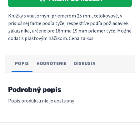
Krúžky s vnútorným priemerom 25 mm, celokovové, v
príslušnej farbe podľa tyče, respektíve podľa požiadaviek
zákazníka, určené pre 16mma 19 mm priemer tyče. Možné
dodať s plastovým háčikom. Cena za kus
POPIS
HODNOTENIE
DISKUSIA
Podrobný popis
Popis produktu nie je dostupný
Z
á
p