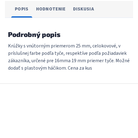
POPIS
HODNOTENIE
DISKUSIA
Podrobný popis
Krúžky s vnútorným priemerom 25 mm, celokovové, v
príslušnej farbe podľa tyče, respektíve podľa požiadaviek
zákazníka, určené pre 16mma 19 mm priemer tyče. Možné
dodať s plastovým háčikom. Cena za kus
Z
á
p
ä
t
i
e