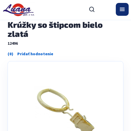
Prejsť
na
obsah
Krúžky so štipcom bielo
zlatá
12496
Priemerné
hodnotenie
produktu
je
0,0
z
5
hviezdičiek.