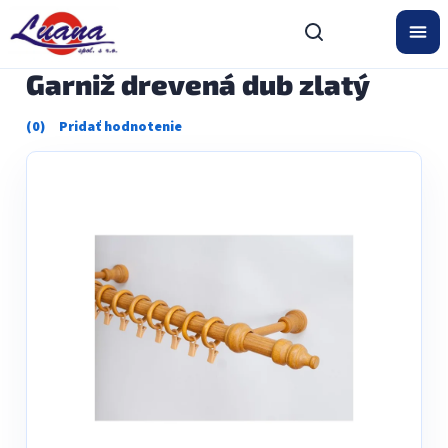
Prejsť
na
obsah
Garniž drevená dub zlatý
Priemerné
hodnotenie
produktu
je
0,0
z
5
hviezdičiek.