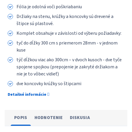
Fólia je odolná voči poškriabaniu
Držiaky na stenu, krúžky a koncovky sú drevené a
štipce sú plastové.
Komplet obsahuje v závislosti od výberu požiadavky:
tyč do dĺžky 300 сm s priemerom 28mm - v jednom
kuse
týč dĺžkou viac ako 300cm – v dvoch kusoch - dve tyče
spojene spojkou (prepojenie je zakryté držiakom a
nie je to vôbec vidieť)
dve koncovky krúžky so štipcami
Detailné informácie
POPIS
HODNOTENIE
DISKUSIA