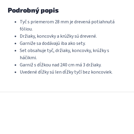
Podrobný popis
Tyč s priemerom 28 mm je drevená potiahnutá
fóliou.
Držiaky, koncovky a krúžky sú drevené.
Garniže sa dodávajú iba ako sety.
Set obsahuje tyč, držiaky, koncovky, krúžky s
háčikmi.
Garniž s dĺžkou nad 240 cm má 3 držiaky.
Uvedené dĺžky sú len dĺžky tyčí bez koncoviek.
Z
á
p
ä
t
i