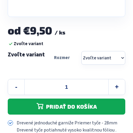
od
€9,50
/ ks
Jednotková
Zvoľte variant
cena:
Rozmer
PRIDAŤ DO KOŠÍKA
Drevené jednoduché garniže Priemer tyče - 28mm
Drevené tyče potiahnuté vysoko kvalitnou fóliou .