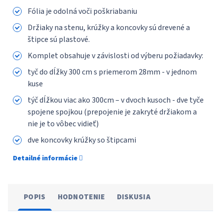
Fólia je odolná voči poškriabaniu
Držiaky na stenu, krúžky a koncovky sú drevené a
štipce sú plastové.
Komplet obsahuje v závislosti od výberu požiadavky:
tyč do dĺžky 300 сm s priemerom 28mm - v jednom
kuse
týč dĺžkou viac ako 300cm – v dvoch kusoch - dve tyče
spojene spojkou (prepojenie je zakryté držiakom a
nie je to vôbec vidieť)
dve koncovky krúžky so štipcami
Detailné informácie
POPIS
HODNOTENIE
DISKUSIA