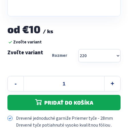
od
€10
/ ks
Jednotková
Zvoľte variant
cena:
Rozmer
PRIDAŤ DO KOŠÍKA
Drevené jednoduché garniže Priemer tyče - 28mm
Drevené tyče potiahnuté vysoko kvalitnou fóliou .