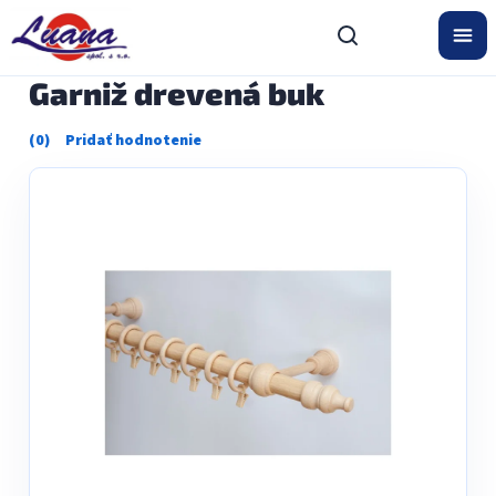
Prejsť
na
obsah
Garniž drevená buk
Priemerné
hodnotenie
produktu
je
0,0
z
5
hviezdičiek.