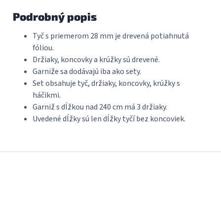
Podrobný popis
Tyč s priemerom 28 mm je drevená potiahnutá
fóliou.
Držiaky, koncovky a krúžky sú drevené.
Garniže sa dodávajú iba ako sety.
Set obsahuje tyč, držiaky, koncovky, krúžky s
háčikmi.
Garniž s dĺžkou nad 240 cm má 3 držiaky.
Uvedené dĺžky sú len dĺžky tyčí bez koncoviek.
Z
á
p
ä
t
i