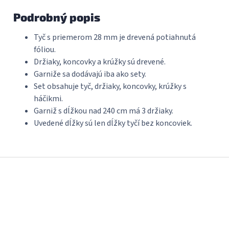
Podrobný popis
Tyč s priemerom 28 mm je drevená potiahnutá
fóliou.
Držiaky, koncovky a krúžky sú drevené.
Garniže sa dodávajú iba ako sety.
Set obsahuje tyč, držiaky, koncovky, krúžky s
háčikmi.
Garniž s dĺžkou nad 240 cm má 3 držiaky.
Uvedené dĺžky sú len dĺžky tyčí bez koncoviek.
Z
á
p
ä
t
i