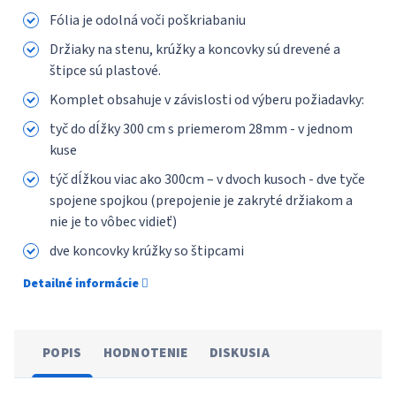
Fólia je odolná voči poškriabaniu
Držiaky na stenu, krúžky a koncovky sú drevené a
štipce sú plastové.
Komplet obsahuje v závislosti od výberu požiadavky:
tyč do dĺžky 300 сm s priemerom 28mm - v jednom
kuse
týč dĺžkou viac ako 300cm – v dvoch kusoch - dve tyče
spojene spojkou (prepojenie je zakryté držiakom a
nie je to vôbec vidieť)
dve koncovky krúžky so štipcami
Detailné informácie
POPIS
HODNOTENIE
DISKUSIA