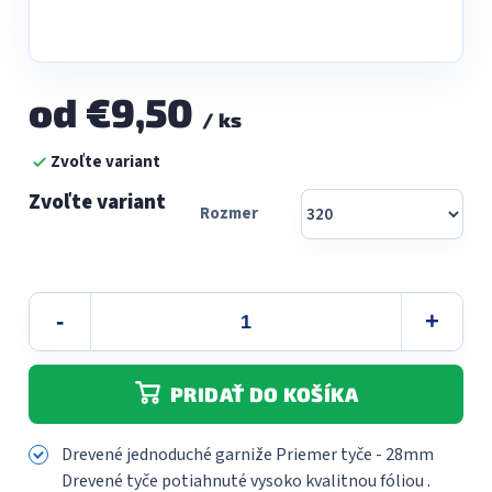
od
€9,50
/ ks
Jednotková
Zvoľte variant
cena:
Rozmer
PRIDAŤ DO KOŠÍKA
Drevené jednoduché garniže Priemer tyče - 28mm
Drevené tyče potiahnuté vysoko kvalitnou fóliou .