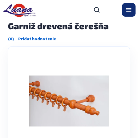
Prejsť
na
obsah
Garniž drevená čerešňa
Priemerné
hodnotenie
produktu
je
0,0
z
5
hviezdičiek.