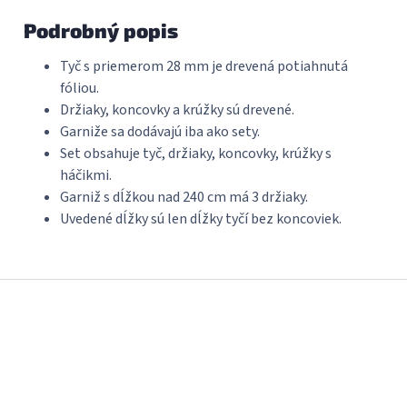
Podrobný popis
Tyč s priemerom 28 mm je drevená potiahnutá
fóliou.
Držiaky, koncovky a krúžky sú drevené.
Garniže sa dodávajú iba ako sety.
Set obsahuje tyč, držiaky, koncovky, krúžky s
háčikmi.
Garniž s dĺžkou nad 240 cm má 3 držiaky.
Uvedené dĺžky sú len dĺžky tyčí bez koncoviek.
Z
á
p
ä
t
i