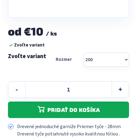
od
€10
/ ks
Jednotková
Zvoľte variant
cena:
Rozmer
PRIDAŤ DO KOŠÍKA
Drevené jednoduché garniže Priemer tyče - 28mm
Drevené tyče potiahnuté vysoko kvalitnou fóliou .