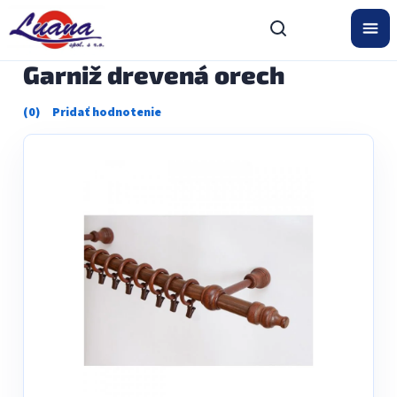
Prejsť
na
obsah
Garniž drevená orech
Priemerné
hodnotenie
produktu
je
0,0
z
5
hviezdičiek.