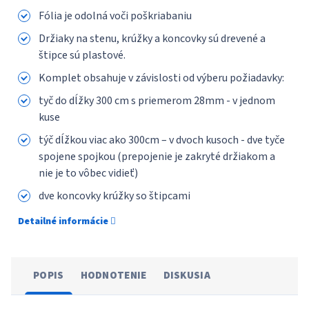
Fólia je odolná voči poškriabaniu
Držiaky na stenu, krúžky a koncovky sú drevené a
štipce sú plastové.
Komplet obsahuje v závislosti od výberu požiadavky:
tyč do dĺžky 300 сm s priemerom 28mm - v jednom
kuse
týč dĺžkou viac ako 300cm – v dvoch kusoch - dve tyče
spojene spojkou (prepojenie je zakryté držiakom a
nie je to vôbec vidieť)
dve koncovky krúžky so štipcami
Detailné informácie
POPIS
HODNOTENIE
DISKUSIA